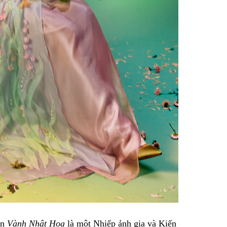
án
Vành Nhật Hoa
là một Nhiếp ảnh gia và Kiến