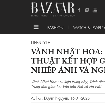
Toggle
FASHION
WATCH & JEWELR
navigation
LIFESTYLE
VÀNH NHẬT HOA: 
THUẬT KẾT HỢP G
NHIẾP ẢNH VÀ NG
Vành Nhật Hoa - sự kiện trưng bày, Trình diễn
Trung tâm giao lưu Văn hóa Phố cổ Hà Nội
Author:
Duyen Nguyen
.
16-01-2025.