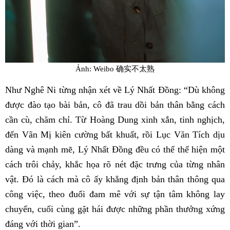
Ảnh: Weibo 确实不太熟
Như Nghê Ni từng nhận xét về Lý Nhất Đồng: “Dù không
được đào tạo bài bản, cô đã trau dồi bản thân bằng cách
cần cù, chăm chỉ. Từ Hoàng Dung xinh xắn, tinh nghịch,
đến Vãn Mị kiên cường bất khuất, rồi Lục Văn Tích dịu
dàng và mạnh mẽ, Lý Nhất Đồng đều có thể thể hiện một
cách trôi chảy, khắc họa rõ nét đặc trưng của từng nhân
vật. Đó là cách mà cô ấy khẳng định bản thân thông qua
công việc, theo đuổi đam mê với sự tận tâm không lay
chuyển, cuối cùng gặt hái được những phần thưởng xứng
đáng với thời gian”.