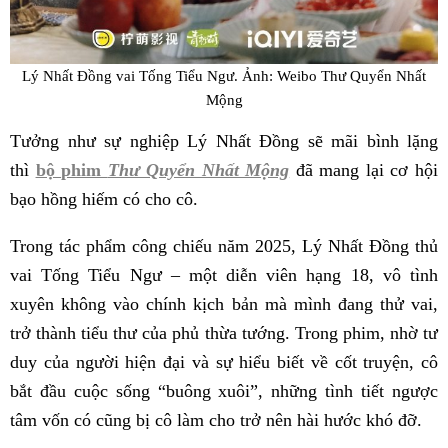
Lý Nhất Đồng vai Tống Tiểu Ngư. Ảnh: Weibo Thư Quyển Nhất
Mộng
Tưởng như sự nghiệp Lý Nhất Đồng sẽ mãi bình lặng
thì
bộ
phim
Thư Quyển Nhất Mộng
đã mang lại cơ hội
bạo hồng hiếm có cho cô.
Trong tác phẩm công chiếu năm 2025, Lý Nhất Đồng thủ
vai Tống Tiểu Ngư – một diễn viên hạng 18, vô tình
xuyên không vào chính kịch bản mà mình đang thử vai,
trở thành tiểu thư của phủ thừa tướng. Trong phim, nhờ tư
duy của người hiện đại và sự hiểu biết về cốt truyện, cô
bắt đầu cuộc sống “buông xuôi”, những tình tiết ngược
tâm vốn có cũng bị cô làm cho trở nên hài hước khó đỡ.