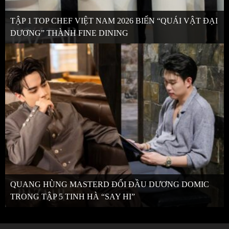
TẬP 1 TOP CHEF VIỆT NAM 2026 BIẾN “QUÁI VẬT ĐẠI
DƯƠNG” THÀNH FINE DINING
QUANG HÙNG MASTERD ĐỐI ĐẦU DƯƠNG DOMIC
TRONG TẬP 5 TINH HÀ “SAY HI”