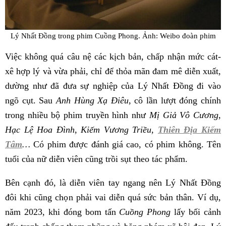
Lý Nhất Đồng trong phim Cuồng Phong. Ảnh: Weibo đoàn phim
Việc không quá câu nệ các kịch bản, chấp nhận mức cát-
xê hợp lý và vừa phải, chỉ để thỏa mãn đam mê diễn xuất,
dường như đã đưa sự nghiệp của Lý Nhất Đồng đi vào
ngõ cụt. Sau
Anh Hùng Xạ Điêu
, cô lần lượt đóng chính
trong nhiều bộ phim truyền hình như
Mị Giả Vô Cương
,
Hạc Lệ Hoa Đình
,
Kiếm Vương Triều,
Thiên Địa Kiếm
Tâm
…
Có phim được đánh giá cao, có phim không. Tên
tuổi của nữ diễn viên cũng trồi sụt theo tác phẩm.
Bên cạnh đó, là diễn viên tay ngang nên Lý Nhất Đồng
đôi khi cũng chọn phải vai diễn quá sức bản thân. Ví dụ,
năm 2023, khi đóng bom tấn
Cuồng Phong
lấy bối cảnh