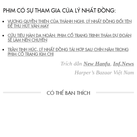
PHIM CÓ SỰ THAM GIA CỦA LÝ NHẤT ĐỒNG:
VƯƠNG QUYỀN THIÊN CỦA THÀNH NGHỊ, LÝ NHẤT ĐỒNG ĐỔI TÊN
ĐỂ THU HÚT VẬN MAY
CỬU TIÊU HÀN DẠ NOÃN: PHIM CỔ TRANG TRINH THÁM DỰ ĐOÁN
SẼ LÀM NÊN CHUYỆN
TRẦN TINH HÚC, LÝ NHẤT ĐỒNG TÁI HỢP SAU CHÍN NĂM TRONG
PHIM CỔ TRANG KIM CHI
Trích dẫn
New Hanfu
,
Inf.News
Harper’s Bazaar Việt Nam