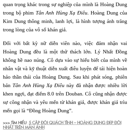
quan trọng khác trong sự nghiệp của mình là Hoàng Dung
trong bộ phim
Tân
Anh Hùng Xạ Điêu
. Hoàng Dung của
Kim Dung thông minh, lanh lợi, là hình tượng ánh trăng
trong lòng của vô số khán giả.
Đối với bất kỳ nữ diễn viên nào, việc đảm nhận vai
Hoàng Dung đều là một thử thách lớn. Lý Nhất Đồng
không hề nao núng. Cô dựa vào sự hiểu biết của mình về
nhân vật và kỹ thuật diễn xuất điêu luyện để tái hiện hoàn
hảo thần thái của Hoàng Dung. Sau khi phát sóng, phiên
bản
Tân
Anh Hùng Xạ Điêu
này đã nhận được nhiều lời
khen ngợi, đạt điểm 8.0 trên Douban. Cô cũng nhận được
sự công nhận và yêu mến từ khán giả, được khán giả trìu
mến gọi là “Đồng Hoàng Dung”.
>>> TÌM HIỂU:
5 CẶP ĐÔI QUÁCH TĨNH – HOÀNG DUNG ĐẸP ĐÔI
NHẤT TRÊN MÀN ẢNH