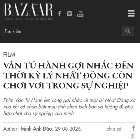
Vân Tú Hành gợi nhắc đến thời kỳ Lý Nhất Đồng còn chơi vơi trong sự nghiệp
Tog
navi
FILM
VÂN TÚ HÀNH GỢI NHẮC ĐẾN
THỜI KỲ LÝ NHẤT ĐỒNG CÒN
CHƠI VƠI TRONG SỰ NGHIỆP
Phim Vân Tú Hành lên sóng gợi nhắc về một Lý Nhất Đồng xa
xưa khi cô chưa biết mưu tính chọn kịch bản và hướng đi phù
hợp nhất cho sự nghiệp của mình
Author:
Minh Anh Đào
.
29-06-2026.
chia sẻ
sẻ