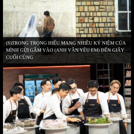
(S)TRONG TRỌNG HIẾU MANG NHIỀU KỶ NIỆM CỦA
MÌNH GỬI GẮM VÀO (ANH VẪN YÊU EM) ĐẾN GIÂY
CUỐI CÙNG