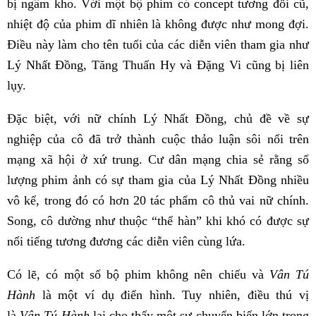
bị ngâm kho. Với một bộ phim có concept tương đối cũ,
nhiệt độ của phim dĩ nhiên là không được như mong đợi.
Điều này làm cho tên tuổi của các diễn viên tham gia như
Lý Nhất Đồng, Tăng Thuấn Hy và Đặng Vi cũng bị liên
lụy.
Đặc biệt, với nữ chính Lý Nhất Đồng, chủ đề về sự
nghiệp của cô đã trở thành cuộc thảo luận sôi nổi trên
mạng xã hội ở xứ trung. Cư dân mạng chia sẻ rằng số
lượng phim ảnh có sự tham gia của Lý Nhất Đồng nhiều
vô kể, trong đó có hơn 20 tác phẩm cô thủ vai nữ chính.
Song, cô dường như thuộc “thể hàn” khi khó có được sự
nổi tiếng tương đương các diễn viên cùng lứa.
Có lẽ, có một số bộ phim không nên chiếu và
Vân Tú
Hành
là một ví dụ điển hình. Tuy nhiên, điều thú vị
là
Vân Tú Hành
lại cho thấy một sự chuyển biến lớn trong