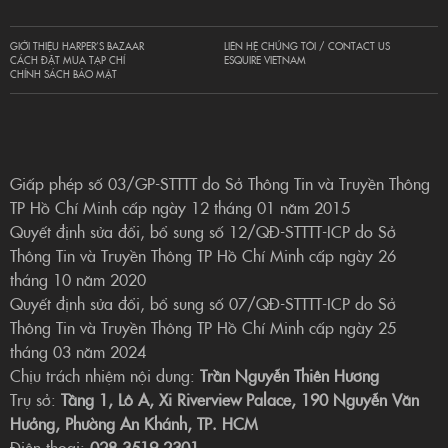
GIỚI THIỆU HARPER’S BAZAAR
LIÊN HỆ CHÚNG TÔI / CONTACT US
CÁCH ĐẶT MUA TẠP CHÍ
ESQUIRE VIETNAM
CHÍNH SÁCH BẢO MẬT
Giấp phép số 03/GP-STTTT do Sở Thông Tin và Truyền Thông
TP Hồ Chí Minh cấp ngày 12 tháng 01 năm 2015
Quyết định sửa đổi, bổ sung số 12/QĐ-STTTT-ICP do Sở
Thông Tin và Truyền Thông TP Hồ Chí Minh cấp ngày 26
tháng 10 năm 2020
Quyết định sửa đổi, bổ sung số 07/QĐ-STTTT-ICP do Sở
Thông Tin và Truyền Thông TP Hồ Chí Minh cấp ngày 25
tháng 03 năm 2024
Chịu trách nhiệm nội dung:
Trần Nguyễn Thiên Hương
Trụ sở:
Tầng 1, Lô A, Xi Riverview Palace, 190 Nguyễn Văn
Hưởng, Phường An Khánh, TP. HCM
Điện thoại:
028 3519 2301