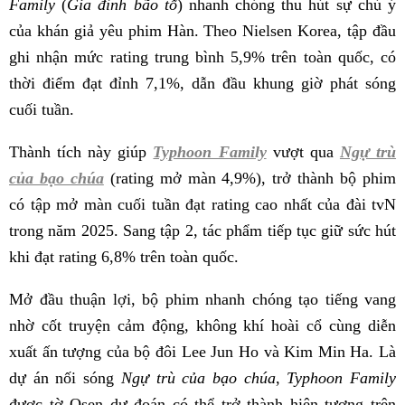
Family
(
Gia đình bão tố
) nhanh chóng thu hút sự chú ý
của khán giả yêu phim Hàn. Theo Nielsen Korea, tập đầu
ghi nhận mức rating trung bình 5,9% trên toàn quốc, có
thời điểm đạt đỉnh 7,1%, dẫn đầu khung giờ phát sóng
cuối tuần.
Thành tích này giúp
Typhoon Family
vượt qua
Ngự trù
của bạo chúa
(rating mở màn 4,9%), trở thành bộ phim
có tập mở màn cuối tuần đạt rating cao nhất của đài tvN
trong năm 2025. Sang tập 2, tác phẩm tiếp tục giữ sức hút
khi đạt rating 6,8% trên toàn quốc.
Mở đầu thuận lợi, bộ phim nhanh chóng tạo tiếng vang
nhờ cốt truyện cảm động, không khí hoài cổ cùng diễn
xuất ấn tượng của bộ đôi Lee Jun Ho và Kim Min Ha. Là
dự án nối sóng
Ngự trù của bạo chúa
,
Typhoon Family
được tờ Osen dự đoán có thể trở thành hiện tượng trên