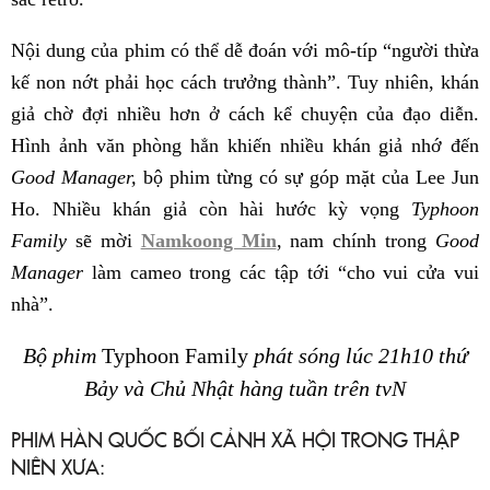
Nội dung của phim có thể dễ đoán với mô-típ “người thừa
kế non nớt phải học cách trưởng thành”. Tuy nhiên, khán
giả chờ đợi nhiều hơn ở cách kể chuyện của đạo diễn.
Hình ảnh văn phòng hẳn khiến nhiều khán giả nhớ đến
Good Manager,
bộ phim từng có sự góp mặt của Lee Jun
Ho. Nhiều khán giả còn hài hước kỳ vọng
Typhoon
Family
sẽ mời
Namkoong Min
, nam chính trong
Good
Manager
làm cameo trong các tập tới “cho vui cửa vui
nhà”.
Bộ phim
Typhoon Family
phát sóng lúc 21h10 thứ
Bảy và Chủ Nhật hàng tuần trên tvN
PHIM HÀN QUỐC BỐI CẢNH XÃ HỘI TRONG THẬP
NIÊN XƯA: