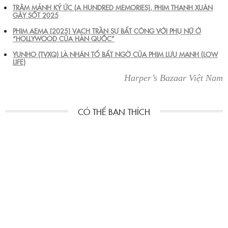
TRĂM MẢNH KÝ ỨC (A HUNDRED MEMORIES), PHIM THANH XUÂN
GÂY SỐT 2025
PHIM AEMA (2025) VẠCH TRẦN SỰ BẤT CÔNG VỚI PHỤ NỮ Ở
“HOLLYWOOD CỦA HÀN QUỐC”
YUNHO (TVXQ) LÀ NHÂN TỐ BẤT NGỜ CỦA PHIM LƯU MANH (LOW
LIFE)
Harper’s Bazaar Việt Nam