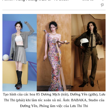
sẻ
Fac
Tạo hình của các hoa 85 Dương Mịch (trái), Đường Yên (giữa), Lưu
Thi Thi (phải) khi làm tóc xoăn xù mì. Ảnh: BABAKA, Studio của
Đường Yên, Phòng làm việc của Lưu Thi Thi