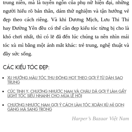
trung niên, mà là tuyên ngôn của phụ nữ hiện đại, những
người hiểu rõ bản thân, dám thử nghiệm và tận hưởng vẻ
đẹp theo cách riêng. Và khi Dương Mịch, Lưu Thi Thi
hay Đường Yên đều có thể cân đẹp kiểu tóc từng bị cho là
khó chơi nhất, thì có lẽ đã đến lúc chúng ta nên nhìn mái
tóc xù mì bằng một ánh mắt khác: trẻ trung, nghệ thuật và
đầy sức sống.
CÁC KIỂU TÓC ĐẸP:
XU HƯỚNG MÀU TÓC THU ĐÔNG HOT THEO GỢI Ý TỪ DÀN SAO
TRUNG
CÚC TỊNH Y, CHƯƠNG NHƯỢC NAM VÀ CHÂU DÃ GỢI Ý LÀM GẨY
LIGHT TÓC SIÊU NHANH CHO MÙA LỄ HỘI
CHƯƠNG NHƯỢC NAM GỢI Ý CÁCH LÀM TÓC XOĂN XÙ MÌ GỌN
GÀNG MÀ SANG TRỌNG
Harper’s Bazaar Việt Nam