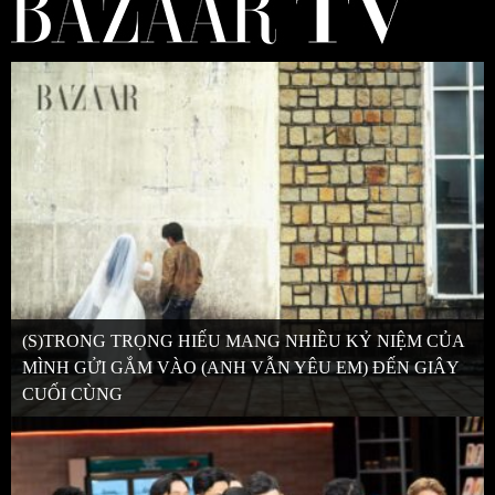
(S)TRONG TRỌNG HIẾU MANG NHIỀU KỶ NIỆM CỦA
MÌNH GỬI GẮM VÀO (ANH VẪN YÊU EM) ĐẾN GIÂY
CUỐI CÙNG