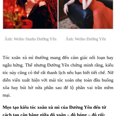
Ảnh: Weibo Studio Đường Yên
Ảnh: Weibo Đường Yên
Tóc xoăn xù mì thường mang đến cảm giác nổi loạn hay
ngẫu hứng. Thế nhưng Đường Yên chứng minh rằng, kiểu
tóc này cũng có thể rất thanh lịch nếu bạn biết tiết chế. Nữ
diễn viên xuất hiện với mái tóc xoăn nhẹ toàn đầu buông
xõa hay búi hờ nửa phần sau để lộ phần vai trần mềm
mại.
Mẹo tạo kiểu tóc xoăn xù mì của Đường Yên đến từ
cách tạo cân bằng giữa độ xoăn – độ bóng – độ rối: