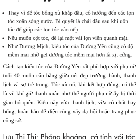
Thay vì để tóc bông xù khắp đầu, cô hướng đến các lọn
tóc xoăn sóng nước. Bí quyết là chải đầu sau khi uốn
tóc để giúp các lọn tóc vào nếp.
Nếu muốn cột tóc, để lại một vài lọn viền quanh mặt.
Như Dương Mịch, kiểu tóc của Đường Yên cũng có độ
mềm mại nhờ gel dưỡng tóc mềm mại hơn là xịt cứng.
Cách tạo kiểu tóc của Đường Yên rất phù hợp với phụ nữ
tuổi 40 muốn cân bằng giữa nét đẹp trưởng thành, thanh
lịch và sự trẻ trung. Tóc xù mì, khi kết hợp đúng, có thể
là vũ khí giữ thanh xuân như thể người phụ nữ ấy bị thời
gian bỏ quên. Kiểu này vừa thanh lịch, vừa có chút bay
bổng, hoàn hảo để diện cùng váy dạ hội hoặc trang phục
công sở.
Lưu Thi Thi: Phóng khoáng, cá tính với tóc