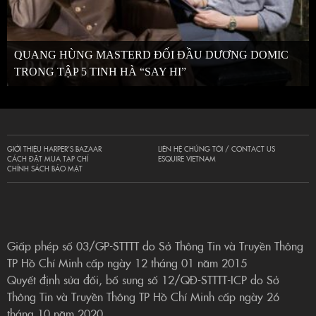
QUANG HÙNG MASTERD ĐỐI ĐẦU DƯƠNG DOMIC
TRONG TẬP 5 TINH HÀ “SAY HI”
GIỚI THIỆU HARPER’S BAZAAR
LIÊN HỆ CHÚNG TÔI / CONTACT US
CÁCH ĐẶT MUA TẠP CHÍ
ESQUIRE VIETNAM
CHÍNH SÁCH BẢO MẬT
Giấp phép số 03/GP-STTTT do Sở Thông Tin và Truyền Thông
TP Hồ Chí Minh cấp ngày 12 tháng 01 năm 2015
Quyết định sửa đổi, bổ sung số 12/QĐ-STTTT-ICP do Sở
Thông Tin và Truyền Thông TP Hồ Chí Minh cấp ngày 26
tháng 10 năm 2020