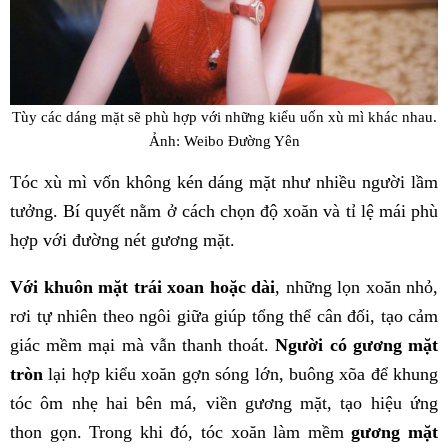
Tùy các dáng mặt sẽ phù hợp với những kiểu uốn xù mì khác nhau.
Ảnh: Weibo Đường Yên
Tóc xù mì vốn không kén dáng mặt như nhiều người lầm
tưởng. Bí quyết nằm ở cách chọn độ xoăn và tỉ lệ mái phù
hợp với đường nét gương mặt.
Với khuôn mặt trái xoan hoặc dài
, những lọn xoăn nhỏ,
rơi tự nhiên theo ngôi giữa giúp tổng thể cân đối, tạo cảm
giác mềm mại mà vẫn thanh thoát.
Người có gương mặt
tròn
lại hợp kiểu xoăn gợn sóng lớn, buông xõa để khung
tóc ôm nhẹ hai bên má, viền gương mặt, tạo hiệu ứng
thon gọn. Trong khi đó, tóc xoăn làm mềm
gương mặt