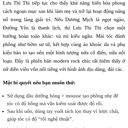
Lưu Thi Thi tiếp tục cho thấy khả năng biến hóa phong
cách ngoạn mục sau khi làm mẹ và trở lại hoạt động năng
nổ trong làng giải trí. Nếu Dương Mịch là ngọt ngào,
Đường Yên là thanh lịch, thì Lưu Thi Thi chọn một
hướng hoàn toàn khác: xù mì kiểu ngầu. Mái tóc đánh
phồng như bờm sư tử, kết hợp cùng áo khoác da và phụ
kiện bản to tạo nên một hình tượng nửa cổ điển, nửa nổi
loạn. Đây là phiên bản modern rock chic rất hiếm thấy ở
nữ diễn viên vốn nổi tiếng với hình ảnh dịu dàng, đài các.
Một bí quyết nếu bạn muốn thử:
Sử dụng dầu dưỡng bóng + mousse tạo phồng nhẹ để
tóc có độ bồng mà vẫn kiểm soát được độ rối.
Sau khi uốn, dùng tay vuốt tách lọn thay vì lược chải,
giúp tóc có độ “rối nghệ thuật”.