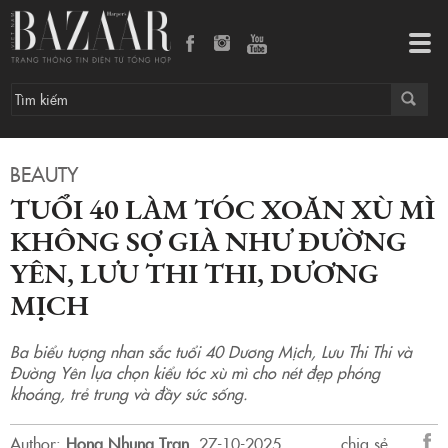
Tuổi 40 làm tóc xoăn xù mì không sợ già như Đường Yên, Lưu Thi Thi, Dương Mịch
Tog
navi
BEAUTY
TUỔI 40 LÀM TÓC XOĂN XÙ MÌ
KHÔNG SỢ GIÀ NHƯ ĐƯỜNG
YÊN, LƯU THI THI, DƯƠNG
MỊCH
Ba biểu tượng nhan sắc tuổi 40 Dương Mịch, Lưu Thi Thi và
Đường Yên lựa chọn kiểu tóc xù mì cho nét đẹp phóng
khoáng, trẻ trung và đầy sức sống.
Author:
Hong Nhung Tran
.
27-10-2025.
chia sẻ