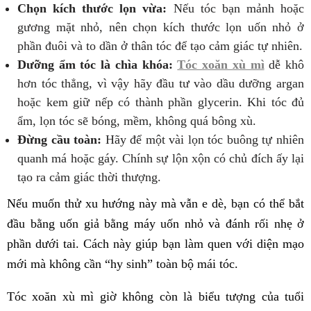
Chọn kích thước lọn vừa:
Nếu tóc bạn mảnh hoặc
gương mặt nhỏ, nên chọn kích thước lọn uốn nhỏ ở
phần đuôi và to dần ở thân tóc để tạo cảm giác tự nhiên.
Dưỡng ẩm tóc là chìa khóa:
Tóc xoăn xù mì
dễ khô
hơn tóc thẳng, vì vậy hãy đầu tư vào dầu dưỡng argan
hoặc kem giữ nếp có thành phần glycerin. Khi tóc đủ
ẩm, lọn tóc sẽ bóng, mềm, không quá bông xù.
Đừng cầu toàn:
Hãy để một vài lọn tóc buông tự nhiên
quanh má hoặc gáy. Chính sự lộn xộn có chủ đích ấy lại
tạo ra cảm giác thời thượng.
Nếu muốn thử xu hướng này mà vẫn e dè, bạn có thể bắt
đầu bằng uốn giả bằng máy uốn nhỏ và đánh rối nhẹ ở
phần dưới tai. Cách này giúp bạn làm quen với diện mạo
mới mà không cần “hy sinh” toàn bộ mái tóc.
Tóc xoăn xù mì giờ không còn là biểu tượng của tuổi