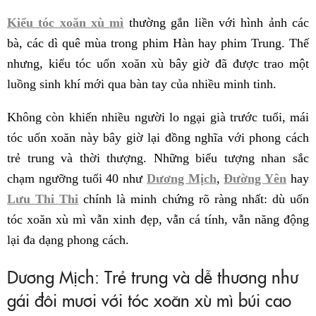
Kiểu tóc xoăn xù mì
thường gắn liền với hình ảnh các
bà, các dì quê mùa trong phim Hàn hay phim Trung. Thế
nhưng, kiểu tóc uốn xoăn xù bây giờ đã được trao một
luồng sinh khí mới qua bàn tay của nhiều minh tinh.
Không còn khiến nhiều người lo ngại già trước tuổi, mái
tóc uốn xoăn này bây giờ lại đồng nghĩa với phong cách
trẻ trung và thời thượng. Những biểu tượng nhan sắc
chạm ngưỡng tuổi 40 như
Dương Mịch
,
Đường Yên
hay
Lưu Thi Thi
chính là minh chứng rõ ràng nhất: dù uốn
tóc xoăn xù mì vẫn xinh đẹp, vẫn cá tính, vẫn năng động
lại đa dạng phong cách.
Dương Mịch: Trẻ trung và dễ thương như
gái đôi mươi với tóc xoăn xù mì búi cao