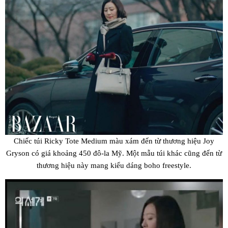
Chiếc túi Ricky Tote Medium màu xám đến từ thương hiệu Joy
Gryson có giá khoảng 450 đô-la Mỹ. Một mẫu túi khác cũng đến từ
thương hiệu này mang kiểu dáng boho freestyle.