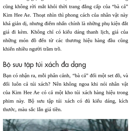
cũng không rời mắt khỏi thời trang đẳng cấp của “bà cả”
Kim Hee Ae. Thoạt nhìn thì phong cách của nhân vật này
khá giản dị, nhưng điểm nhấn chính là những phụ kiện đắt
giá đi kèm. Không chỉ có kiểu dáng thanh lịch, giá của
những món đồ đến từ các thương hiệu hàng đầu cũng
khiến nhiều người trầm trồ.
Bộ sưu tập túi xách đa dạng
Bạn có nhận ra, mỗi phân cảnh, “bà cả” đổi một set đồ, và
đổi luôn cả túi xách? Nên không ngoa khi nói nhân vật
của Kim Hee Ae có cả một kho túi xách hàng hiệu trong
phim này. Bộ sưu tập túi xách có đủ kiểu dáng, kích
thước, màu sắc lẫn giá tiền.