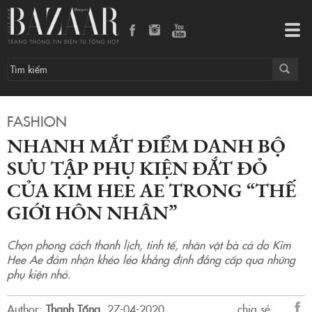
Nhanh mắt điểm danh bộ sưu tập phụ kiện đắt đỏ của Kim Hee Ae trong “Thế giới hôn nhân”
Tog
navi
FASHION
NHANH MẮT ĐIỂM DANH BỘ
SƯU TẬP PHỤ KIỆN ĐẮT ĐỎ
CỦA KIM HEE AE TRONG “THẾ
GIỚI HÔN NHÂN”
Chọn phong cách thanh lịch, tinh tế, nhân vật bà cả do Kim
Hee Ae đảm nhận khéo léo khẳng định đẳng cấp qua những
phụ kiện nhỏ.
Author:
Thanh Tống
.
27-04-2020.
chia sẻ