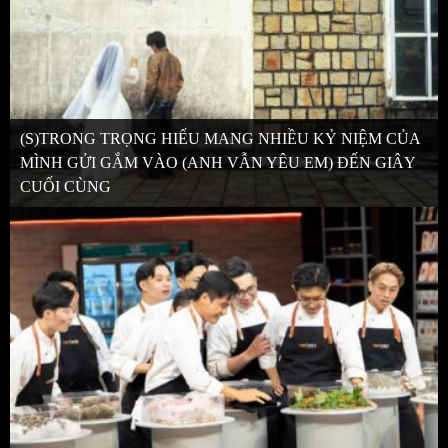
(S)TRONG TRỌNG HIẾU MANG NHIỀU KỶ NIỆM CỦA
MÌNH GỬI GẮM VÀO (ANH VẪN YÊU EM) ĐẾN GIÂY
CUỐI CÙNG