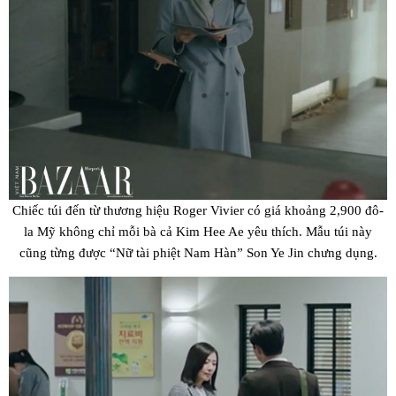
Chiếc túi đến từ thương hiệu Roger Vivier có giá khoảng 2,900 đô-
la Mỹ không chỉ mỗi bà cả Kim Hee Ae yêu thích. Mẫu túi này
cũng từng được “Nữ tài phiệt Nam Hàn” Son Ye Jin chưng dụng.