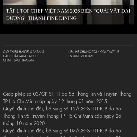
TẬP 1 TOP CHEF VIỆT NAM 2026 BIẾN “QUÁI VẬT ĐẠI
DƯƠNG” THÀNH FINE DINING
GIỚI THIỆU HARPER’S BAZAAR
LIÊN HỆ CHÚNG TÔI / CONTACT US
CÁCH ĐẶT MUA TẠP CHÍ
ESQUIRE VIETNAM
CHÍNH SÁCH BẢO MẬT
Giấp phép số 03/GP-STTTT do Sở Thông Tin và Truyền Thông
TP Hồ Chí Minh cấp ngày 12 tháng 01 năm 2015
Quyết định sửa đổi, bổ sung số 12/QĐ-STTTT-ICP do Sở
Thông Tin và Truyền Thông TP Hồ Chí Minh cấp ngày 26
tháng 10 năm 2020
Quyết định sửa đổi, bổ sung số 07/QĐ-STTTT-ICP do Sở