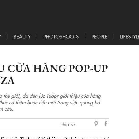
Y
BEAUTY
PHOTOSHOOTS
PEOPLE
LIFESTYL
U CỬA HÀNG POP-UP
AZA
 thế giới, đã đến lúc Tudor giới thiệu cửa hàng
thức có thêm bước tiến mới trong việc quảng bá
àn cầu.
chia sẻ
sẻ