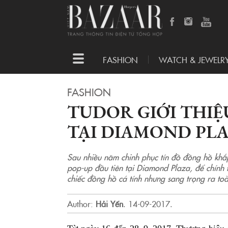
Toggle
FASHION
WATCH & JEWELR
navigation
FASHION
TUDOR GIỚI THIỆ
TẠI DIAMOND PL
Sau nhiều năm chinh phục tín đồ đồng hồ khắp
pop-up đầu tiên tại Diamond Plaza, để chính 
chiếc đồng hồ cá tính nhưng sang trọng ra to
Author:
Hải Yến
.
14-09-2017.