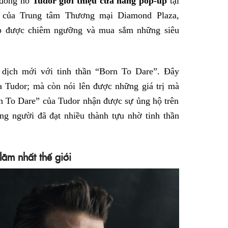
 đồng hồ
Tudor giới thiệu cửa hàng pop-up
tại
Facebook
h của Trung tâm Thương mại Diamond Plaza,
ịp được chiêm ngưỡng và mua sắm những siêu
 dịch mới với tinh thần “Born To Dare”. Đây
a Tudor; mà còn nói lên được những giá trị mà
rn To Dare” của Tudor nhận được sự ủng hộ trên
ng người đã đạt nhiều thành tựu nhờ tinh thần
lãm nhất thế giới