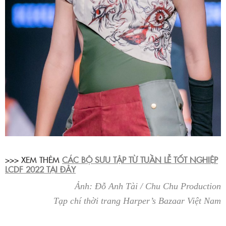
>>> XEM THÊM
CÁC BỘ SƯU TẬP TỪ TUẦN LỄ TỐT NGHIỆP
LCDF 2022 TẠI ĐÂY
Ảnh: Đỗ Anh Tài / Chu Chu Production
Tạp chí thời trang Harper’s Bazaar Việt Nam