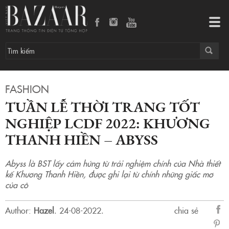
Tuần lễ thời trang tốt nghiệp LCDF 2022: Khương Thanh Hiền – Abyss
Tog
navi
FASHION
TUẦN LỄ THỜI TRANG TỐT
NGHIỆP LCDF 2022: KHƯƠNG
THANH HIỀN – ABYSS
Abyss là BST lấy cảm hứng từ trải nghiệm chính của Nhà thiết
kế Khương Thanh Hiền, được ghi lại từ chính những giấc mơ
của cô
Author:
Hazel
.
24-08-2022.
chia sẻ
sẻ