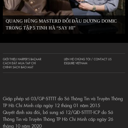
QUANG HÙNG MASTERD ĐỐI ĐẦU DƯƠNG DOMIC
TRONG TẬP 5 TINH HÀ “SAY HI”
GIỚI THIỆU HARPER’S BAZAAR
LIÊN HỆ CHÚNG TÔI / CONTACT US
CÁCH ĐẶT MUA TẠP CHÍ
ESQUIRE VIETNAM
CHÍNH SÁCH BẢO MẬT
Giấp phép số 03/GP-STTTT do Sở Thông Tin và Truyền Thông
TP Hồ Chí Minh cấp ngày 12 tháng 01 năm 2015
Quyết định sửa đổi, bổ sung số 12/QĐ-STTTT-ICP do Sở
Thông Tin và Truyền Thông TP Hồ Chí Minh cấp ngày 26
tháng 10 năm 2020