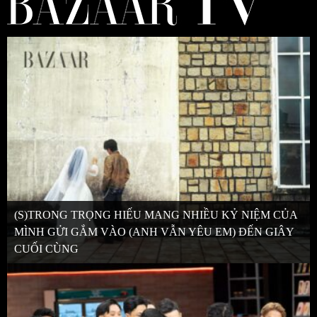
(S)TRONG TRỌNG HIẾU MANG NHIỀU KỶ NIỆM CỦA
MÌNH GỬI GẮM VÀO (ANH VẪN YÊU EM) ĐẾN GIÂY
CUỐI CÙNG