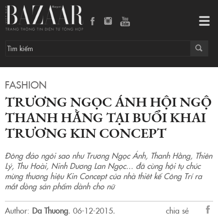
TRƯƠNG NGỌC ÁNH HỘI NGỘ THANH HẰNG TẠI BUỔI KHAI TRƯƠNG KIN CONCEPT
Tog
navi
FASHION
TRƯƠNG NGỌC ÁNH HỘI NGỘ
THANH HẰNG TẠI BUỔI KHAI
TRƯƠNG KIN CONCEPT
Đông đảo ngôi sao như Trương Ngọc Ánh, Thanh Hằng, Thiên
Lý, Thu Hoài, Ninh Dương Lan Ngọc... đã cùng hội tụ chúc
mừng thương hiệu Kin Concept của nhà thiêt kế Công Trí ra
mắt dòng sản phẩm dành cho nữ
Author:
Da Thuong
.
06-12-2015.
chia sẻ