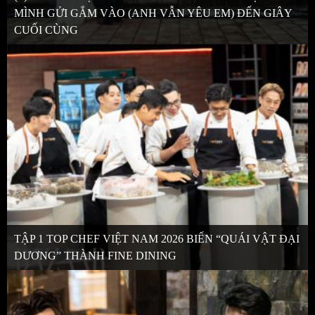
MÌNH GỬI GẮM VÀO (ANH VẪN YÊU EM) ĐẾN GIÂY
CUỐI CÙNG
TẬP 1 TOP CHEF VIỆT NAM 2026 BIẾN “QUÁI VẬT ĐẠI
DƯƠNG” THÀNH FINE DINING