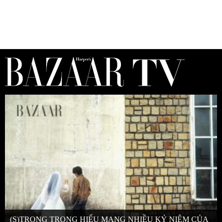
(S)TRONG TRỌNG HIẾU MANG NHIỀU KỶ NIỆM CỦA