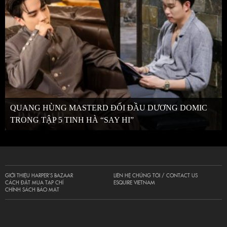
QUANG HÙNG MASTERD ĐỐI ĐẦU DƯƠNG DOMIC
TRONG TẬP 5 TINH HÀ “SAY HI”
GIỚI THIỆU HARPER’S BAZAAR
LIÊN HỆ CHÚNG TÔI / CONTACT US
CÁCH ĐẶT MUA TẠP CHÍ
ESQUIRE VIETNAM
CHÍNH SÁCH BẢO MẬT