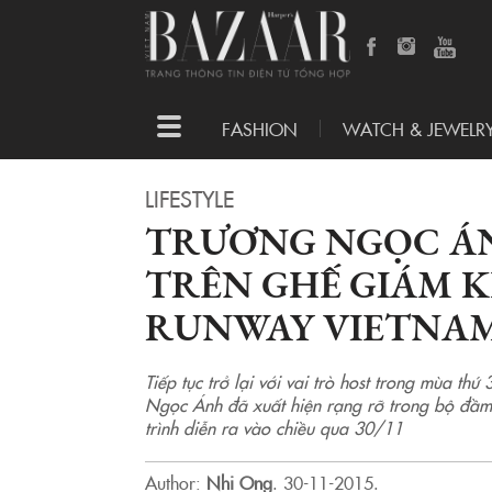
Toggle
FASHION
WATCH & JEWELR
navigation
LIFESTYLE
TRƯƠNG NGỌC Á
TRÊN GHẾ GIÁM 
RUNWAY VIETNAM
Tiếp tục trở lại với vai trò host trong mùa th
Ngọc Ánh đã xuất hiện rạng rỡ trong bộ đầm 
trình diễn ra vào chiều qua 30/11
Author:
Nhi Ong
.
30-11-2015.