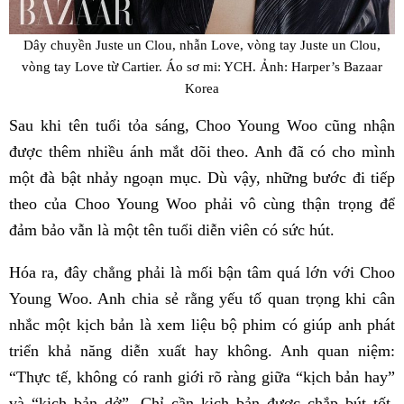
Dây chuyền Juste un Clou, nhẫn Love, vòng tay Juste un Clou,
vòng tay Love từ Cartier. Áo sơ mi: YCH. Ảnh: Harper’s Bazaar
Korea
Sau khi tên tuổi tỏa sáng, Choo Young Woo cũng nhận
được thêm nhiều ánh mắt dõi theo. Anh đã có cho mình
một đà bật nhảy ngoạn mục. Dù vậy, những bước đi tiếp
theo của Choo Young Woo phải vô cùng thận trọng để
đảm bảo vẫn là một tên tuổi diễn viên có sức hút.
Hóa ra, đây chẳng phải là mối bận tâm quá lớn với Choo
Young Woo. Anh chia sẻ rằng yếu tố quan trọng khi cân
nhắc một kịch bản là xem liệu bộ phim có giúp anh phát
triển khả năng diễn xuất hay không. Anh quan niệm:
“Thực tế, không có ranh giới rõ ràng giữa “kịch bản hay”
và “kịch bản dở”. Chỉ cần kịch bản được chắp bút tốt,