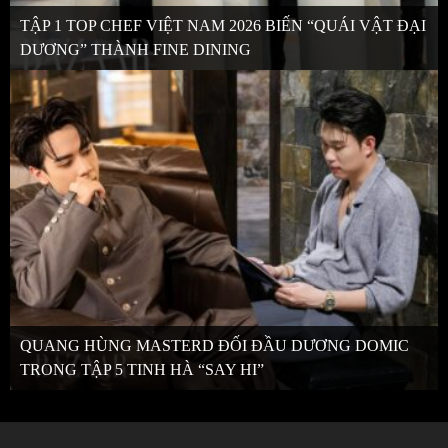
TẬP 1 TOP CHEF VIỆT NAM 2026 BIẾN “QUÁI VẬT ĐẠI
DƯƠNG” THÀNH FINE DINING
QUANG HÙNG MASTERD ĐỐI ĐẦU DƯƠNG DOMIC
TRONG TẬP 5 TINH HÀ “SAY HI”