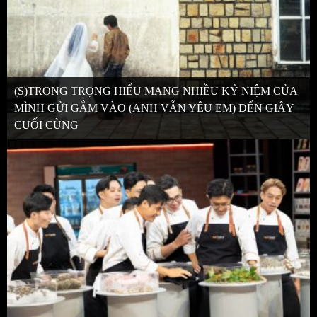
(S)TRONG TRỌNG HIẾU MANG NHIỀU KỶ NIỆM CỦA
MÌNH GỬI GẮM VÀO (ANH VẪN YÊU EM) ĐẾN GIÂY
CUỐI CÙNG