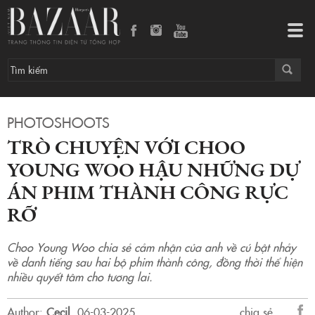
Trò chuyện với Choo Young Woo hậu những dự án phim thành công rực rỡ
Tog
navi
PHOTOSHOOTS
TRÒ CHUYỆN VỚI CHOO
YOUNG WOO HẬU NHỮNG DỰ
ÁN PHIM THÀNH CÔNG RỰC
RỠ
Choo Young Woo chia sẻ cảm nhận của anh về cú bật nhảy
về danh tiếng sau hai bộ phim thành công, đồng thời thể hiện
nhiều quyết tâm cho tương lai.
Author:
Cecil
.
06-03-2025.
chia sẻ