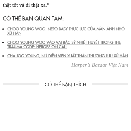
thật tốt và đi thật xa.”
CÓ THỂ BẠN QUAN TÂM:
CHOO YOUNG WOO: NEPO BABY THỰC LỰC CỦA MÀN ẢNH NHỎ
XỨ HÀN
CHOO YOUNG WOO VÀO VAI BÁC SỸ NHIỆT HUYẾT TRONG THE
TRAUMA CODE: HEROES ON CALL
CHA JOO YOUNG, NỮ DIỄN VIÊN XUẤT THÂN THƯỢNG LƯU XỨ HÀN
Harper’s Bazaar Việt Nam