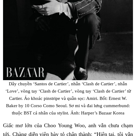
Dây chuyền ‘Santos de Cartier’, nhẫn ‘Clash de Cartier’, nhẫn
‘Love’, vòng tay ‘Clash de Cartier’, vòng tay ‘Clash de Cartier’ từ
Cartier. Áo khoác pinstripe và quần sọc: Amiri. Bốt: Ernest W.
Baker by 10 Corso Como Seoul. Sơ mi và đai lưng cummerbund:
thuộc BST cá nhân của stylist. Ảnh: Harper’s Bazaar Korea
Giấc mơ lớn của Choo Young Woo, anh vẫn chưa chạm
tới. Chàng diễn viên bày tỏ chân thành: “Hiện tại, tôi vẫn