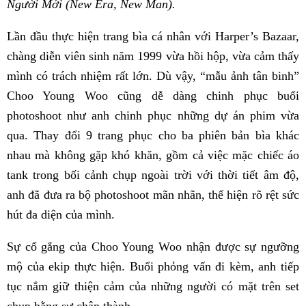
Người Mới (New Era, New Man).
Lần đầu thực hiện trang bìa cá nhân với Harper’s Bazaar,
chàng diễn viên sinh năm 1999 vừa hồi hộp, vừa cảm thấy
mình có trách nhiệm rất lớn. Dù vậy, “mẫu ảnh tân binh”
Choo Young Woo cũng dễ dàng chinh phục buổi
photoshoot như anh chinh phục những dự án phim vừa
qua. Thay đổi 9 trang phục cho ba phiên bản bìa khác
nhau mà không gặp khó khăn, gồm cả việc mặc chiếc áo
tank trong bối cảnh chụp ngoài trời với thời tiết âm độ,
anh đã đưa ra bộ photoshoot mãn nhãn, thể hiện rõ rệt sức
hút đa diện của mình.
Sự cố gắng của Choo Young Woo nhận được sự ngưỡng
mộ của ekip thực hiện. Buổi phỏng vấn đi kèm, anh tiếp
tục nắm giữ thiện cảm của những người có mặt trên set