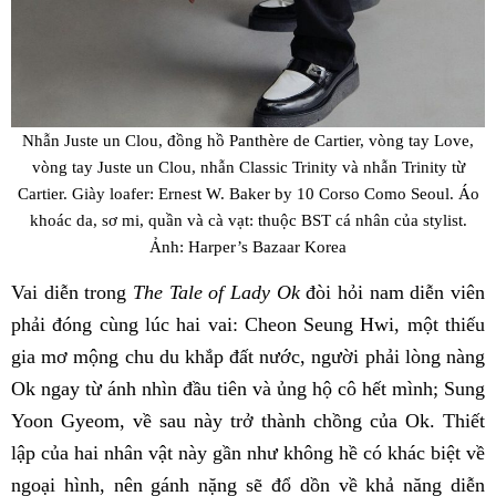
Nhẫn Juste un Clou, đồng hồ Panthère de Cartier, vòng tay Love,
vòng tay Juste un Clou, nhẫn Classic Trinity và nhẫn Trinity từ
Cartier. Giày loafer: Ernest W. Baker by 10 Corso Como Seoul. Áo
khoác da, sơ mi, quần và cà vạt: thuộc BST cá nhân của stylist.
Ảnh: Harper’s Bazaar Korea
Vai diễn trong
The Tale of Lady Ok
đòi hỏi nam diễn viên
phải đóng cùng lúc hai vai: Cheon Seung Hwi, một thiếu
gia mơ mộng chu du khắp đất nước, người phải lòng nàng
Ok ngay từ ánh nhìn đầu tiên và ủng hộ cô hết mình; Sung
Yoon Gyeom, về sau này trở thành chồng của Ok. Thiết
lập của hai nhân vật này gần như không hề có khác biệt về
ngoại hình, nên gánh nặng sẽ đổ dồn về khả năng diễn