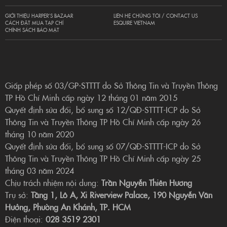
GIỚI THIỆU HARPER’S BAZAAR
LIÊN HỆ CHÚNG TÔI / CONTACT US
CÁCH ĐẶT MUA TẠP CHÍ
ESQUIRE VIETNAM
CHÍNH SÁCH BẢO MẬT
Giấp phép số 03/GP-STTTT do Sở Thông Tin và Truyền Thông
TP Hồ Chí Minh cấp ngày 12 tháng 01 năm 2015
Quyết định sửa đổi, bổ sung số 12/QĐ-STTTT-ICP do Sở
Thông Tin và Truyền Thông TP Hồ Chí Minh cấp ngày 26
tháng 10 năm 2020
Quyết định sửa đổi, bổ sung số 07/QĐ-STTTT-ICP do Sở
Thông Tin và Truyền Thông TP Hồ Chí Minh cấp ngày 25
tháng 03 năm 2024
Chịu trách nhiệm nội dung:
Trần Nguyễn Thiên Hương
Trụ sở:
Tầng 1, Lô A, Xi Riverview Palace, 190 Nguyễn Văn
Hưởng, Phường An Khánh, TP. HCM
Điện thoại:
028 3519 2301