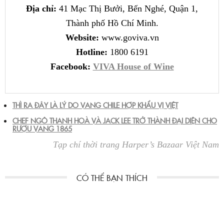
Địa chỉ:
41 Mạc Thị Bưởi, Bến Nghé, Quận 1,
Thành phố Hồ Chí Minh.
Website:
www.goviva.vn
Hotline:
1800 6191
Facebook:
VIVA House of Wine
THÌ RA ĐÂY LÀ LÝ DO VANG CHILE HỢP KHẨU VỊ VIỆT
CHEF NGÔ THANH HOÀ VÀ JACK LEE TRỞ THÀNH ĐẠI DIỆN CHO
RƯỢU VANG 1865
Tạp chí thời trang Harper’s Bazaar Việt Nam