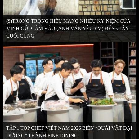
(S)TRONG TRỌNG HIẾU MANG NHIỀU KỶ NIỆM CỦA
MÌNH GỬI GẮM VÀO (ANH VẪN YÊU EM) ĐẾN GIÂY
CUỐI CÙNG
TẬP 1 TOP CHEF VIỆT NAM 2026 BIẾN “QUÁI VẬT ĐẠI
DƯƠNG” THÀNH FINE DINING