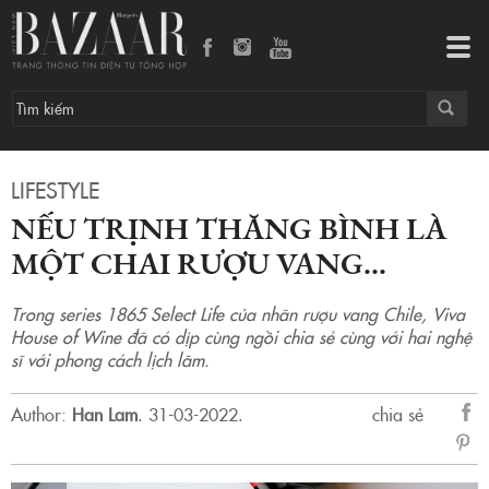
Nếu Trịnh Thăng Bình là một chai rượu vang…
Tog
navi
LIFESTYLE
NẾU TRỊNH THĂNG BÌNH LÀ
MỘT CHAI RƯỢU VANG…
Trong series 1865 Select Life của nhãn rượu vang Chile, Viva
House of Wine đã có dịp cùng ngồi chia sẻ cùng với hai nghệ
sĩ với phong cách lịch lãm.
Author:
Han Lam
.
31-03-2022.
chia sẻ
sẻ
Fac