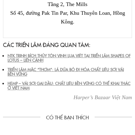
Tầng 2, The Mills
Số 45, đường Pak Tin Par, Khu Thuyên Loan, Hồng
Kông.
CÁC TRIỂN LÃM ĐÁNG QUAN TÂM:
NTK TRỊNH BÍCH THỦY TÔN VINH LỤA VIỆT TẠI TRIỂN LÃM SHAPES OF
LOTUS – LIÊN CẢNH
TRIỂN LÃM MẶC “THƠM”: LÁ DỨA BỎ ĐI HÓA CHẤT LIỆU SỢI VẢI
BỀN VỮNG
HEMP – VẢI SỢI GAI DẦU: CHẤT LIỆU BỀN VỮNG CÓ THỂ KHAI THÁC
Ở VIỆT NAM
Harper’s Bazaar Việt Nam