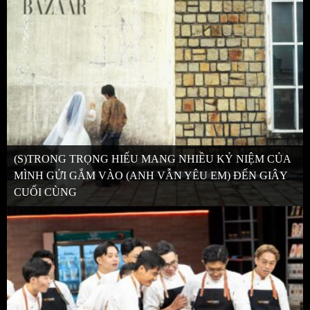
(S)TRONG TRỌNG HIẾU MANG NHIỀU KỶ NIỆM CỦA
MÌNH GỬI GẮM VÀO (ANH VẪN YÊU EM) ĐẾN GIÂY
CUỐI CÙNG