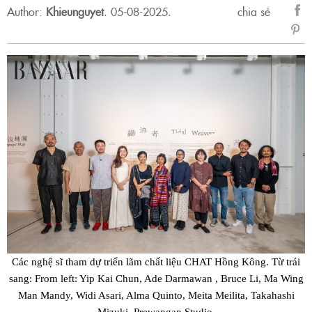
Author:
Khieunguyet
.
05-08-2025.
chia sẻ
sẻ
Fac
Các nghệ sĩ tham dự triển lãm chất liệu CHAT Hồng Kông. Từ trái
sang: From left: Yip Kai Chun, Ade Darmawan , Bruce Li, Ma Wing
Man Mandy, Widi Asari, Alma Quinto, Meita Meilita, Takahashi
Mizuki, Prewangan Studio.