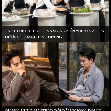
TẬP 1 TOP CHEF VIỆT NAM 2026 BIẾN “QUÁI VẬT ĐẠI
DƯƠNG” THÀNH FINE DINING
QUANG HÙNG MASTERD ĐỐI ĐẦU DƯƠNG DOMIC