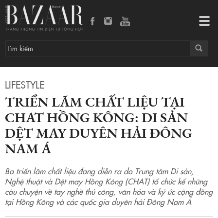
Triển lãm chất liệu tại CHAT Hồng Kông: Di sản dệt may duyên hải Đông Nam Á
Tog
navi
LIFESTYLE
TRIỂN LÃM CHẤT LIỆU TẠI
CHAT HỒNG KÔNG: DI SẢN
DỆT MAY DUYÊN HẢI ĐÔNG
NAM Á
Ba triển lãm chất liệu đang diễn ra do Trung tâm Di sản,
Nghệ thuật và Dệt may Hồng Kông (CHAT) tổ chức kể những
câu chuyện về tay nghề thủ công, văn hóa và ký ức cộng đồng
tại Hồng Kông và các quốc gia duyên hải Đông Nam Á