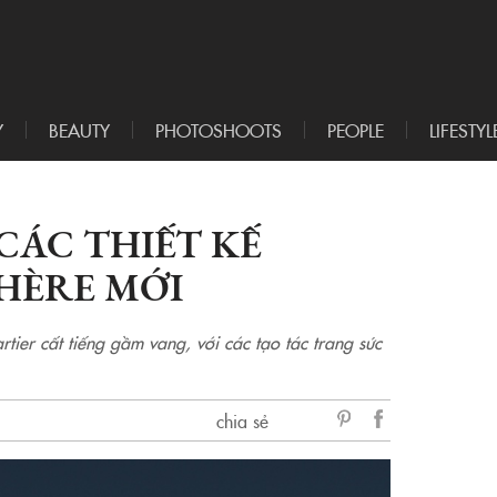
Y
BEAUTY
PHOTOSHOOTS
PEOPLE
LIFESTYL
CÁC THIẾT KẾ
HÈRE MỚI
ier cất tiếng gầm vang, với các tạo tác trang sức
chia sẻ
sẻ
Facebook