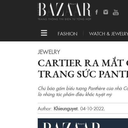
Toggle
FASHION
WATCH & JEWELR
navigation
JEWELRY
CARTIER RA MẮT 
TRANG SỨC PANT
Chú báo gấm biểu tượng Panthère của nhà Cart
là những tác phẩm điêu khắc tuyệt mỹ
Author:
Khieunguyet
.
04-10-2022.