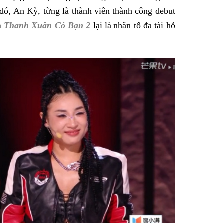
 đó, An Kỳ, từng là thành viên thành công debut
n
Thanh Xuân Có Bạn 2
lại là nhân tố đa tài hỗ