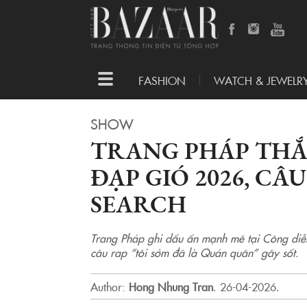
Toggle
FASHION
WATCH & JEWELR
navigation
SHOW
TRANG PHÁP THẮ
ĐẠP GIÓ 2026, CÂ
SEARCH
Trang Pháp ghi dấu ấn mạnh mẽ tại Công diễn
câu rap “tôi sớm đã là Quán quân” gây sốt.
Author:
Hong Nhung Tran
.
26-04-2026.