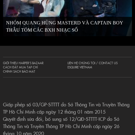
NHÓM QUANG HÙNG MASTERD VÀ CAPTAIN BOY
THÂU TÓM CÁC BXH NHẠC SỐ
GIỚI THIỆU HARPER’S BAZAAR
LIÊN HỆ CHÚNG TÔI / CONTACT US
CÁCH ĐẶT MUA TẠP CHÍ
ESQUIRE VIETNAM
CHÍNH SÁCH BẢO MẬT
Giấp phép số 03/GP-STTTT do Sở Thông Tin và Truyền Thông
TP Hồ Chí Minh cấp ngày 12 tháng 01 năm 2015
Quyết định sửa đổi, bổ sung số 12/QĐ-STTTT-ICP do Sở
Thông Tin và Truyền Thông TP Hồ Chí Minh cấp ngày 26
tháng 10 năm 2020