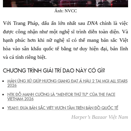
Ảnh: NVCC
Với Trang Pháp, dấu ấn lớn nhất sau
DNA
chính là việc
được công nhận như một nghệ sĩ trình diễn toàn diện. Và
hạnh phúc hơn khi nữ nghệ sĩ có thể mang bản sắc Việt
hòa vào sân khấu quốc tế bằng tư duy hiện đại, bản lĩnh
và cá tính riêng biệt.
CHƯƠNG TRÌNH GIẢI TRÍ DẠO NÀY CÓ GÌ?
MÀN ỨNG XỬ GIÚP HƯƠNG GIANG ĐẠT Á HẬU 2 TẠI MGI ALL STARS
2026
NTK ĐỖ MẠNH CƯỜNG LÀ “MENTOR THỨ TƯ” CỦA THE FACE
VIETNAM 2026
YEAH1 ĐƯA BẢN SẮC VIỆT VƯƠN TẦM TRÊN BẢN ĐỒ QUỐC TẾ
Harper’s Bazaar Việt Nam