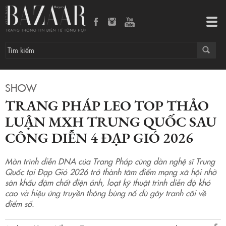
Trang Pháp leo top thảo luận MXH Trung Quốc sau Công diễn 4 Đạp Gió 2026
Tog
navi
SHOW
TRANG PHÁP LEO TOP THẢO
LUẬN MXH TRUNG QUỐC SAU
CÔNG DIỄN 4 ĐẠP GIÓ 2026
Màn trình diễn DNA của Trang Pháp cùng dàn nghệ sĩ Trung
Quốc tại Đạp Gió 2026 trở thành tâm điểm mạng xã hội nhờ
sân khấu đậm chất điện ảnh, loạt kỹ thuật trình diễn độ khó
cao và hiệu ứng truyền thông bùng nổ dù gây tranh cãi về
điểm số.