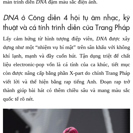
màn trình diễn
DNA
đậm màu sắc điện ảnh.
DNA
ở Công diễn 4 hội tụ âm nhạc, kỹ
thuật và cá tính trình diễn của Trang Pháp
Lấy cảm hứng từ hình tượng điệp viên,
DNA
được xây
dựng như một “nhiệm vụ bí mật” trên sân khấu với không
khí lạnh, mạnh và đầy cuốn hút. Tận dụng triệt để chất
liệu electronic-pop vốn là cá tính của ca khúc, tiết mục
còn được nâng cấp bằng phần X-part do chính Trang Pháp
viết lời và thể hiện bằng rap tiếng Anh. Đoạn rap trở
thành giúp bài hát có thêm chiều sâu và mang màu sắc
quốc tế rõ nét.