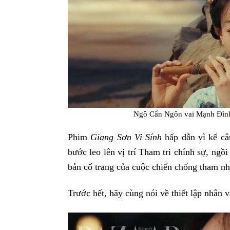
Ngô Cẩn Ngôn vai Mạnh Đình 
Phim
Giang Sơn Vi Sính
hấp dẫn vì kể c
bước leo lên vị trí Tham tri chính sự, ng
bản cổ trang của cuộc chiến chống tham nh
Trước hết, hãy cùng nói về thiết lập nhân 