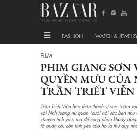
Toggle
FASHION
WATCH & JEWELR
navigation
FILM
PHIM GIANG SƠN V
QUYỀN MƯU CỦA 
TRẦN TRIẾT VIỄN
Trần Triết Viễn hóa thân thành vị vua "nằm v
với hình tượng nữ quan "cười nói sắc bén nh
chuyện tình yêu, mà để cùng nhau khuấy động
là quân cờ, còn tình yêu của họ là thứ duy nh