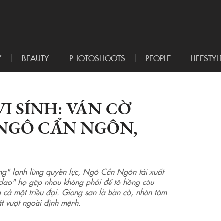
Y
BEAUTY
PHOTOSHOOTS
PEOPLE
LIFESTYL
I SÍNH: VÁN CỜ
NGÔ CẨN NGÔN,
ùng" lạnh lùng quyền lực, Ngô Cẩn Ngôn tái xuất
ư dao" họ gặp nhau không phải để tô hồng câu
 cả một triều đại. Giang sơn là bàn cờ, nhân tâm
ất vượt ngoài định mệnh.