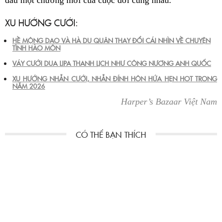
XU HƯỚNG CƯỚI:
HỀ MỘNG DAO VÀ HÀ DU QUÂN THAY ĐỔI CÁI NHÌN VỀ CHUYỆN
TÌNH HÀO MÔN
VÁY CƯỚI DUA LIPA THANH LỊCH NHƯ CÔNG NƯƠNG ANH QUỐC
XU HƯỚNG NHẪN CƯỚI, NHẪN ĐÍNH HÔN HỨA HẸN HOT TRONG
NĂM 2026
Harper’s Bazaar Việt Nam