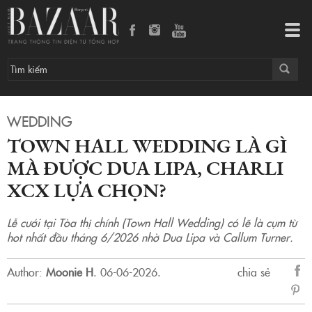
Town Hall Wedding là gì mà được Dua Lipa, Charli XCX lựa chọn?
Tog
navi
WEDDING
TOWN HALL WEDDING LÀ GÌ
MÀ ĐƯỢC DUA LIPA, CHARLI
XCX LỰA CHỌN?
Lễ cưới tại Tòa thị chính (Town Hall Wedding) có lẽ là cụm từ
hot nhất đầu tháng 6/2026 nhờ Dua Lipa và Callum Turner.
Author:
Moonie H
.
06-06-2026.
chia sẻ
sẻ
Fac