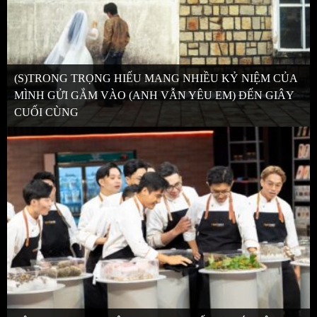
(S)TRONG TRỌNG HIẾU MANG NHIỀU KỶ NIỆM CỦA
MÌNH GỬI GẮM VÀO (ANH VẪN YÊU EM) ĐẾN GIÂY
CUỐI CÙNG