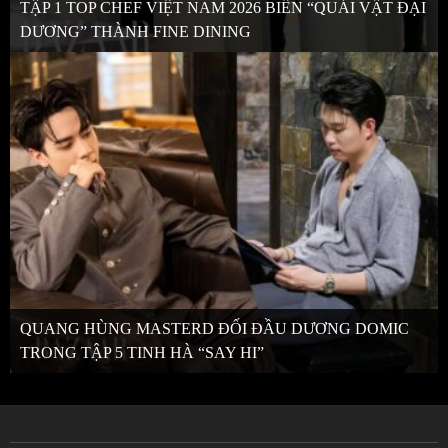
TẬP 1 TOP CHEF VIỆT NAM 2026 BIẾN “QUÁI VẬT ĐẠI
DƯƠNG” THÀNH FINE DINING
QUANG HÙNG MASTERD ĐỐI ĐẦU DƯƠNG DOMIC
TRONG TẬP 5 TINH HÀ “SAY HI”