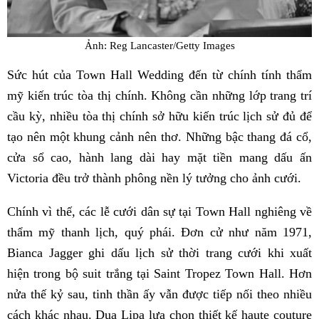
Ảnh: Reg Lancaster/Getty Images
Sức hút của Town Hall Wedding đến từ chính tính thẩm
mỹ kiến trúc tòa thị chính. Không cần những lớp trang trí
cầu kỳ, nhiều tòa thị chính sở hữu kiến trúc lịch sử đủ để
tạo nên một khung cảnh nên thơ. Những bậc thang đá cổ,
cửa sổ cao, hành lang dài hay mặt tiền mang dấu ấn
Victoria đều trở thành phông nền lý tưởng cho ảnh cưới.
Chính vì thế, các lễ cưới dân sự tại Town Hall nghiêng về
thẩm mỹ thanh lịch, quý phái. Đơn cử như năm 1971,
Bianca Jagger ghi dấu lịch sử thời trang cưới khi xuất
hiện trong bộ suit trắng tại Saint Tropez Town Hall. Hơn
nửa thế kỷ sau, tinh thần ấy vẫn được tiếp nối theo nhiều
cách khác nhau. Dua Lipa lựa chọn thiết kế haute couture