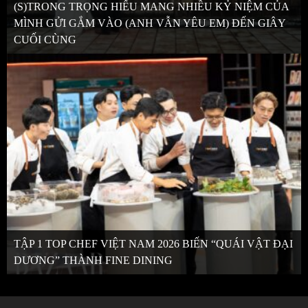
(S)TRONG TRỌNG HIẾU MANG NHIỀU KỶ NIỆM CỦA
MÌNH GỬI GẮM VÀO (ANH VẪN YÊU EM) ĐẾN GIÂY
CUỐI CÙNG
TẬP 1 TOP CHEF VIỆT NAM 2026 BIẾN “QUÁI VẬT ĐẠI
DƯƠNG” THÀNH FINE DINING