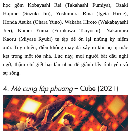
học gồm Kobayashi Rei (Takahashi Fumiya), Ozaki
Hajime (Suzuki Jin), Yoshimura Rina (Igeta Hiroe),
Honda Asuka (Ohara Yuno), Wakaba Hiroto (Wakabayashi
Jiei), Kamei Yuma (Furukawa Tsuyoshi), Nakamura
Kaoru (Miyase Ryubi) tụ tập để ôn lại những kỷ niệm
xưa. Tuy nhiên, điều không may đã xảy ra khi họ bị mắc
kẹt trong một tòa nhà. Lúc này, mọi người bắt đầu nghi
ngờ, thậm chí giết hại lẫn nhau để giành lấy tình yêu và
sự sống.
4.
Mê cung lập phương
– Cube (2021)