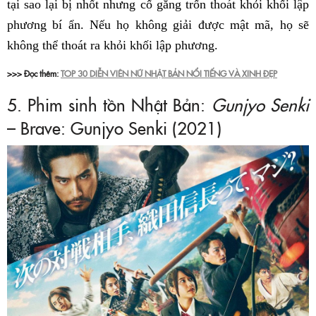
tại sao lại bị nhốt nhưng cố gắng trốn thoát khỏi khối lập
phương bí ẩn. Nếu họ không giải được mật mã, họ sẽ
không thể thoát ra khỏi khối lập phương.
>>> Đọc thêm:
TOP 30 DIỄN VIÊN NỮ NHẬT BẢN NỔI TIẾNG VÀ XINH ĐẸP
5. Phim sinh tồn Nhật Bản:
Gunjyo Senki
– Brave: Gunjyo Senki (2021)