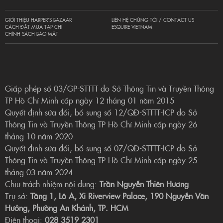
GIỚI THIỆU HARPER’S BAZAAR
LIÊN HỆ CHÚNG TÔI / CONTACT US
CÁCH ĐẶT MUA TẠP CHÍ
ESQUIRE VIETNAM
CHÍNH SÁCH BẢO MẬT
Giấp phép số 03/GP-STTTT do Sở Thông Tin và Truyền Thông
TP Hồ Chí Minh cấp ngày 12 tháng 01 năm 2015
Quyết định sửa đổi, bổ sung số 12/QĐ-STTTT-ICP do Sở
Thông Tin và Truyền Thông TP Hồ Chí Minh cấp ngày 26
tháng 10 năm 2020
Quyết định sửa đổi, bổ sung số 07/QĐ-STTTT-ICP do Sở
Thông Tin và Truyền Thông TP Hồ Chí Minh cấp ngày 25
tháng 03 năm 2024
Chịu trách nhiệm nội dung:
Trần Nguyễn Thiên Hương
Trụ sở:
Tầng 1, Lô A, Xi Riverview Palace, 190 Nguyễn Văn
Hưởng, Phường An Khánh, TP. HCM
Điện thoại:
028 3519 2301