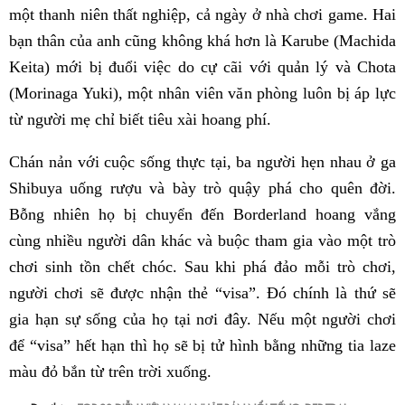
một thanh niên thất nghiệp, cả ngày ở nhà chơi game. Hai
bạn thân của anh cũng không khá hơn là Karube (Machida
Keita) mới bị đuổi việc do cự cãi với quản lý và Chota
(Morinaga Yuki), một nhân viên văn phòng luôn bị áp lực
từ người mẹ chỉ biết tiêu xài hoang phí.
Chán nản với cuộc sống thực tại, ba người hẹn nhau ở ga
Shibuya uống rượu và bày trò quậy phá cho quên đời.
Bỗng nhiên họ bị chuyển đến Borderland hoang vắng
cùng nhiều người dân khác và buộc tham gia vào một trò
chơi sinh tồn chết chóc. Sau khi phá đảo mỗi trò chơi,
người chơi sẽ được nhận thẻ “visa”. Đó chính là thứ sẽ
gia hạn sự sống của họ tại nơi đây. Nếu một người chơi
để “visa” hết hạn thì họ sẽ bị tử hình bằng những tia laze
màu đỏ bắn từ trên trời xuống.