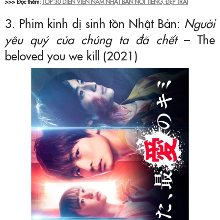
>>> Đọc thêm:
TOP 30 DIỄN VIÊN NAM NHẬT BẢN NỔI TIẾNG, ĐẸP TRAI
3. Phim kinh dị sinh tồn Nhật Bản:
Người
yêu quý của chúng ta đã chết
– The
beloved you we kill (2021)