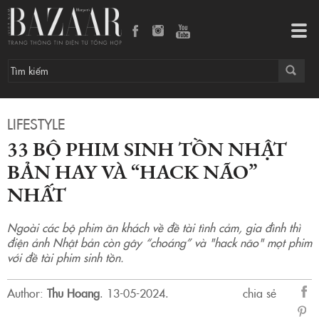
33 bộ phim sinh tồn Nhật Bản hay và “hack não” nhất
Tog
navi
LIFESTYLE
33 BỘ PHIM SINH TỒN NHẬT
BẢN HAY VÀ “HACK NÃO”
NHẤT
Ngoài các bộ phim ăn khách về đề tài tình cảm, gia đình thì
điện ảnh Nhật bản còn gây “choáng” và "hack não" mọt phim
với đề tài phim sinh tồn.
Author:
Thu Hoang
.
13-05-2024.
chia sẻ
sẻ