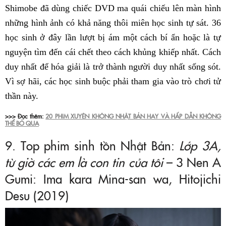
Shimobe đã dùng chiếc DVD ma quái chiếu lên màn hình
những hình ảnh có khả năng thôi miên học sinh tự sát. 36
học sinh ở đây lần lượt bị ám một cách bí ẩn hoặc là tự
nguyện tìm đến cái chết theo cách khủng khiếp nhất. Cách
duy nhất để hóa giải là trở thành người duy nhất sống sót.
Vì sợ hãi, các học sinh buộc phải tham gia vào trò chơi tử
thần này.
>>> Đọc thêm:
20 PHIM XUYÊN KHÔNG NHẬT BẢN HAY VÀ HẤP DẪN KHÔNG
THỂ BỎ QUA
9. Top phim sinh tồn Nhật Bản:
Lớp 3A,
từ giờ các em là con tin của tôi
– 3 Nen A
Gumi: Ima kara Mina-san wa, Hitojichi
Desu (2019)