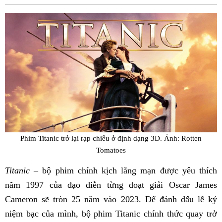
Fac
Phim Titanic trở lại rạp chiếu ở định dạng 3D. Ảnh: Rotten
Tomatoes
Titanic
– bộ phim chính kịch lãng mạn được yêu thích
năm 1997 của đạo diễn từng đoạt giải Oscar James
Cameron sẽ tròn 25 năm vào 2023. Để đánh dấu lễ kỷ
niệm bạc của mình, bộ phim Titanic chính thức quay trở