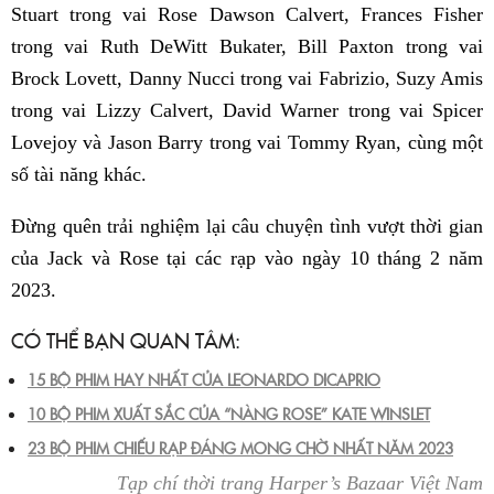
Stuart trong vai Rose Dawson Calvert, Frances Fisher
trong vai Ruth DeWitt Bukater, Bill Paxton trong vai
Brock Lovett, Danny Nucci trong vai Fabrizio, Suzy Amis
trong vai Lizzy Calvert, David Warner trong vai Spicer
Lovejoy và Jason Barry trong vai Tommy Ryan, cùng một
số tài năng khác.
Đừng quên trải nghiệm lại câu chuyện tình vượt thời gian
của Jack và Rose tại các rạp vào ngày 10 tháng 2 năm
2023.
CÓ THỂ BẠN QUAN TÂM:
15 BỘ PHIM HAY NHẤT CỦA LEONARDO DICAPRIO
10 BỘ PHIM XUẤT SẮC CỦA “NÀNG ROSE” KATE WINSLET
23 BỘ PHIM CHIẾU RẠP ĐÁNG MONG CHỜ NHẤT NĂM 2023
Tạp chí thời trang Harper’s Bazaar Việt Nam