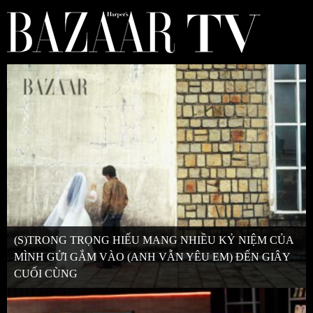
(S)TRONG TRỌNG HIẾU MANG NHIỀU KỶ NIỆM CỦA
MÌNH GỬI GẮM VÀO (ANH VẪN YÊU EM) ĐẾN GIÂY
CUỐI CÙNG