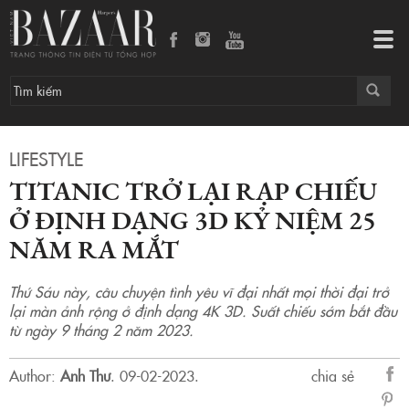
Titanic trở lại rạp chiếu ở định dạng 3D kỷ niệm 25 năm ra mắt
Tog
navi
LIFESTYLE
TITANIC TRỞ LẠI RẠP CHIẾU
Ở ĐỊNH DẠNG 3D KỶ NIỆM 25
NĂM RA MẮT
Thứ Sáu này, câu chuyện tình yêu vĩ đại nhất mọi thời đại trở
lại màn ảnh rộng ở định dạng 4K 3D. Suất chiếu sớm bắt đầu
từ ngày 9 tháng 2 năm 2023.
Author:
Anh Thư
.
09-02-2023.
chia sẻ
sẻ