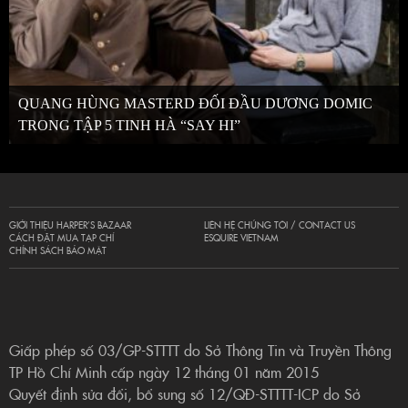
QUANG HÙNG MASTERD ĐỐI ĐẦU DƯƠNG DOMIC
TRONG TẬP 5 TINH HÀ “SAY HI”
GIỚI THIỆU HARPER’S BAZAAR
LIÊN HỆ CHÚNG TÔI / CONTACT US
CÁCH ĐẶT MUA TẠP CHÍ
ESQUIRE VIETNAM
CHÍNH SÁCH BẢO MẬT
Giấp phép số 03/GP-STTTT do Sở Thông Tin và Truyền Thông
TP Hồ Chí Minh cấp ngày 12 tháng 01 năm 2015
Quyết định sửa đổi, bổ sung số 12/QĐ-STTTT-ICP do Sở