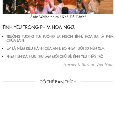
Ảnh: Weibo phim “Khó Dỗ Dành”
TÌNH YÊU TRONG PHIM HOA NGỮ:
TRƯỜNG TƯƠNG TƯ: TƯỞNG LÀ NGÔN TÌNH, HÓA RA LÀ PHIM
CHỮA LÀNH
EM LÀ NIỀM KIÊU HÃNH CỦA ANH: BỘ PHIM TUỔI 30 NÊN XEM
PHIM TIÊN ĐÀI HỮU THỤ LÀM MỚI CHỦ ĐỀ TÌNH YÊU THẦY TRÒ
Harper’s Bazaar Việt Nam