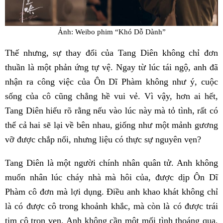
Ảnh: Weibo phim “Khó Dỗ Dành”
Thế nhưng, sự thay đổi của Tang Diên không chỉ đơn
thuần là một phản ứng tự vệ. Ngay từ lúc tái ngộ, anh đã
nhận ra công việc của Ôn Dĩ Phàm không như ý, cuộc
sống của cô cũng chẳng hề vui vẻ. Vì vậy, hơn ai hết,
Tang Diên hiểu rõ rằng nếu vào lúc này mà tỏ tình, rất có
thể cả hai sẽ lại về bên nhau, giống như một mảnh gương
vỡ được chắp nối, nhưng liệu có thực sự nguyên vẹn?
Tang Diên là một người chính nhân quân tử. Anh không
muốn nhân lúc cháy nhà mà hôi của, được dịp Ôn Dĩ
Phàm cô đơn mà lợi dụng. Điều anh khao khát không chỉ
là có được cô trong khoảnh khắc, mà còn là có được trái
tim cô trọn vẹn. Anh không cần một mối tình thoáng qua,