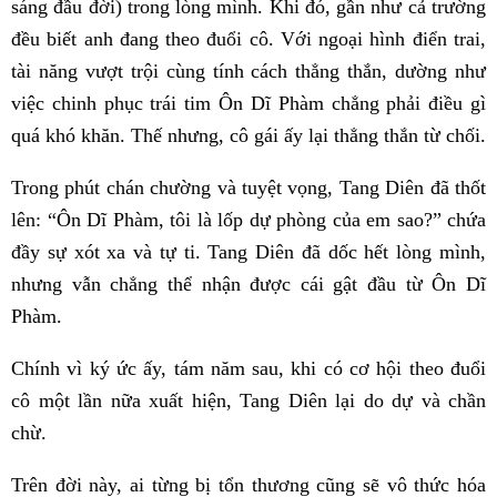
sáng đầu đời) trong lòng mình. Khi đó, gần như cả trường
đều biết anh đang theo đuổi cô. Với ngoại hình điển trai,
tài năng vượt trội cùng tính cách thẳng thắn, dường như
việc chinh phục trái tim Ôn Dĩ Phàm chẳng phải điều gì
quá khó khăn. Thế nhưng, cô gái ấy lại thẳng thắn từ chối.
Trong phút chán chường và tuyệt vọng, Tang Diên đã thốt
lên: “Ôn Dĩ Phàm, tôi là lốp dự phòng của em sao?” chứa
đầy sự xót xa và tự ti. Tang Diên đã dốc hết lòng mình,
nhưng vẫn chẳng thể nhận được cái gật đầu từ Ôn Dĩ
Phàm.
Chính vì ký ức ấy, tám năm sau, khi có cơ hội theo đuổi
cô một lần nữa xuất hiện, Tang Diên lại do dự và chần
chừ.
Trên đời này, ai từng bị tổn thương cũng sẽ vô thức hóa