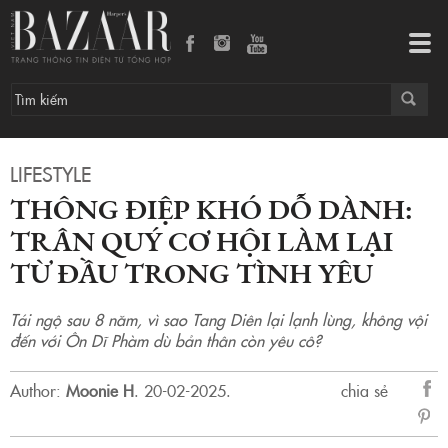
Thông điệp Khó Dỗ Dành: Trân quý cơ hội làm lại từ đầu trong tình yêu
Tog
navi
LIFESTYLE
THÔNG ĐIỆP KHÓ DỖ DÀNH:
TRÂN QUÝ CƠ HỘI LÀM LẠI
TỪ ĐẦU TRONG TÌNH YÊU
Tái ngộ sau 8 năm, vì sao Tang Diên lại lạnh lùng, không vội
đến với Ôn Dĩ Phàm dù bản thân còn yêu cô?
Author:
Moonie H
.
20-02-2025.
chia sẻ
sẻ
Fac