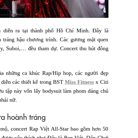
a diễn ra tại thành phố Hồ Chí Minh. Đây là
h tráng hậu chương trình. Các gương mặt quen
y, Suboi,… đều tham dự. Concert thu hút đông
của những ca khúc Rap/Hip hop, các người đẹp
 diễn các thiết kế trong BST
Miss Fitness
x Citi
ưu tập
này vốn lấy bodysuit làm phom dáng chủ
phái nữ.
 ra hoành tráng
mộ, concert Rap Việt All-Star bao gồm hơn 50
ng được yêu thích như
Đây là Rap Việt, Dân Chơi