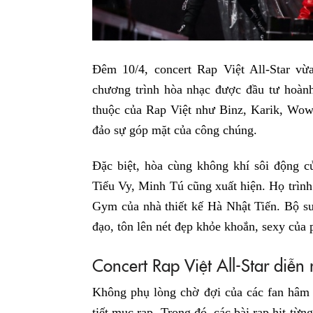
Đêm 10/4, concert Rap Việt All-Star vừ
chương trình hòa nhạc được đầu tư hoàn
thuộc của Rap Việt như Binz, Karik, Wow
đảo sự góp mặt của công chúng.
Đặc biệt, hòa cùng không khí sôi động 
Tiểu Vy, Minh Tú cũng xuất hiện. Họ trình
Gym
của nhà thiết kế Hà Nhật Tiến. Bộ s
đạo, tôn lên nét đẹp khỏe khoắn, sexy của 
Concert Rap Việt All-Star diễn
Không phụ lòng chờ đợi của các fan hâm 
tiết mục rap. Trong đó, các bài rap hit từ