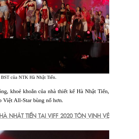
k BST của NTK Hà Nhật Tiến.
bỏng, khoẻ khoắn của nhà thiết kế Hà Nhật Tiến,
 Việt All-Star bùng nổ hơn.
 HÀ NHẬT TIẾN TẠI VIFF 2020 TÔN VINH VẺ