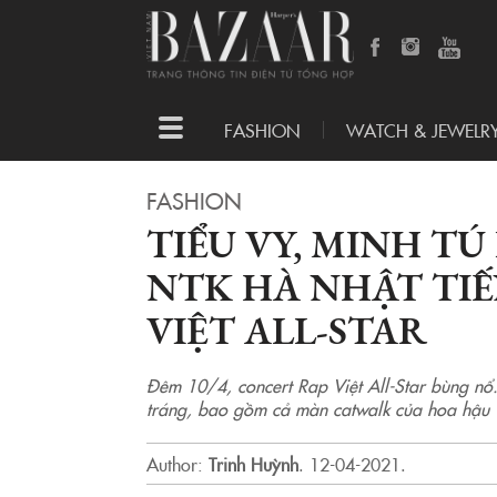
Toggle
FASHION
WATCH & JEWELR
navigation
FASHION
TIỂU VY, MINH TÚ
NTK HÀ NHẬT TIẾ
VIỆT ALL-STAR
Đêm 10/4, concert Rap Việt All-Star bùng nổ
tráng, bao gồm cả màn catwalk của hoa hậu T
Author:
Trinh Huỳnh
.
12-04-2021.