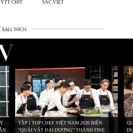
YTT CHIT
SẮC VIỆT
KỶ
TẬP 1 TOP CHEF VIỆT NAM 2026 BIẾN
QU
VẪN
“QUÁI VẬT ĐẠI DƯƠNG” THÀNH FINE
DƯ