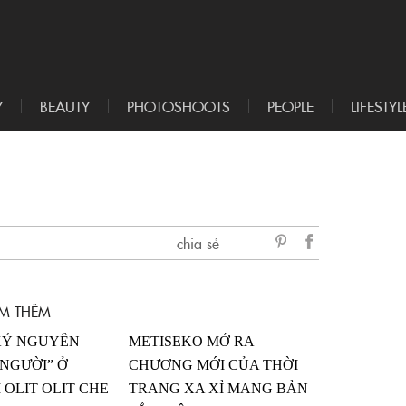
Y
BEAUTY
PHOTOSHOOTS
PEOPLE
LIFESTYL
chia sẻ
sẻ
Facebook
M THÊM
KỶ NGUYÊN
METISEKO MỞ RA
NGƯỜI” Ở
CHƯƠNG MỚI CỦA THỜI
 OLIT OLIT CHE
TRANG XA XỈ MANG BẢN