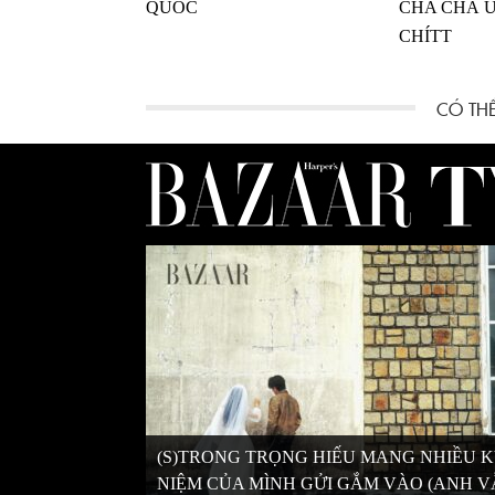
QUỐC
CHA CHÀ U
CHÍTT
(S)TRONG TRỌNG HIẾU MANG NHIỀU 
NIỆM CỦA MÌNH GỬI GẮM VÀO (ANH 