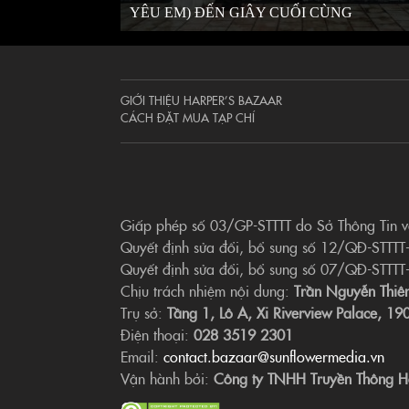
YÊU EM) ĐẾN GIÂY CUỐI CÙNG
GIỚI THIỆU HARPER’S BAZAAR
CÁCH ĐẶT MUA TẠP CHÍ
Giấp phép số 03/GP-STTTT do Sở Thông Tin 
Quyết định sửa đổi, bổ sung số 12/QĐ-STTTT
Quyết định sửa đổi, bổ sung số 07/QĐ-STTTT
Chịu trách nhiệm nội dung:
Trần Nguyễn Thiê
Trụ sở:
Tầng 1, Lô A, Xi Riverview Palace, 
Điện thoại:
028 3519 2301
Email:
contact.bazaar@sunflowermedia.vn
Vận hành bởi:
Công ty TNHH Truyền Thông H