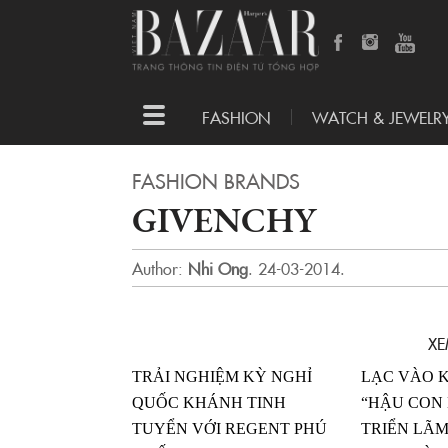
Toggle
FASHION
WATCH & JEWELR
navigation
FASHION BRANDS
GIVENCHY
Author:
Nhi Ong
.
24-03-2014.
XE
TRẢI NGHIỆM KỲ NGHỈ
LẠC VÀO 
QUỐC KHÁNH TINH
“HẬU CON 
TUYỂN VỚI REGENT PHÚ
TRIỂN LÃM