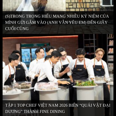
(S)TRONG TRỌNG HIẾU MANG NHIỀU KỶ NIỆM CỦA
MÌNH GỬI GẮM VÀO (ANH VẪN YÊU EM) ĐẾN GIÂY
CUỐI CÙNG
TẬP 1 TOP CHEF VIỆT NAM 2026 BIẾN “QUÁI VẬT ĐẠI
DƯƠNG” THÀNH FINE DINING