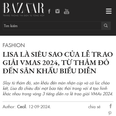
Lisa là siêu sao của lễ trao giải VMAs 2024, từ thảm đỏ đến sân khấu biểu diễn
Tog
navi
FASHION
LISA LÀ SIÊU SAO CỦA LỄ TRAO
GIẢI VMAS 2024, TỪ THẢM ĐỎ
ĐẾN SÂN KHẤU BIỂU DIỄN
Slay từ thảm đỏ, sân khấu đến màn nhận cúp và cả lúc chào
kết, Lisa đã chiêu đãi một bữa tiệc thời trang với 4 tạo hình
khác nhau trong vòng 3 tiếng diễn ra lễ trao giải VMAs 2024.
Author:
Cecil
.
12-09-2024.
chia sẻ
sẻ