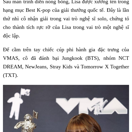
Sau màn trình diễn nóng bỏng, Lisa được xướng tên trong
hạng mục Best K-pop của giải thưởng quốc tế. Đây là lần
thứ nhì cô nhận giải trong vai trò nghệ sĩ solo, chứng tỏ
cho thành tích rực rỡ của Lisa trong vai trò một nghệ sĩ
độc lập.
Để cầm trên tay chiếc cúp phi hành gia đặc trưng của
VMAS, cô đã đánh bại Jungkook (BTS), nhóm NCT
DREAM, NewJeans, Stray Kids và Tomorrow X Together
(TXT).