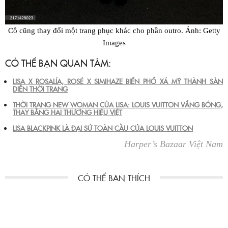
Cô cũng thay đổi một trang phục khác cho phần outro. Ảnh: Getty
Images
CÓ THỂ BẠN QUAN TÂM:
LISA X ROSALÍA, ROSÉ X SIMIHAZE BIẾN PHỐ XÁ MỸ THÀNH SÀN
DIỄN THỜI TRANG
THỜI TRANG NEW WOMAN CỦA LISA: LOUIS VUITTON VẮNG BÓNG,
THAY BẰNG HAI THƯƠNG HIỆU VIỆT
LISA BLACKPINK LÀ ĐẠI SỨ TOÀN CẦU CỦA LOUIS VUITTON
Harper’s Bazaar Việt Nam