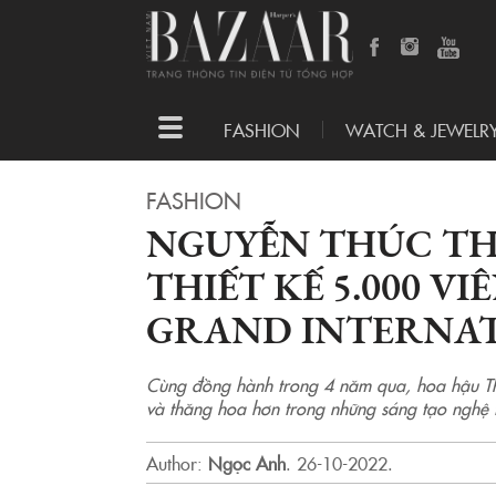
Toggle
FASHION
WATCH & JEWELR
navigation
FASHION
NGUYỄN THÚC TH
THIẾT KẾ 5.000 VI
GRAND INTERNA
Cùng đồng hành trong 4 năm qua, hoa hậu T
và thăng hoa hơn trong những sáng tạo nghệ 
Author:
Ngọc Anh
.
26-10-2022.