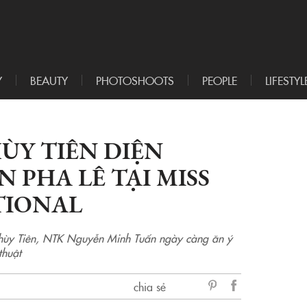
Y
BEAUTY
PHOTOSHOOTS
PEOPLE
LIFESTYL
ÙY TIÊN DIỆN
ÊN PHA LÊ TẠI MISS
TIONAL
hùy Tiên, NTK Nguyễn Minh Tuấn ngày càng ăn ý
thuật
chia sẻ
sẻ