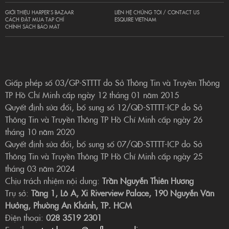
GIỚI THIỆU HARPER’S BAZAAR
LIÊN HỆ CHÚNG TÔI / CONTACT US
CÁCH ĐẶT MUA TẠP CHÍ
ESQUIRE VIETNAM
CHÍNH SÁCH BẢO MẬT
Giấp phép số 03/GP-STTTT do Sở Thông Tin và Truyền Thông
TP Hồ Chí Minh cấp ngày 12 tháng 01 năm 2015
Quyết định sửa đổi, bổ sung số 12/QĐ-STTTT-ICP do Sở
Thông Tin và Truyền Thông TP Hồ Chí Minh cấp ngày 26
tháng 10 năm 2020
Quyết định sửa đổi, bổ sung số 07/QĐ-STTTT-ICP do Sở
Thông Tin và Truyền Thông TP Hồ Chí Minh cấp ngày 25
tháng 03 năm 2024
Chịu trách nhiệm nội dung:
Trần Nguyễn Thiên Hương
Trụ sở:
Tầng 1, Lô A, Xi Riverview Palace, 190 Nguyễn Văn
Hưởng, Phường An Khánh, TP. HCM
Điện thoại:
028 3519 2301