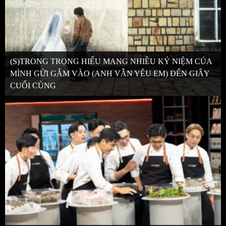
(S)TRONG TRỌNG HIẾU MANG NHIỀU KỶ NIỆM CỦA
MÌNH GỬI GẮM VÀO (ANH VẪN YÊU EM) ĐẾN GIÂY
CUỐI CÙNG