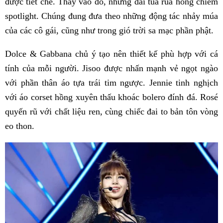
được tiết chế. Thay vào đó, những dải tua rua hồng chiếm
spotlight. Chúng đung đưa theo những động tác nhảy múa
của các cô gái, cũng như trong gió trời sa mạc phần phật.
Dolce & Gabbana chủ ý tạo nên thiết kế phù hợp với cá
tính của mỗi người. Jisoo được nhấn mạnh vẻ ngọt ngào
với phần thân áo tựa trái tim ngược. Jennie tinh nghịch
với áo corset hồng xuyên thấu khoác bolero đính đá. Rosé
quyến rũ với chất liệu ren, cùng chiếc đai to bản tôn vòng
eo thon.