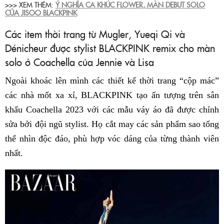
>>> XEM THÊM:
Ý NGHĨA CA KHÚC FLOWER, MÀN DEBUT SOLO
CỦA JISOO BLACKPINK
Các item thời trang từ Mugler, Yueqi Qi và
Dénicheur được stylist BLACKPINK remix cho màn
solo ở Coachella của Jennie và Lisa
Ngoài khoác lên mình các thiết kế thời trang “cộp mác”
các nhà mốt xa xỉ, BLACKPINK tạo ấn tượng trên sân
khấu Coachella 2023 với các mẫu váy áo đã được chỉnh
sửa bởi đội ngũ stylist. Họ cắt may các sản phẩm sao tổng
thể nhìn độc đáo, phù hợp vóc dáng của từng thành viên
nhất.