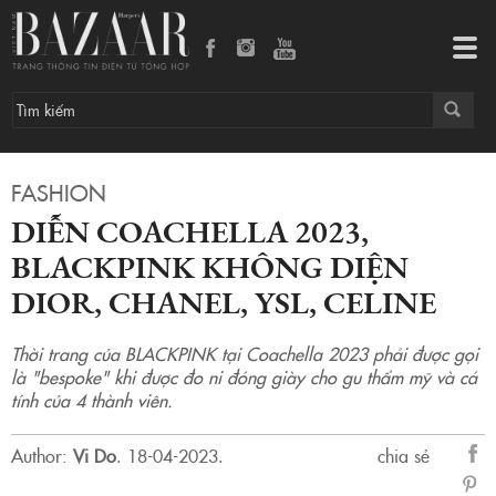
Diễn Coachella 2023, BLACKPINK không diện Dior, Chanel, YSL, Celine
Tog
navi
FASHION
DIỄN COACHELLA 2023,
BLACKPINK KHÔNG DIỆN
DIOR, CHANEL, YSL, CELINE
Thời trang của BLACKPINK tại Coachella 2023 phải được gọi
là "bespoke" khi được đo ni đóng giày cho gu thẩm mỹ và cá
tính của 4 thành viên.
Author:
Vi Do
.
18-04-2023.
chia sẻ
sẻ