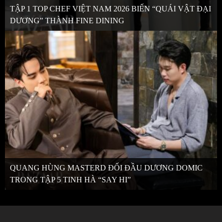
TẬP 1 TOP CHEF VIỆT NAM 2026 BIẾN “QUÁI VẬT ĐẠI
DƯƠNG” THÀNH FINE DINING
QUANG HÙNG MASTERD ĐỐI ĐẦU DƯƠNG DOMIC
TRONG TẬP 5 TINH HÀ “SAY HI”