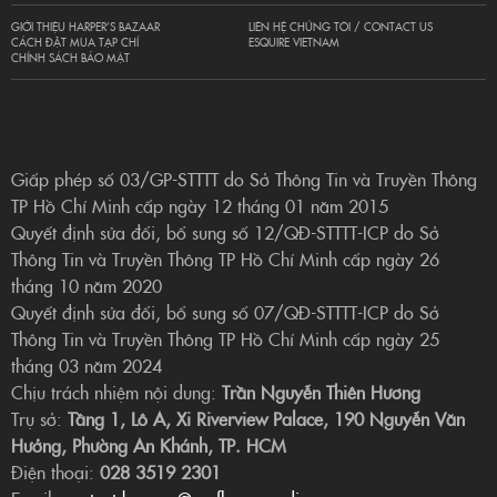
GIỚI THIỆU HARPER’S BAZAAR
LIÊN HỆ CHÚNG TÔI / CONTACT US
CÁCH ĐẶT MUA TẠP CHÍ
ESQUIRE VIETNAM
CHÍNH SÁCH BẢO MẬT
Giấp phép số 03/GP-STTTT do Sở Thông Tin và Truyền Thông
TP Hồ Chí Minh cấp ngày 12 tháng 01 năm 2015
Quyết định sửa đổi, bổ sung số 12/QĐ-STTTT-ICP do Sở
Thông Tin và Truyền Thông TP Hồ Chí Minh cấp ngày 26
tháng 10 năm 2020
Quyết định sửa đổi, bổ sung số 07/QĐ-STTTT-ICP do Sở
Thông Tin và Truyền Thông TP Hồ Chí Minh cấp ngày 25
tháng 03 năm 2024
Chịu trách nhiệm nội dung:
Trần Nguyễn Thiên Hương
Trụ sở:
Tầng 1, Lô A, Xi Riverview Palace, 190 Nguyễn Văn
Hưởng, Phường An Khánh, TP. HCM
Điện thoại:
028 3519 2301