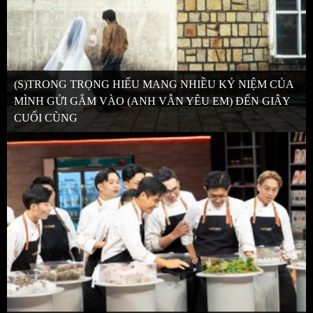
(S)TRONG TRỌNG HIẾU MANG NHIỀU KỶ NIỆM CỦA
MÌNH GỬI GẮM VÀO (ANH VẪN YÊU EM) ĐẾN GIÂY
CUỐI CÙNG