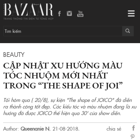
Cập nhật xu hướng màu tóc nhuộm mới nhất trong “The shape of JOI”
Tog
navi
BEAUTY
CẬP NHẬT XU HƯỚNG MÀU
TÓC NHUỘM MỚI NHẤT
TRONG “THE SHAPE OF JOI”
Tối hôm qua ( 20/8), sự kiện "The shape of JOICO" đã diễn
ra thành công tốt đẹp. Các kiểu tóc và màu nhuộm đang là xu
hướng đã được JOICO thể hiện qua 30' của show diễn.
Author:
Queenanie N
.
21-08-2018.
chia sẻ
sẻ