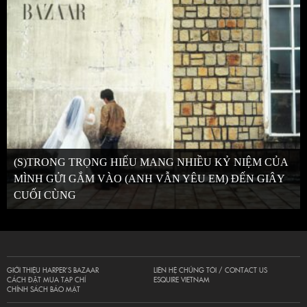
(S)TRONG TRỌNG HIẾU MANG NHIỀU KỶ NIỆM CỦA
MÌNH GỬI GẮM VÀO (ANH VẪN YÊU EM) ĐẾN GIÂY
CUỐI CÙNG
GIỚI THIỆU HARPER’S BAZAAR
LIÊN HỆ CHÚNG TÔI / CONTACT US
CÁCH ĐẶT MUA TẠP CHÍ
ESQUIRE VIETNAM
CHÍNH SÁCH BẢO MẬT