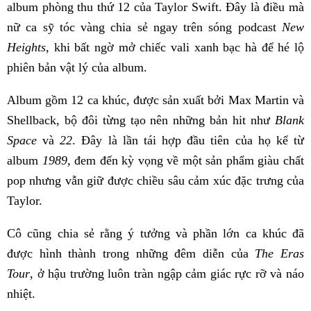
album phòng thu thứ 12 của Taylor Swift. Đây là điều mà
nữ ca sỹ tóc vàng chia sẻ ngay trên sóng podcast
New
Heights
, khi bất ngờ mở chiếc vali xanh bạc hà để hé lộ
phiên bản vật lý của album.
Album gồm 12 ca khúc, được sản xuất bởi Max Martin và
Shellback, bộ đôi từng tạo nên những bản hit như
Blank
Space
và
22
. Đây là lần tái hợp đầu tiên của họ kể từ
album
1989
, đem đến kỳ vọng về một sản phẩm giàu chất
pop nhưng vẫn giữ được chiều sâu cảm xúc đặc trưng của
Taylor.
Cô cũng chia sẻ rằng ý tưởng và phần lớn ca khúc đã
được hình thành trong những đêm diễn của
The Eras
Tour
, ở hậu trường luôn tràn ngập cảm giác rực rỡ và náo
nhiệt.