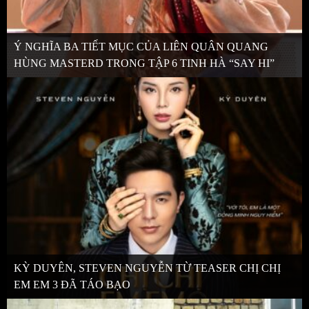
Ý NGHĨA BA TIẾT MỤC CỦA LIÊN QUÂN QUANG
HÙNG MASTERD TRONG TẬP 6 TINH HÀ “SAY HI”
KỲ DUYÊN, STEVEN NGUYỄN TỪ TEASER CHỊ CHỊ
EM EM 3 ĐÃ TÁO BẠO