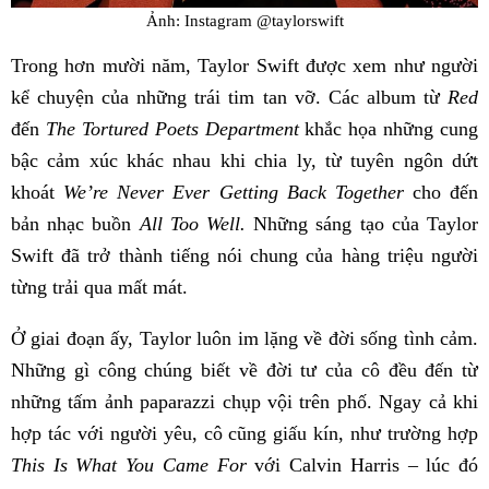
Ảnh: Instagram @taylorswift
Trong hơn mười năm, Taylor Swift được xem như người
kể chuyện của những trái tim tan vỡ. Các album từ
Red
đến
The Tortured Poets Department
khắc họa những cung
bậc cảm xúc khác nhau khi chia ly, từ tuyên ngôn dứt
khoát
We’re Never Ever Getting Back Together
cho đến
bản nhạc buồn
All Too Well.
Những sáng tạo của Taylor
Swift đã trở thành tiếng nói chung của hàng triệu người
từng trải qua mất mát.
Ở giai đoạn ấy, Taylor luôn im lặng về đời sống tình cảm.
Những gì công chúng biết về đời tư của cô đều đến từ
những tấm ảnh paparazzi chụp vội trên phố. Ngay cả khi
hợp tác với người yêu, cô cũng giấu kín, như trường hợp
This Is What You Came For
với Calvin Harris – lúc đó