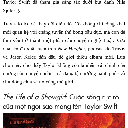
Taylor Swift đã tham gia sáng tác dưới bút danh Nils
Sjöberg.
Travis Kelce đã thay đổi điều đó. Cô không chỉ công khai
mối quan hệ với chàng tuyển thủ bóng bầu dục, mà còn để
tình yêu trở thành một phần câu chuyện nghệ thuật. Vừa
qua, cô đã xuất hiện trên
New Heights
, podcast do Travis
và Jason Kelce dẫn dắt, để giới thiệu album mới. Lựa
chọn này cho thấy Taylor không còn là nhân vật chính của
những câu chuyện buồn, mà đang tận hưởng hạnh phúc và
chủ động chia sẻ nó cùng thế giới.
The Life of a Showgirl
: Cuộc sống rực rỡ
của một ngôi sao mang tên Taylor Swift