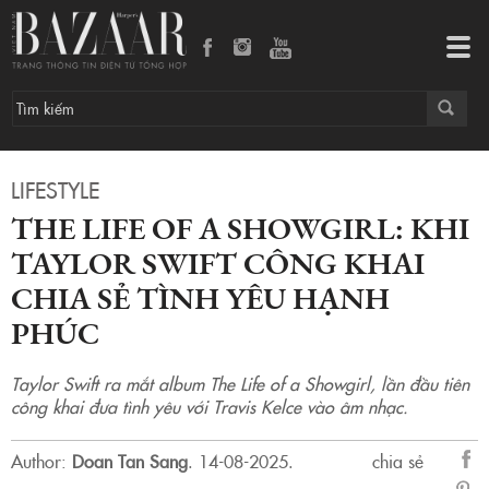
The Life of a Showgirl: Khi Taylor Swift công khai chia sẻ tình yêu hạnh phúc
Tog
navi
LIFESTYLE
THE LIFE OF A SHOWGIRL: KHI
TAYLOR SWIFT CÔNG KHAI
CHIA SẺ TÌNH YÊU HẠNH
PHÚC
Taylor Swift ra mắt album The Life of a Showgirl, lần đầu tiên
công khai đưa tình yêu với Travis Kelce vào âm nhạc.
Author:
Doan Tan Sang
.
14-08-2025.
chia sẻ