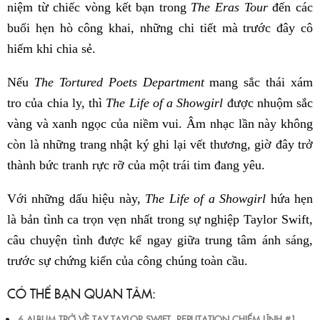
niệm từ chiếc vòng kết bạn trong
The Eras Tour
đến các
buổi hẹn hò công khai, những chi tiết mà trước đây cô
hiếm khi chia sẻ.
Nếu
The Tortured Poets Department
mang sắc thái xám
tro của chia ly, thì
The Life of a Showgirl
được nhuộm sắc
vàng và xanh ngọc của niềm vui. Âm nhạc lần này không
còn là những trang nhật ký ghi lại vết thương, giờ đây trở
thành bức tranh rực rỡ của một trái tim đang yêu.
Với những dấu hiệu này,
The Life of a Showgirl
hứa hẹn
là bản tình ca trọn vẹn nhất trong sự nghiệp Taylor Swift,
câu chuyện tình được kể ngay giữa trung tâm ánh sáng,
trước sự chứng kiến của công chúng toàn cầu.
CÓ THỂ BẠN QUAN TÂM:
6 ALBUM TRỞ VỀ TAY TAYLOR SWIFT, REPUTATION CHIẾM LĨNH #1