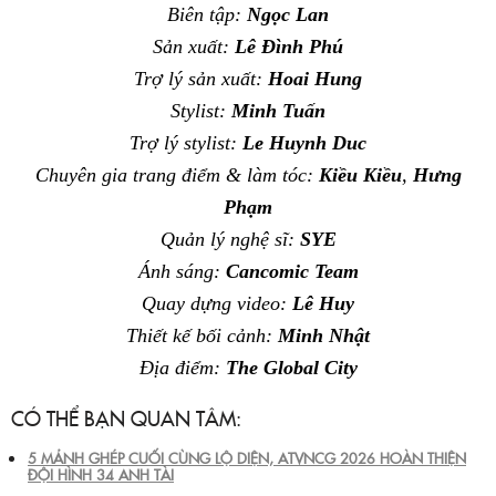
Biên tập:
Ngọc Lan
Sản xuất:
Lê Đình Phú
Trợ lý sản xuất:
Hoai Hung
Stylist:
Minh Tuấn
Trợ lý stylist:
Le Huynh Duc
Chuyên gia trang điểm & làm tóc:
Kiều Kiều
,
Hưng
Phạm
Quản lý nghệ sĩ:
SYE
Ánh sáng:
Cancomic Team
Quay dựng video:
Lê Huy
Thiết kế bối cảnh:
Minh Nhật
Địa điểm:
The Global City
CÓ THỂ BẠN QUAN TÂM:
5 MẢNH GHÉP CUỐI CÙNG LỘ DIỆN, ATVNCG 2026 HOÀN THIỆN
ĐỘI HÌNH 34 ANH TÀI