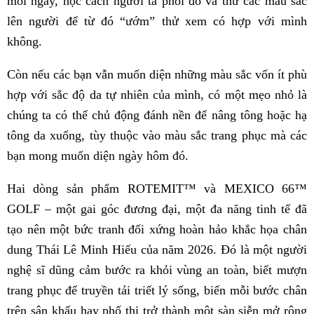
mỗi ngày, học cách người ta phối đồ và thử các màu sắc
lên người để từ đó “ướm” thử xem có hợp với mình
không.
Còn nếu các bạn vẫn muốn diện những màu sắc vốn ít phù
hợp với sắc độ da tự nhiên của mình, có một mẹo nhỏ là
chúng ta có thể chủ động đánh nền để nâng tông hoặc hạ
tông da xuống, tùy thuộc vào màu sắc trang phục mà các
bạn mong muốn diện ngày hôm đó.
Hai dòng sản phẩm ROTEMIT™ và MEXICO 66™
GOLF – một gai góc đương đại, một đa năng tinh tế đã
tạo nên một bức tranh đối xứng hoàn hảo khắc họa chân
dung Thái Lê Minh Hiếu của năm 2026. Đó là một người
nghệ sĩ dũng cảm bước ra khỏi vùng an toàn, biết mượn
trang phục để truyền tải triết lý sống, biến mỗi bước chân
trên sân khấu hay phố thị trở thành một sàn siễn mở rộng