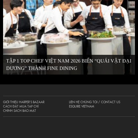
TẬP 1 TOP CHEF VIỆT NAM 2026 BIẾN “QUÁI VẬT ĐẠI
DƯƠNG” THÀNH FINE DINING
GIỚI THIỆU HARPER’S BAZAAR
LIÊN HỆ CHÚNG TÔI / CONTACT US
CÁCH ĐẶT MUA TẠP CHÍ
ESQUIRE VIETNAM
CHÍNH SÁCH BẢO MẬT