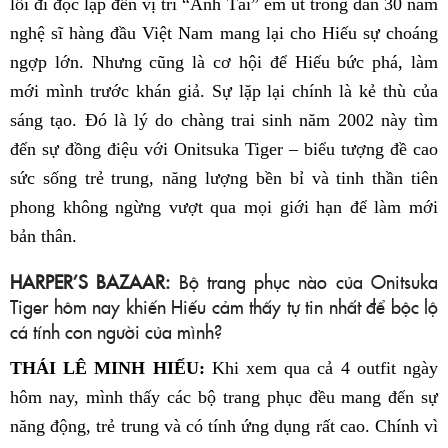
lối đi độc lập đến vị trí “Anh Tài” em út trong dàn 30 nam
nghệ sĩ hàng đầu Việt Nam mang lại cho Hiếu sự choáng
ngợp lớn. Nhưng cũng là cơ hội để Hiếu bức phá, làm
mới mình trước khán giả. Sự lặp lại chính là kẻ thù của
sáng tạo. Đó là lý do chàng trai sinh năm 2002 này tìm
đến sự đồng điệu với Onitsuka Tiger – biểu tượng đề cao
sức sống trẻ trung, năng lượng bền bỉ và tinh thần tiên
phong không ngừng vượt qua mọi giới hạn để làm mới
bản thân.
HARPER’S BAZAAR:
Bộ trang phục nào của Onitsuka
Tiger hôm nay khiến Hiếu cảm thấy tự tin nhất để bộc lộ
cá tính con người của mình?
THÁI LÊ MINH HIẾU:
Khi xem qua cả 4 outfit ngày
hôm nay, mình thấy các bộ trang phục đều mang đến sự
năng động, trẻ trung và có tính ứng dụng rất cao. Chính vì