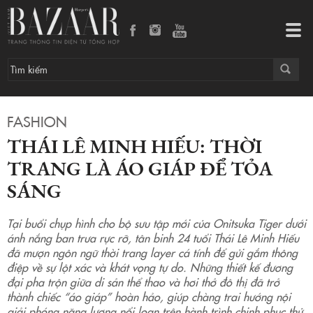
Thái Lê Minh Hiếu: Thời trang là áo giáp để tỏa sáng
Tog
navi
FASHION
THÁI LÊ MINH HIẾU: THỜI
TRANG LÀ ÁO GIÁP ĐỂ TỎA
SÁNG
Tại buổi chụp hình cho bộ sưu tập mới của Onitsuka Tiger dưới
ánh nắng ban trưa rực rỡ, tân binh 24 tuổi Thái Lê Minh Hiếu
đã mượn ngôn ngữ thời trang layer cá tính để gửi gắm thông
điệp về sự lột xác và khát vọng tự do. Những thiết kế đương
đại pha trộn giữa di sản thể thao và hơi thở đô thị đã trở
thành chiếc “áo giáp” hoàn hảo, giúp chàng trai hướng nội
giải phóng năng lượng nổi loạn trên hành trình chinh phục thử