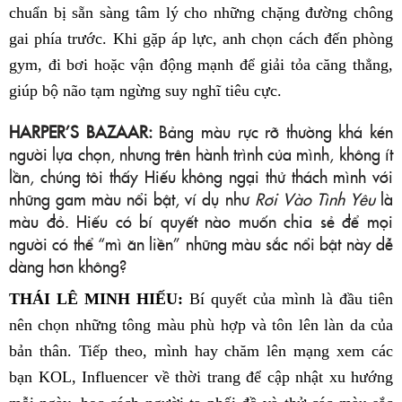
chuẩn bị sẵn sàng tâm lý cho những chặng đường chông
gai phía trước. Khi gặp áp lực, anh chọn cách đến phòng
gym, đi bơi hoặc vận động mạnh để giải tỏa căng thẳng,
giúp bộ não tạm ngừng suy nghĩ tiêu cực.
HARPER’S BAZAAR:
Bảng màu rực rỡ thường khá kén
người lựa chọn, nhưng trên hành trình của mình, không ít
lần, chúng tôi thấy Hiếu không ngại thử thách mình với
những gam màu nổi bật, ví dụ như
Rơi Vào Tình Yêu
là
màu đỏ. Hiếu có bí quyết nào muốn chia sẻ để mọi
người có thể “mì ăn liền” những màu sắc nổi bật này dễ
dàng hơn không?
THÁI LÊ MINH HIẾU:
Bí quyết của mình là đầu tiên
nên chọn những tông màu phù hợp và tôn lên làn da của
bản thân. Tiếp theo, mình hay chăm lên mạng xem các
bạn KOL, Influencer về thời trang để cập nhật xu hướng