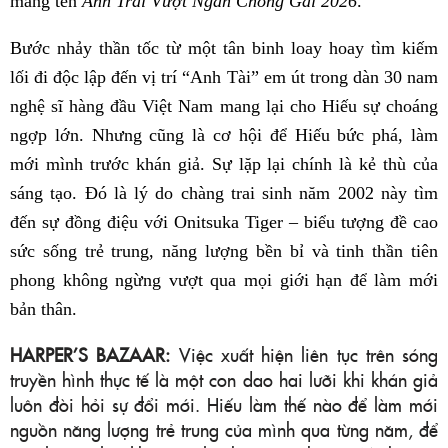
mang tên
Anh Trai Vượt Ngàn Chông Gai 2026
.
Bước nhảy thần tốc từ một tân binh loay hoay tìm kiếm
lối đi độc lập đến vị trí “Anh Tài” em út trong dàn 30 nam
nghệ sĩ hàng đầu Việt Nam mang lại cho Hiếu sự choáng
ngợp lớn. Nhưng cũng là cơ hội để Hiếu bức phá, làm
mới mình trước khán giả. Sự lặp lại chính là kẻ thù của
sáng tạo. Đó là lý do chàng trai sinh năm 2002 này tìm
đến sự đồng điệu với Onitsuka Tiger – biểu tượng đề cao
sức sống trẻ trung, năng lượng bền bỉ và tinh thần tiên
phong không ngừng vượt qua mọi giới hạn để làm mới
bản thân.
HARPER’S BAZAAR:
Việc xuất hiện liên tục trên sóng
truyền hình thực tế là một con dao hai lưỡi khi khán giả
luôn đòi hỏi sự đổi mới. Hiếu làm thế nào để làm mới
nguồn năng lượng trẻ trung của mình qua từng năm, để