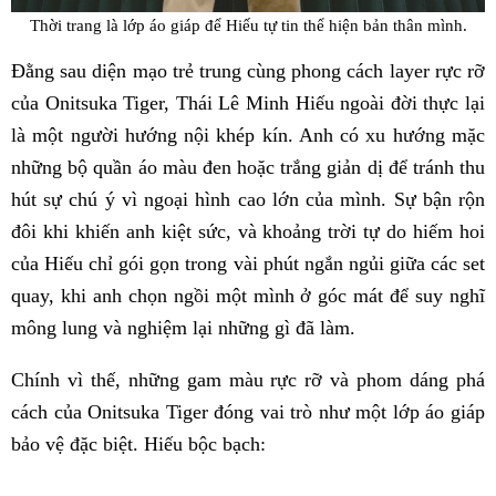
Thời trang là lớp áo giáp để Hiếu tự tin thể hiện bản thân mình.
Đằng sau diện mạo trẻ trung cùng phong cách layer rực rỡ
của Onitsuka Tiger, Thái Lê Minh Hiếu ngoài đời thực lại
là một người hướng nội khép kín. Anh có xu hướng mặc
những bộ quần áo màu đen hoặc trắng giản dị để tránh thu
hút sự chú ý vì ngoại hình cao lớn của mình. Sự bận rộn
đôi khi khiến anh kiệt sức, và khoảng trời tự do hiếm hoi
của Hiếu chỉ gói gọn trong vài phút ngắn ngủi giữa các set
quay, khi anh chọn ngồi một mình ở góc mát để suy nghĩ
mông lung và nghiệm lại những gì đã làm.
Chính vì thế, những gam màu rực rỡ và phom dáng phá
cách của Onitsuka Tiger đóng vai trò như một lớp áo giáp
bảo vệ đặc biệt. Hiếu bộc bạch: