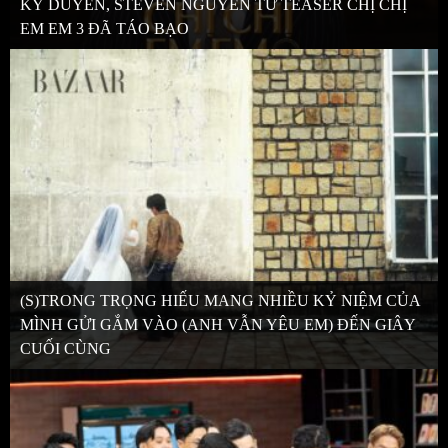
KỲ DUYÊN, STEVEN NGUYỄN TỪ TEASER CHỊ CHỊ
EM EM 3 ĐÃ TÁO BẠO
(S)TRONG TRỌNG HIẾU MANG NHIỀU KỶ NIỆM CỦA
MÌNH GỬI GẮM VÀO (ANH VẪN YÊU EM) ĐẾN GIÂY
CUỐI CÙNG