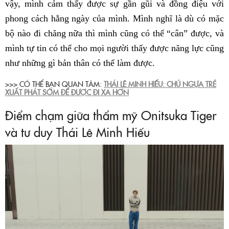
vậy, mình cảm thấy được sự gần gũi và đồng điệu với
phong cách hằng ngày của mình. Mình nghĩ là dù có mặc
bộ nào đi chăng nữa thì mình cũng có thể “cân” được, và
mình tự tin có thể cho mọi người thấy được năng lực cũng
như những gì bản thân có thể làm được.
>>> CÓ THỂ BẠN QUAN TÂM:
THÁI LÊ MINH HIẾU: CHÚ NGỰA TRẺ
XUẤT PHÁT SỚM ĐỂ ĐƯỢC ĐI XA HƠN
Điểm chạm giữa thẩm mỹ Onitsuka Tiger
và tư duy Thái Lê Minh Hiếu