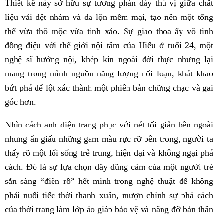
Thiết kế này sở hữu sự tương phản đầy thú vị giữa chất
liệu vải dệt nhám và da lộn mềm mại, tạo nên một tổng
thể vừa thô mộc vừa tinh xảo. Sự giao thoa ấy vô tình
đồng điệu với thế giới nội tâm của Hiếu ở tuổi 24, một
nghệ sĩ hướng nội, khép kín ngoài đời thực nhưng lại
mang trong mình nguồn năng lượng nổi loạn, khát khao
bứt phá để lột xác thành một phiên bản chững chạc và gai
góc hơn.
Nhìn cách anh diện trang phục với nét tối giản bên ngoài
nhưng ẩn giấu những gam màu rực rỡ bên trong, người ta
thấy rõ một lối sống trẻ trung, hiện đại và không ngại phá
cách. Đó là sự lựa chọn đầy dũng cảm của một người trẻ
sẵn sàng “điên rồ” hết mình trong nghệ thuật để không
phải nuối tiếc thời thanh xuân, mượn chính sự phá cách
của thời trang làm lớp áo giáp bảo vệ và nâng đỡ bản thân