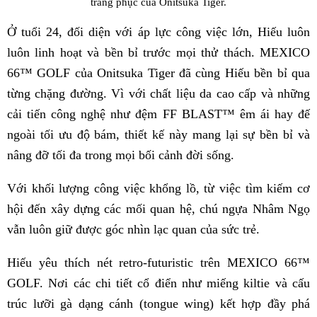
trang phục của Onitsuka Tiger.
Ở tuổi 24, đối diện với áp lực công việc lớn, Hiếu luôn
luôn linh hoạt và bền bỉ trước mọi thử thách. MEXICO
66™ GOLF của Onitsuka Tiger đã cùng Hiếu bền bỉ qua
từng chặng đường. Vì với chất liệu da cao cấp và những
cải tiến công nghệ như đệm FF BLAST™ êm ái hay đế
ngoài tối ưu độ bám, thiết kế này mang lại sự bền bỉ và
nâng đỡ tối đa trong mọi bối cảnh đời sống.
Với khối lượng công việc khổng lồ, từ việc tìm kiếm cơ
hội đến xây dựng các mối quan hệ, chú ngựa Nhâm Ngọ
vẫn luôn giữ được góc nhìn lạc quan của sức trẻ.
Hiếu yêu thích nét retro-futuristic trên MEXICO 66™
GOLF. Nơi các chi tiết cổ điển như miếng kiltie và cấu
trúc lưỡi gà dạng cánh (tongue wing) kết hợp đầy phá