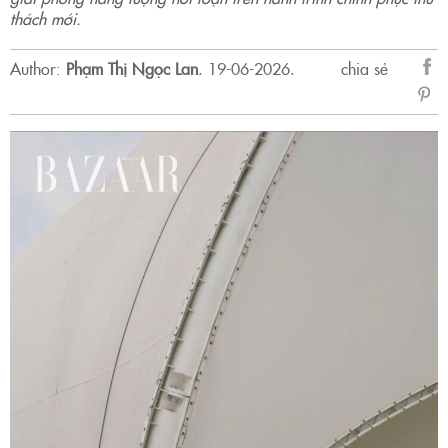
thách mới.
Author:
Phạm Thị Ngọc Lan
.
19-06-2026.
chia sẻ
sẻ
Fac