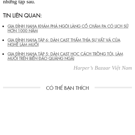
những tập sau.
TIN LIÊN QUAN:
GIA ĐÌNH HAHA KHÁM PHÁ NGÔI LÀNG CỔ CHĂM PA CÓ LỊCH SỬ
HƠN 1000 NĂM
GIA ĐÌNH HAHA TẬP 6: DÀN CAST THẤM THÍA SỰ VẤT VẢ CỦA
NGHỀ LÀM MUỐI
GIA ĐÌNH HAHA TẬP 5: DÀN CAST HỌC CÁCH TRỒNG TỎI, LÀM
MUỐI TRÊN BIỂN ĐẢO QUẢNG NGÃI
Harper’s Bazaar Việt Nam