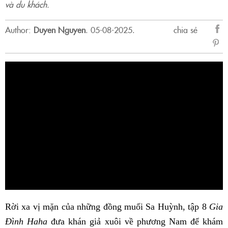
và du khách.
Author:
Duyen Nguyen
.
05-08-2025.
chia sẻ
sẻ
Fac
Rời xa vị mặn của những đồng muối Sa Huỳnh, tập 8
Gia
Đình Haha
đưa khán giả xuôi về phương Nam để khám