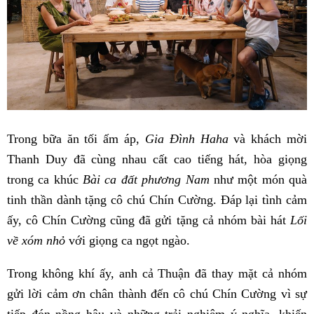
Trong bữa ăn tối ấm áp,
Gia Đình Haha
và khách mời
Thanh Duy đã cùng nhau cất cao tiếng hát, hòa giọng
trong ca khúc
Bài ca đất phương Nam
như một món quà
tinh thần dành tặng cô chú Chín Cường. Đáp lại tình cảm
ấy, cô Chín Cường cũng đã gửi tặng cả nhóm bài hát
Lối
về xóm nhỏ
với giọng ca ngọt ngào.
Trong không khí ấy, anh cả Thuận đã thay mặt cả nhóm
gửi lời cảm ơn chân thành đến cô chú Chín Cường vì sự
tiếp đón nồng hậu và những trải nghiệm ý nghĩa, khiến