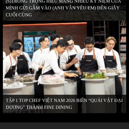
(S)TRONG TRỌNG HIẾU MANG NHIỀU KỶ NIỆM CỦA
MÌNH GỬI GẮM VÀO (ANH VẪN YÊU EM) ĐẾN GIÂY
CUỐI CÙNG
TẬP 1 TOP CHEF VIỆT NAM 2026 BIẾN “QUÁI VẬT ĐẠI
DƯƠNG” THÀNH FINE DINING