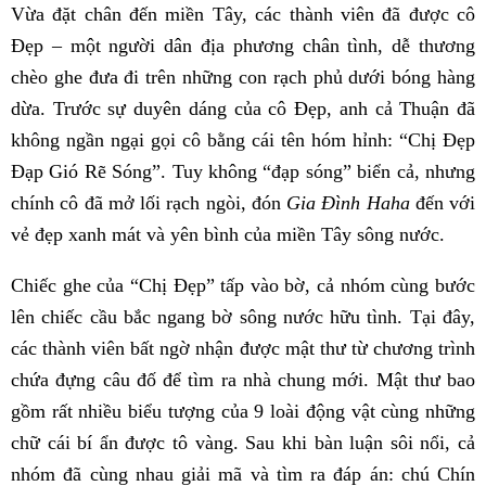
Vừa đặt chân đến miền Tây, các thành viên đã được cô
Đẹp – một người dân địa phương chân tình, dễ thương
chèo ghe đưa đi trên những con rạch phủ dưới bóng hàng
dừa. Trước sự duyên dáng của cô Đẹp, anh cả Thuận đã
không ngần ngại gọi cô bằng cái tên hóm hỉnh: “Chị Đẹp
Đạp Gió Rẽ Sóng”. Tuy không “đạp sóng” biển cả, nhưng
chính cô đã mở lối rạch ngòi, đón
Gia Đình Haha
đến với
vẻ đẹp xanh mát và yên bình của miền Tây sông nước.
Chiếc ghe của “Chị Đẹp” tấp vào bờ, cả nhóm cùng bước
lên chiếc cầu bắc ngang bờ sông nước hữu tình. Tại đây,
các thành viên bất ngờ nhận được mật thư từ chương trình
chứa đựng câu đố để tìm ra nhà chung mới. Mật thư bao
gồm rất nhiều biểu tượng của 9 loài động vật cùng những
chữ cái bí ẩn được tô vàng. Sau khi bàn luận sôi nổi, cả
nhóm đã cùng nhau giải mã và tìm ra đáp án: chú Chín