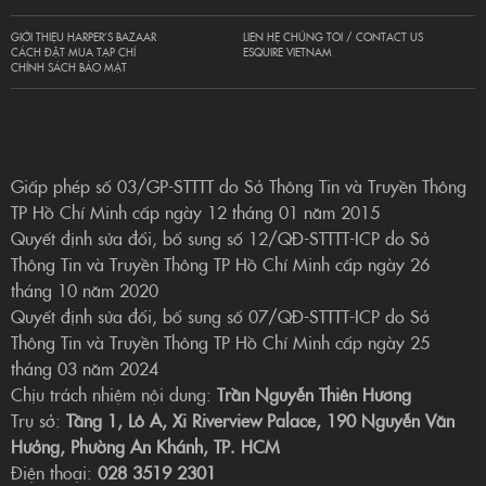
GIỚI THIỆU HARPER’S BAZAAR
LIÊN HỆ CHÚNG TÔI / CONTACT US
CÁCH ĐẶT MUA TẠP CHÍ
ESQUIRE VIETNAM
CHÍNH SÁCH BẢO MẬT
Giấp phép số 03/GP-STTTT do Sở Thông Tin và Truyền Thông
TP Hồ Chí Minh cấp ngày 12 tháng 01 năm 2015
Quyết định sửa đổi, bổ sung số 12/QĐ-STTTT-ICP do Sở
Thông Tin và Truyền Thông TP Hồ Chí Minh cấp ngày 26
tháng 10 năm 2020
Quyết định sửa đổi, bổ sung số 07/QĐ-STTTT-ICP do Sở
Thông Tin và Truyền Thông TP Hồ Chí Minh cấp ngày 25
tháng 03 năm 2024
Chịu trách nhiệm nội dung:
Trần Nguyễn Thiên Hương
Trụ sở:
Tầng 1, Lô A, Xi Riverview Palace, 190 Nguyễn Văn
Hưởng, Phường An Khánh, TP. HCM
Điện thoại:
028 3519 2301