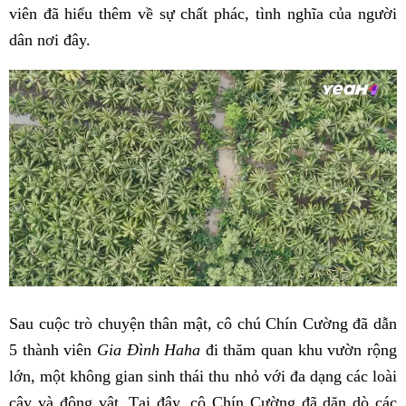
viên đã hiểu thêm về sự chất phác, tình nghĩa của người
dân nơi đây.
Sau cuộc trò chuyện thân mật, cô chú Chín Cường đã dẫn
5 thành viên
Gia Đình Haha
đi thăm quan khu vườn rộng
lớn, một không gian sinh thái thu nhỏ với đa dạng các loài
cây và động vật. Tại đây, cô Chín Cường đã dặn dò các