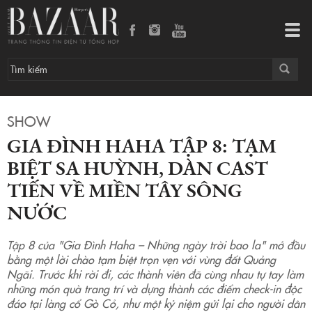
Gia đình Haha Tập 8: Tạm biệt Sa Huỳnh, dàn cast tiến về miền Tây sông nước
Tog
navi
SHOW
GIA ĐÌNH HAHA TẬP 8: TẠM
BIỆT SA HUỲNH, DÀN CAST
TIẾN VỀ MIỀN TÂY SÔNG
NƯỚC
Tập 8 của "Gia Đình Haha – Những ngày trời bao la" mở đầu
bằng một lời chào tạm biệt trọn vẹn với vùng đất Quảng
Ngãi. Trước khi rời đi, các thành viên đã cùng nhau tự tay làm
những món quà trang trí và dựng thành các điểm check-in độc
đáo tại làng cổ Gò Cỏ, như một kỷ niệm gửi lại cho người dân