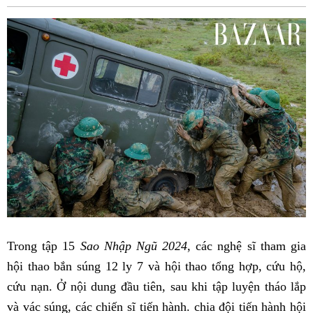
Fac
Trong tập 15
Sao Nhập Ngũ 2024
, các nghệ sĩ tham gia
hội thao bắn súng 12 ly 7 và hội thao tổng hợp, cứu hộ,
cứu nạn. Ở nội dung đầu tiên, sau khi tập luyện tháo lắp
và vác súng, các chiến sĩ tiến hành. chia đội tiến hành hội