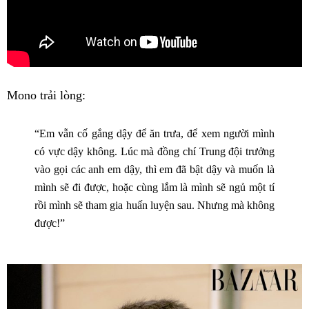
Mono trải lòng:
“Em vẫn cố gắng dậy để ăn trưa, để xem người mình
có vực dậy không. Lúc mà đồng chí Trung đội trưởng
vào gọi các anh em dậy, thì em đã bật dậy và muốn là
mình sẽ đi được, hoặc cùng lắm là mình sẽ ngủ một tí
rồi mình sẽ tham gia huấn luyện sau. Nhưng mà không
được!”