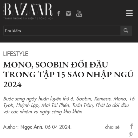
Mono, Soobin đối đầu trong tập 15 Sao Nhập Ngũ 2024
Tog
navi
LIFESTYLE
MONO, SOOBIN ĐỐI ĐẦU
TRONG TẬP 15 SAO NHẬP NGŨ
2024
Bước sang ngày huấn luyện thứ 6, Soobin, Xemesis, Mono, 16
Typh, Huỳnh Lập, Mai Tài Phến, Tuấn Trần, Phát La đối đầu
với các nhiệm vụ ngày càng khó khăn
Author:
Ngọc Anh
.
06-04-2024.
chia sẻ
sẻ