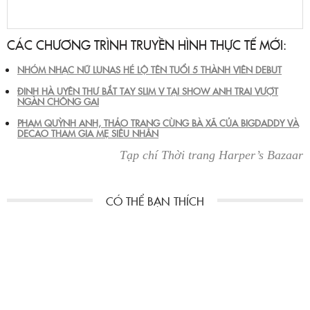
CÁC CHƯƠNG TRÌNH TRUYỀN HÌNH THỰC TẾ MỚI:
NHÓM NHẠC NỮ LUNAS HÉ LỘ TÊN TUỔI 5 THÀNH VIÊN DEBUT
ĐINH HÀ UYÊN THƯ BẮT TAY SLIM V TẠI SHOW ANH TRAI VƯỢT
NGÀN CHÔNG GAI
PHẠM QUỲNH ANH, THẢO TRANG CÙNG BÀ XÃ CỦA BIGDADDY VÀ
DECAO THAM GIA MẸ SIÊU NHÂN
Tạp chí Thời trang Harper’s Bazaar