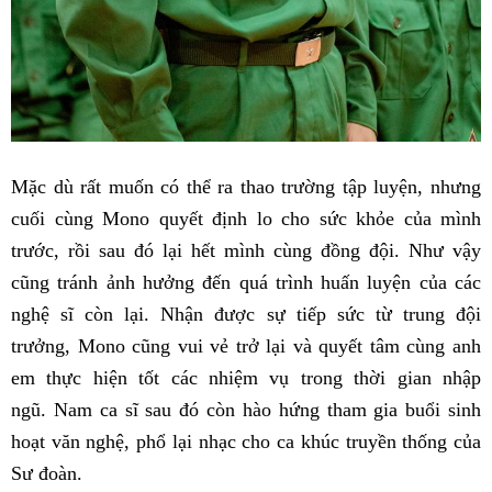
Mặc dù rất muốn có thể ra thao trường tập luyện, nhưng
cuối cùng Mono quyết định lo cho sức khỏe của mình
trước, rồi sau đó lại hết mình cùng đồng đội. Như vậy
cũng tránh ảnh hưởng đến quá trình huấn luyện của các
nghệ sĩ còn lại. Nhận được sự tiếp sức từ trung đội
trưởng, Mono cũng vui vẻ trở lại và quyết tâm cùng anh
em thực hiện tốt các nhiệm vụ trong thời gian nhập
ngũ. Nam ca sĩ sau đó còn hào hứng tham gia buổi sinh
hoạt văn nghệ, phổ lại nhạc cho ca khúc truyền thống của
Sư đoàn.