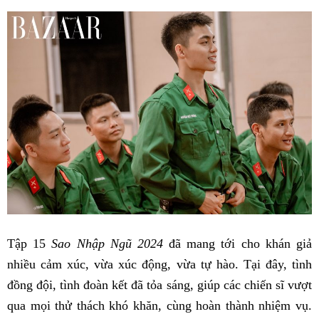
Tập 15
Sao Nhập Ngũ 2024
đã mang tới cho khán giả
nhiều cảm xúc, vừa xúc động, vừa tự hào. Tại đây, tình
đồng đội, tình đoàn kết đã tỏa sáng, giúp các chiến sĩ vượt
qua mọi thử thách khó khăn, cùng hoàn thành nhiệm vụ.