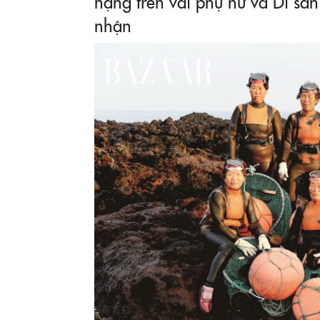
nặng trên vai phụ nữ và Di s
nhận