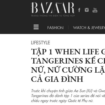
Toggle
FASHION
WATCH & JEWELR
navigation
LIFESTYLE
TẬP 1 WHEN LIFE 
TANGERINES KỂ 
NỮ, NỮ CƯỜNG LẶ
CẢ GIA ĐÌNH
Trước khi chuyện tình giữa Ae Sun (IU) và Gw
Tangerines đã dành tập 1 của series để nói về
chiếu ngay trước ngày Quốc tế Phụ nữ.