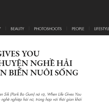
Y
BEAUTY
PHOTOSHOOTS
PEOPLE
LIFESTYL
GIVES YOU
CHUYỆN NGHỀ HẢI
N BIỂN NUÔI SỐNG
an Sik (Park Bo Gum) nở rộ, When Life Gives You
 nghề nghiệp hải nữ, trùng hợp với thời gian khởi