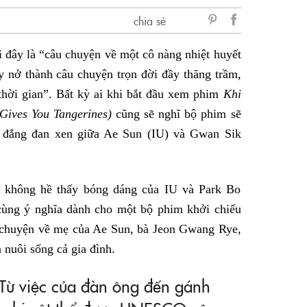
chia sẻ
sẻ
i đây là “câu chuyện về một cô nàng nhiệt huyết
Facebook
ảy nở thành câu chuyện trọn đời đầy thăng trầm,
thời gian”. Bất kỳ ai khi bắt đầu xem phim
Khi
ives You Tangerines)
cũng sẽ nghĩ bộ phim sẽ
 đắng đan xen giữa Ae Sun (IU) và Gwan Sik
n không hề thấy bóng dáng của IU và Park Bo
cùng ý nghĩa dành cho một bộ phim khởi chiếu
 chuyện về mẹ của Ae Sun, bà Jeon Gwang Rye,
nuôi sống cả gia đình.
Từ việc của đàn ông đến gánh