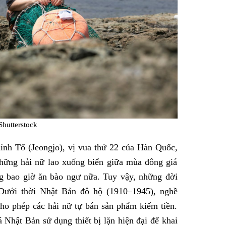
Shutterstock
hính Tổ (Jeongjo), vị vua thứ 22 của Hàn Quốc,
những hải nữ lao xuống biển giữa mùa đông giá
g bao giờ ăn bào ngư nữa. Tuy vậy, những đời
. Dưới thời Nhật Bản đô hộ (1910–1945), nghề
cho phép các hải nữ tự bán sản phẩm kiếm tiền.
 Nhật Bản sử dụng thiết bị lặn hiện đại để khai