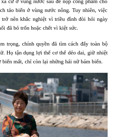
c xà cừ ở vùng nước sâu để nộp cống phẩm cho
ạch tảo biển ở vùng nước nông. Tuy nhiên, việc
trở nên khắc nghiệt vì triều đình đòi hỏi ngày
i đã bỏ trốn hoặc chết vì kiệt sức.
m trọng, chính quyền đã tìm cách đẩy toàn bộ
ữ. Họ tận dụng lợi thế cơ thể dẻo dai, giữ nhiệt
ư biến mất, chỉ còn lại những hải nữ bám biển.