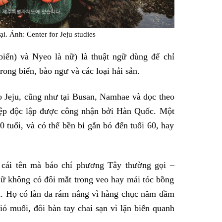
i. Ảnh: Center for Jeju studies
biển) và Nyeo là nữ) là thuật ngữ dùng để chỉ
ong biển, bào ngư và các loại hải sản.
 Jeju, cũng như tại Busan, Namhae và dọc theo
iệp độc lập được công nhận bởi Hàn Quốc. Một
 tuổi, và có thể bền bỉ gắn bó đến tuổi 60, hay
 cái tên mà báo chí phương Tây thường gọi –
ữ không có đôi mắt trong veo hay mái tóc bồng
h. Họ có làn da rám nắng vì hàng chục năm dầm
ó muối, đôi bàn tay chai sạn vì lặn biển quanh