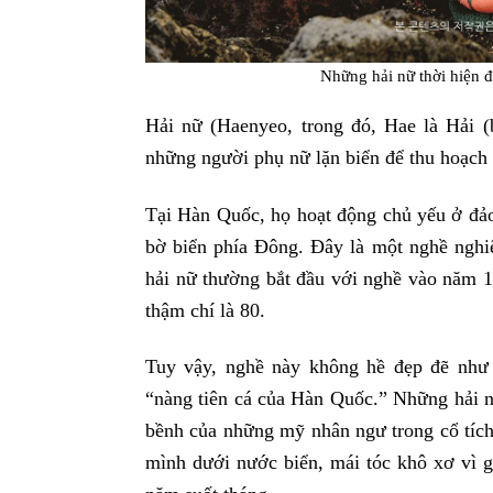
Những hải nữ thời hiện đạ
Hải nữ (Haenyeo, trong đó, Hae là Hải (
những người phụ nữ lặn biển để thu hoạch r
Tại Hàn Quốc, họ hoạt động chủ yếu ở đảo
bờ biển phía Đông. Đây là một nghề ngh
hải nữ thường bắt đầu với nghề vào năm 10
thậm chí là 80.
Tuy vậy, nghề này không hề đẹp đẽ như
“nàng tiên cá của Hàn Quốc.” Những hải n
bềnh của những mỹ nhân ngư trong cổ tíc
mình dưới nước biển, mái tóc khô xơ vì gi