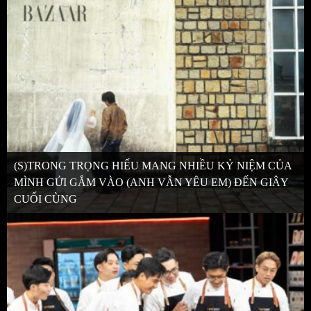
(S)TRONG TRỌNG HIẾU MANG NHIỀU KỶ NIỆM CỦA
MÌNH GỬI GẮM VÀO (ANH VẪN YÊU EM) ĐẾN GIÂY
CUỐI CÙNG