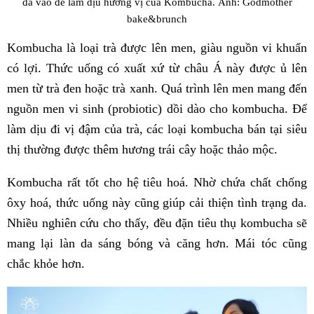
đá vào để làm dịu hương vị của Kombucha. Ảnh: Godmother
bake&brunch
Kombucha là loại trà được lên men, giàu nguồn vi khuẩn
có lợi. Thức uống có xuất xứ từ châu Á này được ủ lên
men từ trà đen hoặc trà xanh. Quá trình lên men mang đến
nguồn men vi sinh (probiotic) dồi dào cho kombucha. Để
làm dịu đi vị đậm của trà, các loại kombucha bán tại siêu
thị thường được thêm hương trái cây hoặc thảo mộc.
Kombucha rất tốt cho hệ tiêu hoá. Nhờ chứa chất chống
ôxy hoá, thức uống này cũng giúp cải thiện tình trạng da.
Nhiều nghiên cứu cho thấy, đều đặn tiêu thụ kombucha sẽ
mang lại làn da sáng bóng và căng hơn. Mái tóc cũng
chắc khỏe hơn.