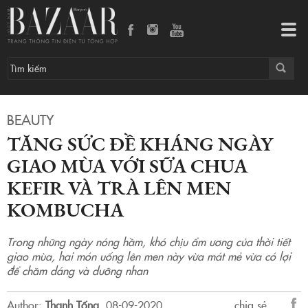
Tăng sức đề kháng ngày giao mùa với sữa chua Kefir và trà lên men Kombucha
Tog
navi
BEAUTY
TĂNG SỨC ĐỀ KHÁNG NGÀY
GIAO MÙA VỚI SỮA CHUA
KEFIR VÀ TRÀ LÊN MEN
KOMBUCHA
Trong những ngày nóng hầm, khó chịu ẩm ương của thời tiết
giao mùa, hai món uống lên men này vừa mát mẻ vừa có lợi
để chăm dáng và dưỡng nhan
Author:
Thanh Tống
.
08-09-2020.
chia sẻ