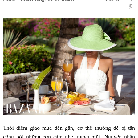
sẻ
Fac
Thời điểm giao mùa đến gần, cơ thể thường dễ bị tấn
công bởi những cơn cảm nhẹ, nghẹt mũi. Nguyên nhân