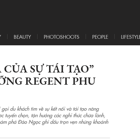
Y
BEAUTY
PHOTOSHOOTS
PEOPLE
LIFESTYL
CỦA SỰ TÁI TẠO”
ƯỠNG REGENT PHU
ọi du khách tìm về sự kết nối và tái tạo năng
c tuyển chọn, tận hưởng các nghi thức chữa lành,
khám phá Đảo Ngọc ghi dấu trọn vẹn những khoảnh