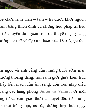
ỏe chữa lành thân – tâm – trí được khơi nguồn
nh bằng thiền định và những liệu pháp trị liệu
, từ chuyến du ngoạn trên du thuyền hạng sang
 dương hé mở vẻ đẹp mê hoặc của Đảo Ngọc đón
lam ngọc và ánh vàng của những buổi sớm mai,
ỡng thoáng đãng, nơi ranh giới giữa kiến trúc
hảy liền mạch của ánh sáng, đón trọn nhịp điệu
 dạng các hạng phòng
Suites và Villas
, nơi mỗi
ng tư và cảm giác thư thái tuyệt đối: từ những
bãi cát trắng mịn, nơi đại dương hiện hữu ngay