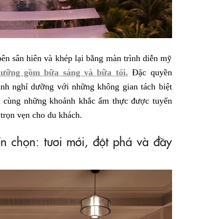
ên sân hiên và khép lại bằng màn trình diễn mỹ
ưỡng gồm bữa sáng và bữa tối.
Đặc quyền
ình nghỉ dưỡng với những không gian tách biệt
hóa cùng những khoảnh khắc ẩm thực được tuyển
trọn vẹn cho du khách.
n chọn: tươi mới, đột phá và đầy