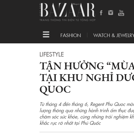
Toggle
FASHION
WATCH & JEWELR
navigation
LIFESTYLE
TẬN HƯỞNG “MÙA 
TẠI KHU NGHỈ D
QUOC
Từ tháng 4 đến tháng 6, Regent Phu Quoc mời g
lượng thông qua những hành trình ẩm thực đượ
chăm sóc sức khỏe, cùng những trải nghiệm 
khắc rực rỡ nhất tại Phú Quốc