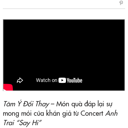
sẻ
Fac
Tâm Ý Đổi Thay
– Món quà đáp lại sự
mong mỏi của khán giả từ Concert
Anh
Trai “Say Hi”