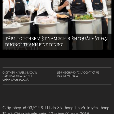
TẬP 1 TOP CHEF VIỆT NAM 2026 BIẾN “QUÁI VẬT ĐẠI
DƯƠNG” THÀNH FINE DINING
GIỚI THIỆU HARPER’S BAZAAR
LIÊN HỆ CHÚNG TÔI / CONTACT US
CÁCH ĐẶT MUA TẠP CHÍ
ESQUIRE VIETNAM
CHÍNH SÁCH BẢO MẬT
Giấp phép số 03/GP-STTTT do Sở Thông Tin và Truyền Thông
TP Hồ Chí Minh cấp ngày 12 tháng 01 năm 2015