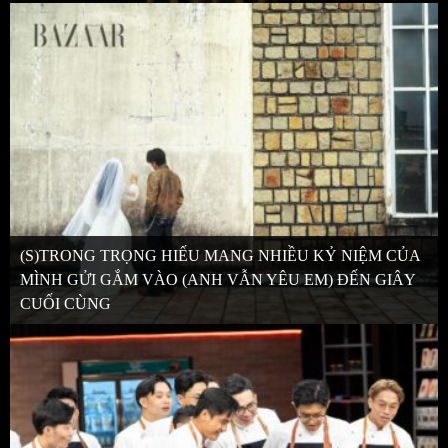
(S)TRONG TRỌNG HIẾU MANG NHIỀU KỶ NIỆM CỦA
MÌNH GỬI GẮM VÀO (ANH VẪN YÊU EM) ĐẾN GIÂY
CUỐI CÙNG