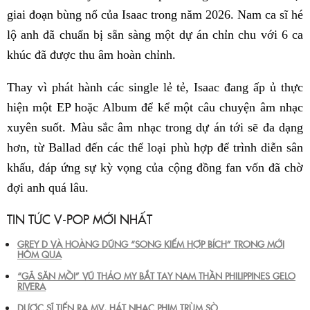
giai đoạn bùng nổ của Isaac trong năm 2026. Nam ca sĩ hé
lộ anh đã chuẩn bị sẵn sàng một dự án chỉn chu với 6 ca
khúc đã được thu âm hoàn chỉnh.
Thay vì phát hành các single lẻ tẻ, Isaac đang ấp ủ thực
hiện một EP hoặc Album để kể một câu chuyện âm nhạc
xuyên suốt. Màu sắc âm nhạc trong dự án tới sẽ đa dạng
hơn, từ Ballad đến các thể loại phù hợp để trình diễn sân
khấu, đáp ứng sự kỳ vọng của cộng đồng fan vốn đã chờ
đợi anh quá lâu.
TIN TỨC V-POP MỚI NHẤT
GREY D VÀ HOÀNG DŨNG “SONG KIẾM HỢP BÍCH” TRONG MỚI
HÔM QUA
“GÃ SĂN MỒI” VŨ THẢO MY BẮT TAY NAM THẦN PHILIPPINES GELO
RIVERA
DƯỢC SĨ TIẾN RA MV, HÁT NHẠC PHIM TRÙM SÒ