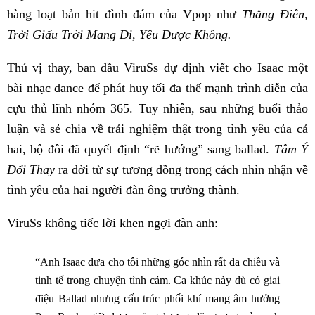
hàng loạt bản hit đình đám của Vpop như
Thằng Điên,
Trời Giấu Trời Mang Đi, Yêu Được Không.
Thú vị thay, ban đầu ViruSs dự định viết cho Isaac một
bài nhạc dance để phát huy tối đa thế mạnh trình diễn của
cựu thủ lĩnh nhóm 365. Tuy nhiên, sau những buổi thảo
luận và sẻ chia về trải nghiệm thật trong tình yêu của cả
hai, bộ đôi đã quyết định “rẽ hướng” sang ballad.
Tâm Ý
Đổi Thay
ra đời từ sự tương đồng trong cách nhìn nhận về
tình yêu của hai người đàn ông trưởng thành.
ViruSs không tiếc lời khen ngợi đàn anh:
“Anh Isaac đưa cho tôi những góc nhìn rất đa chiều và
tinh tế trong chuyện tình cảm. Ca khúc này dù có giai
điệu Ballad nhưng cấu trúc phối khí mang âm hưởng