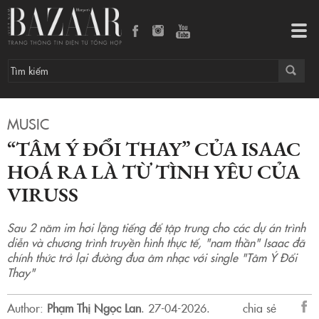
“Tâm Ý Đổi Thay” của Isaac hoá ra là từ tình yêu của ViruSs
Tog
navi
MUSIC
“TÂM Ý ĐỔI THAY” CỦA ISAAC
HOÁ RA LÀ TỪ TÌNH YÊU CỦA
VIRUSS
Sau 2 năm im hơi lặng tiếng để tập trung cho các dự án trình
diễn và chương trình truyền hình thực tế, "nam thần" Isaac đã
chính thức trở lại đường đua âm nhạc với single "Tâm Ý Đổi
Thay"
Author:
Phạm Thị Ngọc Lan
.
27-04-2026.
chia sẻ