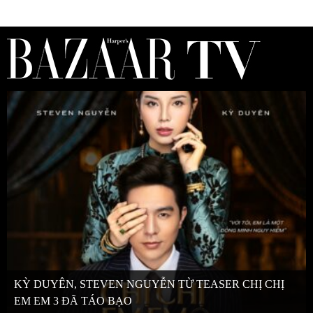
KỲ DUYÊN, STEVEN NGUYỄN TỪ TEASER CHỊ CHỊ
EM EM 3 ĐÃ TÁO BẠO