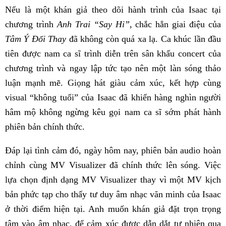
Nếu là một khán giả theo dõi hành trình của Isaac tại
chương trình
Anh Trai “Say Hi”
, chắc hẳn giai điệu của
Tâm Ý Đổi Thay
đã không còn quá xa lạ. Ca khúc lần đầu
tiên được nam ca sĩ trình diễn trên sân khấu concert của
chương trình và ngay lập tức tạo nên một làn sóng thảo
luận mạnh mẽ. Giọng hát giàu cảm xúc, kết hợp cùng
visual “không tuổi” của Isaac đã khiến hàng nghìn người
hâm mộ không ngừng kêu gọi nam ca sĩ sớm phát hành
phiên bản chính thức.
Đáp lại tình cảm đó, ngày hôm nay, phiên bản audio hoàn
chỉnh cùng MV Visualizer đã chính thức lên sóng. Việc
lựa chọn định dạng MV Visualizer thay vì một MV kịch
bản phức tạp cho thấy tư duy âm nhạc văn minh của Isaac
ở thời điểm hiện tại. Anh muốn khán giả đặt trọn trọng
tâm vào âm nhạc, để cảm xúc được dẫn dắt tự nhiên qua