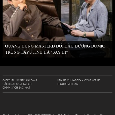
QUANG HÙNG MASTERD ĐỐI ĐẦU DƯƠNG DOMIC
TRONG TẬP 5 TINH HÀ “SAY HI”
GIỚI THIỆU HARPER’S BAZAAR
LIÊN HỆ CHÚNG TÔI / CONTACT US
CÁCH ĐẶT MUA TẠP CHÍ
ESQUIRE VIETNAM
CHÍNH SÁCH BẢO MẬT