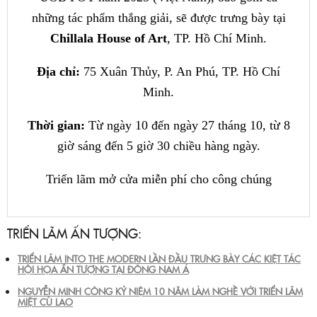
những tác phẩm thắng giải, sẽ được trưng bày tại
Chillala House of Art
, TP. Hồ Chí Minh.
Địa chỉ:
75 Xuân Thủy, P. An Phú, TP. Hồ Chí
Minh.
Thời gian:
Từ ngày 10 đến ngày 27 tháng 10, từ 8
giờ sáng đến 5 giờ 30 chiều hàng ngày.
Triển lãm mở cửa miễn phí cho công chúng
TRIỂN LÃM ẤN TƯỢNG:
TRIỂN LÃM INTO THE MODERN LẦN ĐẦU TRƯNG BÀY CÁC KIỆT TÁC
HỘI HỌA ẤN TƯỢNG TẠI ĐÔNG NAM Á
NGUYỄN MINH CÔNG KỶ NIỆM 10 NĂM LÀM NGHỀ VỚI TRIỂN LÃM
MIỆT CÙ LAO