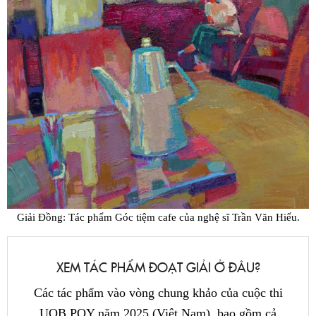
Giải Đồng: Tác phẩm Góc tiệm cafe của nghệ sĩ Trần Văn Hiếu.
XEM TÁC PHẨM ĐOẠT GIẢI Ở ĐÂU?
Các tác phẩm vào vòng chung khảo của cuộc thi
UOB POY năm 2025 (Việt Nam), bao gồm cả