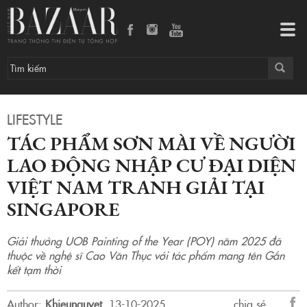
Tác phẩm sơn mài về người lao động nhập cư đại diện Việt Nam tranh giải tại Singapore
Tog
navi
LIFESTYLE
TÁC PHẨM SƠN MÀI VỀ NGƯỜI
LAO ĐỘNG NHẬP CƯ ĐẠI DIỆN
VIỆT NAM TRANH GIẢI TẠI
SINGAPORE
Giải thưởng UOB Painting of the Year (POY) năm 2025 đã
thuộc về nghệ sĩ Cao Văn Thục với tác phẩm mang tên Gắn
kết tạm thời
Author:
Khieunguyet
.
13-10-2025.
chia sẻ