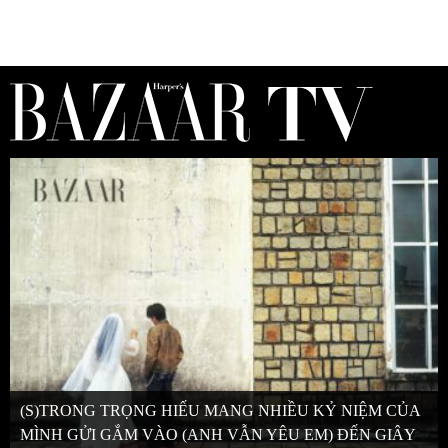
(S)TRONG TRỌNG HIẾU MANG NHIỀU KỶ NIỆM CỦA
MÌNH GỬI GẮM VÀO (ANH VẪN YÊU EM) ĐẾN GIÂY