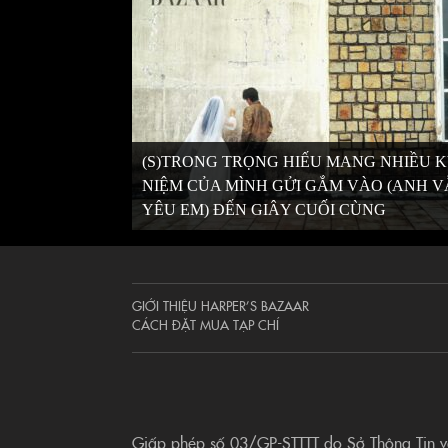
(S)TRONG TRỌNG HIẾU MANG NHIỀU 
NIỆM CỦA MÌNH GỬI GẮM VÀO (ANH 
YÊU EM) ĐẾN GIÂY CUỐI CÙNG
GIỚI THIỆU HARPER’S BAZAAR
CÁCH ĐẶT MUA TẠP CHÍ
Giấp phép số 03/GP-STTTT do Sở Thông Tin 