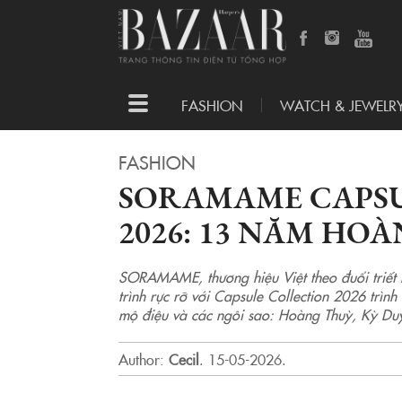
Toggle
FASHION
WATCH & JEWELR
navigation
FASHION
SORAMAME CAPSU
2026: 13 NĂM HO
SORAMAME, thương hiệu Việt theo đuổi triết l
trình rực rỡ với Capsule Collection 2026 trìn
mộ điệu và các ngôi sao: Hoàng Thuỳ, Kỳ Duy
Author:
Cecil
.
15-05-2026.