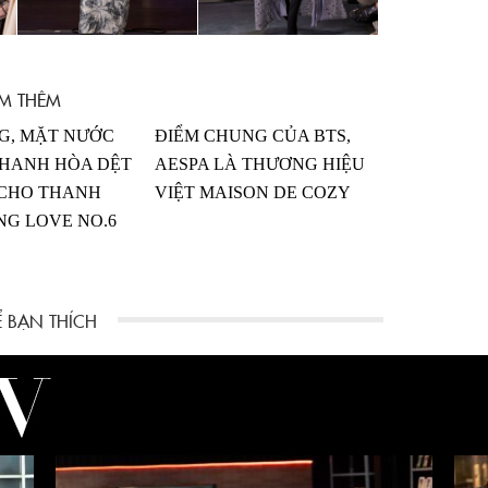
M THÊM
G, MẶT NƯỚC
ĐIỂM CHUNG CỦA BTS,
THANH HÒA DỆT
AESPA LÀ THƯƠNG HIỆU
 CHO THANH
VIỆT MAISON DE COZY
NG LOVE NO.6