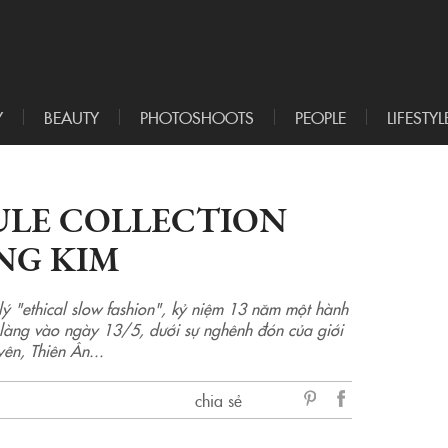
Y
BEAUTY
PHOTOSHOOTS
PEOPLE
LIFESTYL
LE COLLECTION
ÀNG KIM
ý "ethical slow fashion", kỷ niệm 13 năm một hành
h làng vào ngày 13/5, dưới sự nghênh đón của giới
ên, Thiên Ân...
chia sẻ
sẻ