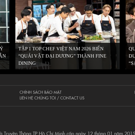
KỶ
TẬP 1 TOP CHEF VIỆT NAM 2026 BIẾN
QU
VẪN
“QUÁI VẬT ĐẠI DƯƠNG” THÀNH FINE
DƯ
DINING
“S
CHÍNH SÁCH BẢO MẬT
LIÊN HỆ CHÚNG TÔI / CONTACT US
và Truyền Thông TP Hồ Chí Minh cấp ngày 12 tháng 01 năm 201