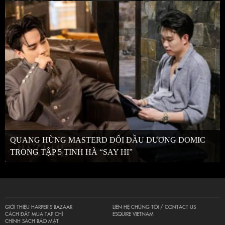
QUANG HÙNG MASTERD ĐỐI ĐẦU DƯƠNG DOMIC
TRONG TẬP 5 TINH HÀ “SAY HI”
GIỚI THIỆU HARPER’S BAZAAR
LIÊN HỆ CHÚNG TÔI / CONTACT US
CÁCH ĐẶT MUA TẠP CHÍ
ESQUIRE VIETNAM
CHÍNH SÁCH BẢO MẬT