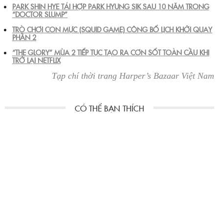
PARK SHIN HYE TÁI HỢP PARK HYUNG SIK SAU 10 NĂM TRONG
“DOCTOR SLUMP”
TRÒ CHƠI CON MỰC (SQUID GAME) CÔNG BỐ LỊCH KHỞI QUAY
PHẦN 2
“THE GLORY” MÙA 2 TIẾP TỤC TẠO RA CƠN SỐT TOÀN CẦU KHI
TRỞ LẠI NETFLIX
Tạp chí thời trang Harper’s Bazaar Việt Nam