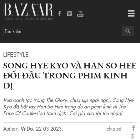
Song Hye Kyo và Han So Hee đối đầu trong phim kinh dị
Tog
navi
LIFESTYLE
SONG HYE KYO VÀ HAN SO HEE
ĐỐI ĐẦU TRONG PHIM KINH
DỊ
Vừa oanh tạc trong The Glory, chưa kịp ngơi nghỉ, Song Hye
Kyo đã bắt tay Han So Hee trong dự án phim kinh dị The
Price Of Confession (tạm dịch: Cái giá của lời thú nhận).
Author:
Vi Do
.
22-03-2023.
chia sẻ
sẻ