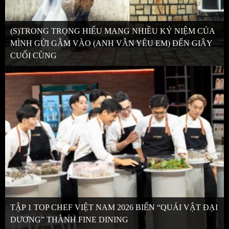
(S)TRONG TRỌNG HIẾU MANG NHIỀU KỶ NIỆM CỦA
MÌNH GỬI GẮM VÀO (ANH VẪN YÊU EM) ĐẾN GIÂY
CUỐI CÙNG
TẬP 1 TOP CHEF VIỆT NAM 2026 BIẾN “QUÁI VẬT ĐẠI
DƯƠNG” THÀNH FINE DINING