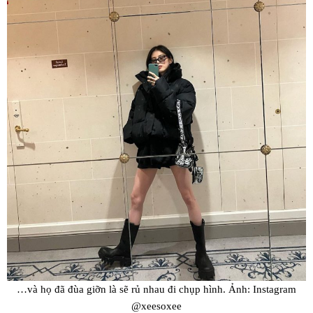
…và họ đã đùa giỡn là sẽ rủ nhau đi chụp hình. Ảnh: Instagram
@xeesoxee