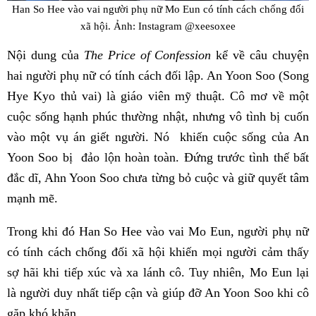
Han So Hee vào vai người phụ nữ Mo Eun có tính cách chống đối
xã hội. Ảnh: Instagram @xeesoxee
Nội dung của
The Price of Confession
kể về câu chuyện
hai người phụ nữ có tính cách đối lập. An Yoon Soo (Song
Hye Kyo thủ vai) là giáo viên mỹ thuật. Cô mơ về một
cuộc sống hạnh phúc thường nhật, nhưng vô tình bị cuốn
vào một vụ án giết người. Nó khiến cuộc sống của An
Yoon Soo bị đảo lộn hoàn toàn. Đứng trước tình thế bất
đắc dĩ, Ahn Yoon Soo chưa từng bỏ cuộc và giữ quyết tâm
mạnh mẽ.
Trong khi đó Han So Hee vào vai Mo Eun, người phụ nữ
có tính cách chống đối xã hội khiến mọi người cảm thấy
sợ hãi khi tiếp xúc và xa lánh cô. Tuy nhiên, Mo Eun lại
là người duy nhất tiếp cận và giúp đỡ An Yoon Soo khi cô
gặp khó khăn.