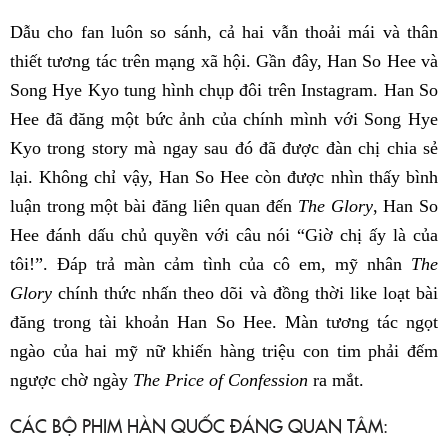
Dẫu cho fan luôn so sánh, cả hai vẫn thoải mái và thân
thiết tương tác trên mạng xã hội. Gần đây, Han So Hee và
Song Hye Kyo tung hình chụp đôi trên Instagram. Han So
Hee đã đăng một bức ảnh của chính mình với Song Hye
Kyo trong story mà ngay sau đó đã được đàn chị chia sẻ
lại. Không chỉ vậy, Han So Hee còn được nhìn thấy bình
luận trong một bài đăng liên quan đến
The Glory
, Han So
Hee đánh dấu chủ quyền với câu nói “Giờ chị ấy là của
tôi!”. Đáp trả màn cảm tình của cô em, mỹ nhân
The
Glory
chính thức nhấn theo dõi và đồng thời like loạt bài
đăng trong tài khoản Han So Hee. Màn tương tác ngọt
ngào của hai mỹ nữ khiến hàng triệu con tim phải đếm
ngược chờ ngày
The Price of Confession
ra mắt.
CÁC BỘ PHIM HÀN QUỐC ĐÁNG QUAN TÂM: