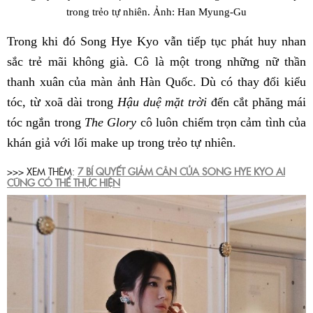
trong trẻo tự nhiên. Ảnh: Han Myung-Gu
Trong khi đó Song Hye Kyo vẫn tiếp tục phát huy nhan
sắc trẻ mãi không già. Cô là một trong những nữ thần
thanh xuân của màn ảnh Hàn Quốc. Dù có thay đổi kiểu
tóc, từ xoã dài trong
Hậu duệ mặt trời
đến cắt phăng mái
tóc ngắn trong
The Glory
cô luôn chiếm trọn cảm tình của
khán giả với lối make up trong trẻo tự nhiên.
>>> XEM THÊM:
7 BÍ QUYẾT GIẢM CÂN CỦA SONG HYE KYO AI
CŨNG CÓ THỂ THỰC HIỆN