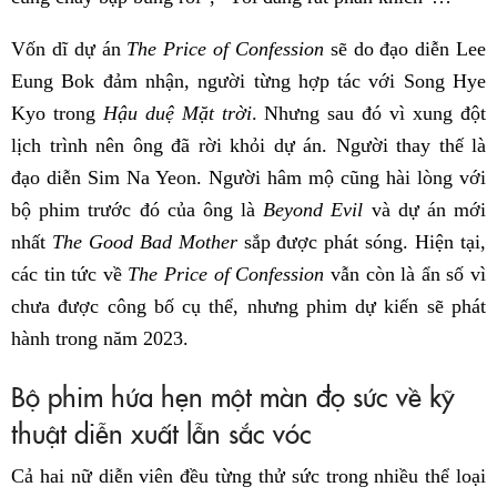
Vốn dĩ dự án
The Price of Confession
sẽ do đạo diễn Lee
Eung Bok đảm nhận, người từng hợp tác với Song Hye
Kyo trong
Hậu duệ Mặt trời
. Nhưng sau đó vì xung đột
lịch trình nên ông đã rời khỏi dự án. Người thay thế là
đạo diễn Sim Na Yeon. Người hâm mộ cũng hài lòng với
bộ phim trước đó của ông là
Beyond Evil
và dự án mới
nhất
The Good Bad Mother
sắp được phát sóng. Hiện tại,
các tin tức về
The Price of Confession
vẫn còn là ẩn số vì
chưa được công bố cụ thể, nhưng phim dự kiến sẽ phát
hành trong năm 2023.
Bộ phim hứa hẹn một màn đọ sức về kỹ
thuật diễn xuất lẫn sắc vóc
Cả hai nữ diễn viên đều từng thử sức trong nhiều thể loại