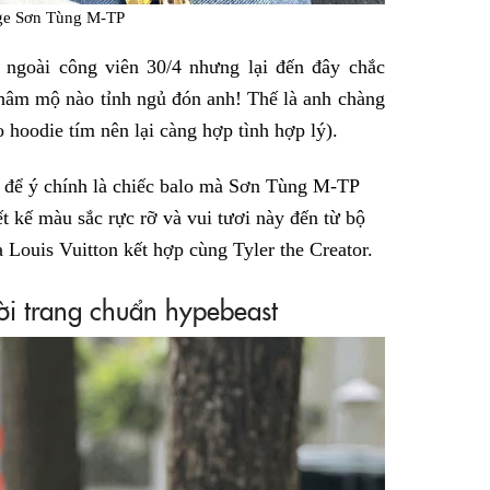
ge Sơn Tùng M-TP
t ngoài công viên 30/4 nhưng lại đến đây chắc
hâm mộ nào tỉnh ngủ đón anh! Thế là anh chàng
 hoodie tím nên lại càng hợp tình hợp lý).
i để ý chính là chiếc balo mà Sơn Tùng M-TP
t kế màu sắc rực rỡ và vui tươi này đến từ bộ
 Louis Vuitton kết hợp cùng Tyler the Creator.
hời trang chuẩn hypebeast