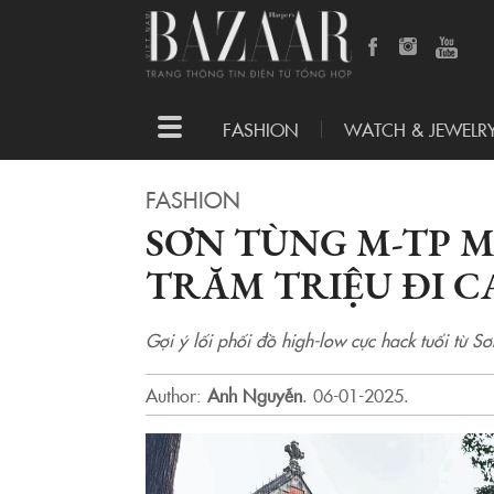
Toggle
FASHION
WATCH & JEWELR
navigation
FASHION
SƠN TÙNG M-TP 
TRĂM TRIỆU ĐI C
Gợi ý lối phối đồ high-low cực hack tuổi từ S
Author:
Anh Nguyễn
.
06-01-2025.