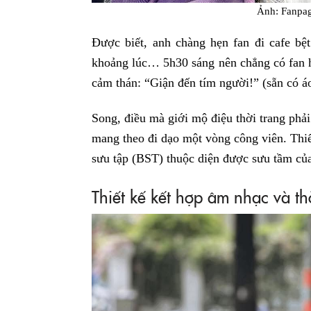
Ảnh: Fanpa
Được biết, anh chàng hẹn fan đi cafe bệ
khoảng lúc… 5h30 sáng nên chẳng có fan 
cảm thán: “Giận đến tím người!” (sẵn có áo
Song, điều mà giới mộ điệu thời trang phả
mang theo đi dạo một vòng công viên. Thiế
sưu tập (BST) thuộc diện được sưu tầm của
Thiết kế kết hợp âm nhạc và t