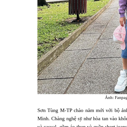
Ảnh: Fanpa
Sơn Tùng M-TP chào năm mới với bộ ản
Minh. Chàng nghệ sỹ như hòa tan vào khôn
và casual, gồm áo thun và quần short jean