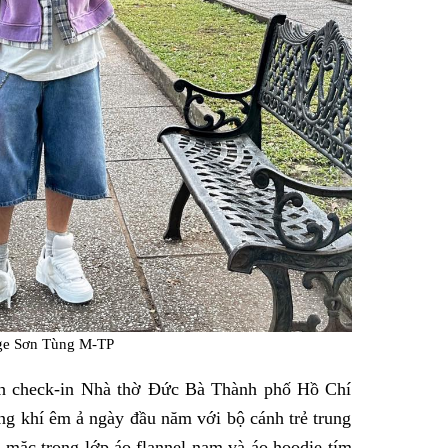
ge Sơn Tùng M-TP
h check-in Nhà thờ Đức Bà Thành phố Hồ Chí
g khí êm ả ngày đầu năm với bộ cánh trẻ trung
s mặc trong lớp áo flannel nam và áo hoodie tím