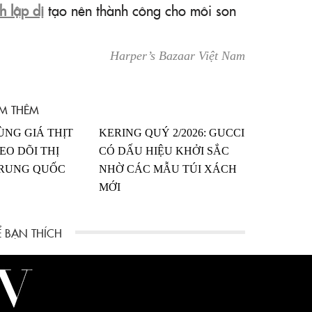
h lập dị
tạo nên thành công cho môi son
Harper’s Bazaar Việt Nam
M THÊM
NG GIÁ THỊT
KERING QUÝ 2/2026: GUCCI
EO DÕI THỊ
CÓ DẤU HIỆU KHỞI SẮC
RUNG QUỐC
NHỜ CÁC MẪU TÚI XÁCH
MỚI