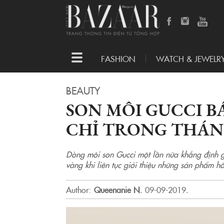
Toggle
FASHION
WATCH & JEWELR
navigation
BEAUTY
SON MÔI GUCCI B
CHỈ TRONG THÁN
Dòng môi son Gucci một lần nữa khẳng định g
vàng khi liên tục giới thiệu những sản phẩm h
Author:
Queenanie N
.
09-09-2019.