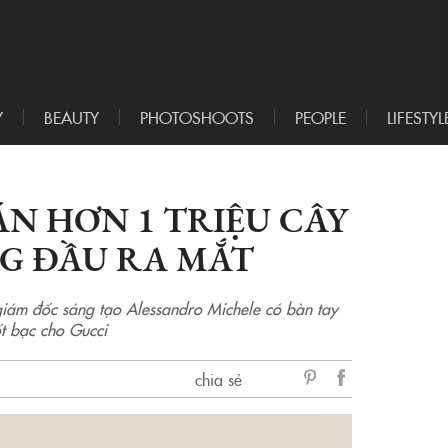
Y
BEAUTY
PHOTOSHOOTS
PEOPLE
LIFESTYL
ÁN HƠN 1 TRIỆU CÂY
G ĐẦU RA MẮT
iám đốc sáng tạo Alessandro Michele có bàn tay
ốt bạc cho Gucci
chia sẻ
sẻ
Facebook