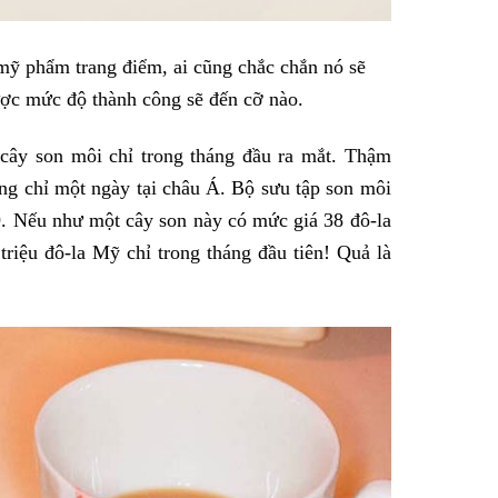
mỹ phẩm trang điểm, ai cũng chắc chắn nó sẽ
ợc mức độ thành công sẽ đến cỡ nào.
ây son môi chỉ trong tháng đầu ra mắt. Thậm
ong chỉ một ngày tại châu Á. Bộ sưu tập son môi
9. Nếu như một cây son này có mức giá 38 đô-la
riệu đô-la Mỹ chỉ trong tháng đầu tiên! Quả là