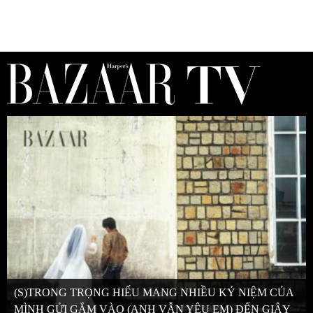
(S)TRONG TRỌNG HIẾU MANG NHIỀU KỶ NIỆM CỦA
MÌNH GỬI GẮM VÀO (ANH VẪN YÊU EM) ĐẾN GIÂY