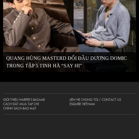
QUANG HÙNG MASTERD ĐỐI ĐẦU DƯƠNG DOMIC
TRONG TẬP 5 TINH HÀ “SAY HI”
GIỚI THIỆU HARPER’S BAZAAR
LIÊN HỆ CHÚNG TÔI / CONTACT US
CÁCH ĐẶT MUA TẠP CHÍ
ESQUIRE VIETNAM
CHÍNH SÁCH BẢO MẬT