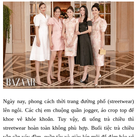
Ngày nay, phong cách thời trang đường phố (streetwear)
lên ngôi. Các chị em chuộng quần jogger, áo crop top để
khoe vẻ khỏe khoắn. Tuy vậy, đi uống trà chiều thì
streetwear hoàn toàn không phù hợp. Buổi tiệc trà chiều
vẫn cần váy đầm, quần tây và giày kín mũi để đảm bảo vẻ