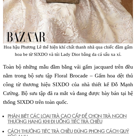
Hoa hậu Phương Lê thể hiện khí chất thanh nhã qua chiếc đầm gấm
hoa be từ SIXDO và túi Lady Dior bằng da cá sấu xa xỉ.
Toàn bộ những mẫu đầm bằng vải gấm jacquard trên đều
nằm trong bộ sưu tập Floral Brocade – Gấm hoa dệt thủ
công từ thương hiệu SIXDO của nhà thiết kế Đỗ Mạnh
Cường. Bộ sưu tập đã ra mắt và đang được bày bán tại hệ
thống SIXDO trên toàn quốc.
PHÂN BIỆT CÁC LOẠI TRÀ CAO CẤP ĐỂ CHỌN TRÀ NGON
THƯỢNG HẠNG KHI ĐI UỐNG TIỆC TRÀ CHIỀU
CÁCH THƯỞNG TIỆC TRÀ CHIỀU ĐÚNG PHONG CÁCH QUÝ