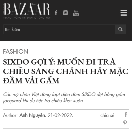
SIXDO gợi ý: Muốn đi trà chiều sang chảnh hãy mặc đầm vải gấm
Tog
navi
FASHION
SIXDO GỢI Ý: MUỐN ĐI TRÀ
CHIỀU SANG CHẢNH HÃY MẶC
ĐẦM VẢI GẤM
Các mỹ nhân Việt đồng loạt diện đầm SIXDO dệt bằng gấm
jacquard khi dự tiệc trà chiều khai xuân
Author:
Anh Nguyễn
.
21-02-2022.
chia sẻ
sẻ
Fac