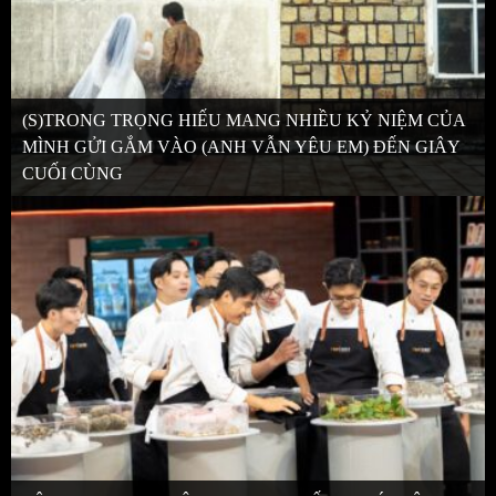
(S)TRONG TRỌNG HIẾU MANG NHIỀU KỶ NIỆM CỦA
MÌNH GỬI GẮM VÀO (ANH VẪN YÊU EM) ĐẾN GIÂY
CUỐI CÙNG