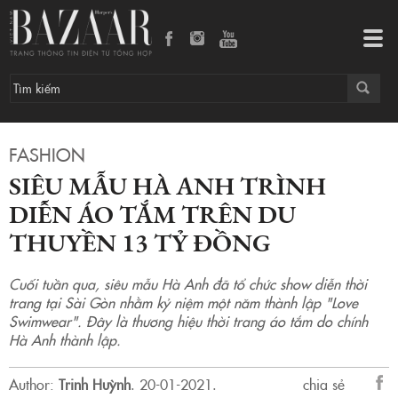
Siêu mẫu Hà Anh trình diễn áo tắm trên du thuyền 13 tỷ đồng
Tog
navi
FASHION
SIÊU MẪU HÀ ANH TRÌNH
DIỄN ÁO TẮM TRÊN DU
THUYỀN 13 TỶ ĐỒNG
Cuối tuần qua, siêu mẫu Hà Anh đã tổ chức show diễn thời
trang tại Sài Gòn nhằm kỷ niệm một năm thành lập "Love
Swimwear". Đây là thương hiệu thời trang áo tắm do chính
Hà Anh thành lập.
Author:
Trinh Huỳnh
.
20-01-2021.
chia sẻ