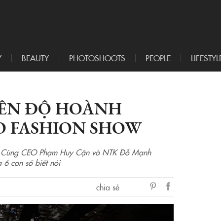
Y
BEAUTY
PHOTOSHOOTS
PEOPLE
LIFESTYL
LÊN ĐỘ HOÀNH
O FASHION SHOW
n. Cùng CEO Phạm Huy Cận và NTK Đỗ Mạnh
6 con số biết nói
chia sẻ
sẻ
Facebook