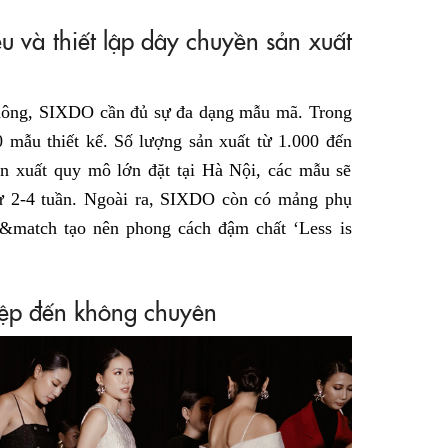
ệu và thiết lập dây chuyền sản xuất
hông, SIXDO cần đủ sự đa dạng mẫu mã. Trong
0 mẫu thiết kế. Số lượng sản xuất từ 1.000 đến
n xuất quy mô lớn đặt tại Hà Nội, các mẫu sẽ
từ 2-4 tuần. Ngoài ra, SIXDO còn có mảng phụ
x&match tạo nên phong cách đậm chất ‘Less is
iệp đến không chuyên