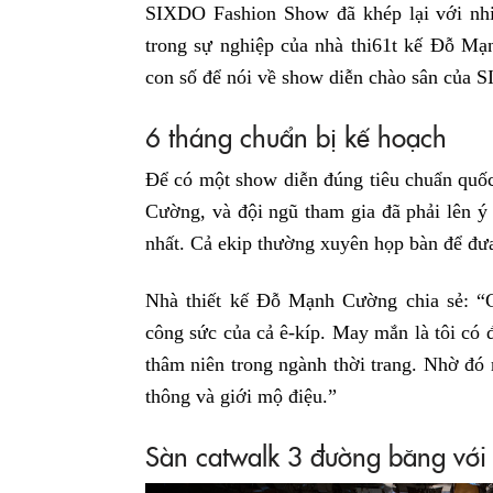
SIXDO Fashion Show đã khép lại với nhi
trong sự nghiệp của nhà thi61t kế Đỗ Mạ
con số để nói về show diễn chào sân của 
6 tháng chuẩn bị kế hoạch
Để có một show diễn đúng tiêu chuẩn quố
Cường, và đội ngũ tham gia đã phải lên ý
nhất. Cả ekip thường xuyên họp bàn để đưa
Nhà thiết kế Đỗ Mạnh Cường chia sẻ: “C
công sức của cả ê-kíp. May mắn là tôi có 
thâm niên trong ngành thời trang. Nhờ đó 
thông và giới mộ điệu.”
Sàn catwalk 3 đường băng với