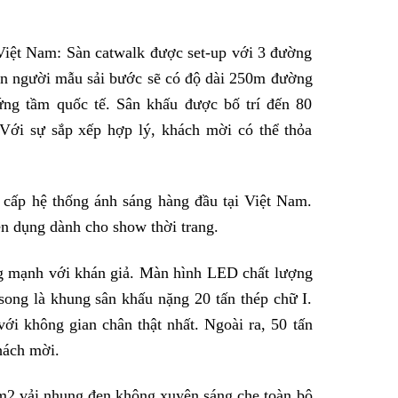
 Việt Nam: Sàn catwalk được set-up với 3 đường
ần người mẫu sải bước sẽ có độ dài 250m đường
ứng tầm quốc tế. Sân khấu được bố trí đến 80
 Với sự sắp xếp hợp lý, khách mời có thể thỏa
 cấp hệ thống ánh sáng hàng đầu tại Việt Nam.
n dụng dành cho show thời trang.
g mạnh với khán giả. Màn hình LED chất lượng
song là khung sân khấu nặng 20 tấn thép chữ I.
 không gian chân thật nhất. Ngoài ra, 50 tấn
hách mời.
2 vải nhung đen không xuyên sáng che toàn bộ