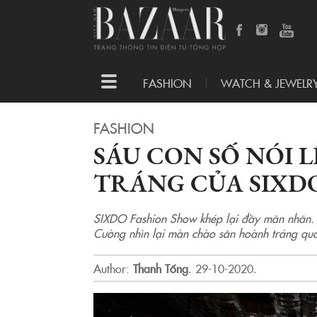
Toggle
FASHION
WATCH & JEWELR
navigation
FASHION
SÁU CON SỐ NÓI 
TRÁNG CỦA SIXD
SIXDO Fashion Show khép lại đầy mãn nhã
Cường nhìn lại màn chào sân hoành tráng qua 
Author:
Thanh Tống
.
29-10-2020.