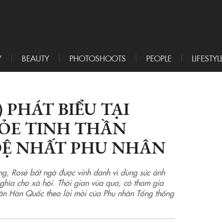
Y
BEAUTY
PHOTOSHOOTS
PEOPLE
LIFESTYL
 PHÁT BIỂU TẠI
HỎE TINH THẦN
ĐỆ NHẤT PHU NHÂN
ợng, Rosé bất ngờ được vinh danh vì dùng sức ảnh
ghĩa cho xã hội. Thời gian vừa qua, cô tham gia
ân Hàn Quốc theo lời mời của Phu nhân Tổng thống