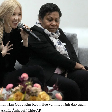
 nhân Hàn Quốc Kim Keon Hee và nhiều lãnh đạo quan
n APEC. Ảnh: Jeff Chiu/AP