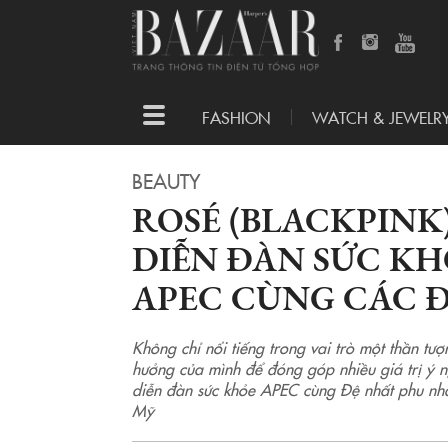
Toggle
FASHION
WATCH & JEWELR
navigation
BEAUTY
ROSÉ (BLACKPINK)
DIỄN ĐÀN SỨC K
APEC CÙNG CÁC 
Không chỉ nổi tiếng trong vai trò một thần tư
hưởng của mình để đóng góp nhiều giá trị ý n
diễn đàn sức khỏe APEC cùng Đệ nhất phu nh
Mỹ