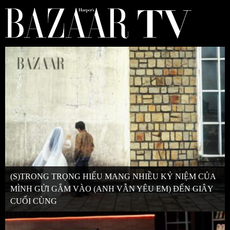
(S)TRONG TRỌNG HIẾU MANG NHIỀU KỶ NIỆM CỦA
MÌNH GỬI GẮM VÀO (ANH VẪN YÊU EM) ĐẾN GIÂY
CUỐI CÙNG