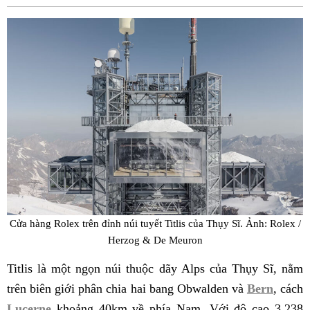
Fac
Cửa hàng Rolex trên đỉnh núi tuyết Titlis của Thụy Sĩ. Ảnh: Rolex /
Herzog & De Meuron
Titlis là một ngọn núi thuộc dãy Alps của Thụy Sĩ, nằm
trên biên giới phân chia hai bang Obwalden và
Bern
, cách
Lucerne
khoảng 40km về phía Nam. Với độ cao 3.238