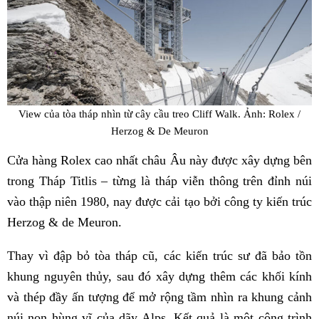
View của tòa tháp nhìn từ cây cầu treo Cliff Walk. Ảnh: Rolex /
Herzog & De Meuron
Cửa hàng Rolex cao nhất châu Âu này được xây dựng bên
trong Tháp Titlis – từng là tháp viễn thông trên đỉnh núi
vào thập niên 1980, nay được cải tạo bởi công ty kiến trúc
Herzog & de Meuron.
Thay vì đập bỏ tòa tháp cũ, các kiến ​​trúc sư đã bảo tồn
khung nguyên thủy, sau đó xây dựng thêm các khối kính
và thép đầy ấn tượng để mở rộng tầm nhìn ra khung cảnh
núi non hùng vĩ của dãy Alps. Kết quả là một công trình