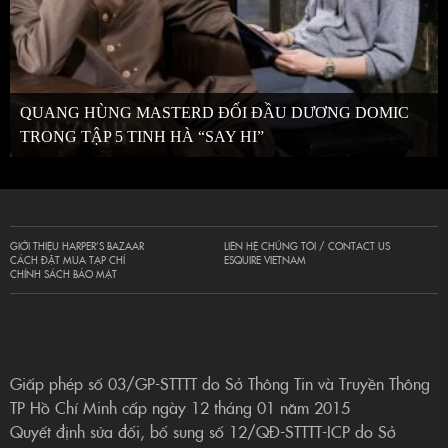
QUANG HÙNG MASTERD ĐỐI ĐẦU DƯƠNG DOMIC
TRONG TẬP 5 TINH HÀ “SAY HI”
GIỚI THIỆU HARPER’S BAZAAR
LIÊN HỆ CHÚNG TÔI / CONTACT US
CÁCH ĐẶT MUA TẠP CHÍ
ESQUIRE VIETNAM
CHÍNH SÁCH BẢO MẬT
Giấp phép số 03/GP-STTTT do Sở Thông Tin và Truyền Thông
TP Hồ Chí Minh cấp ngày 12 tháng 01 năm 2015
Quyết định sửa đổi, bổ sung số 12/QĐ-STTTT-ICP do Sở