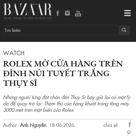
Rolex mở cửa hàng trên đỉnh núi tuyết trắng Thụy Sĩ
Tog
navi
WATCH
ROLEX MỞ CỬA HÀNG TRÊN
ĐỈNH NÚI TUYẾT TRẮNG
THỤY SĨ
Những người từng đặt chân đến Thụy Sĩ bây giờ lại có một lý
do để quay trở lại: Thăm thú cửa hàng khuất trong tầng mây
3000 mét trên mặt biển của Rolex
Author:
Anh Nguyễn
.
18-06-2026.
chia sẻ
sẻ