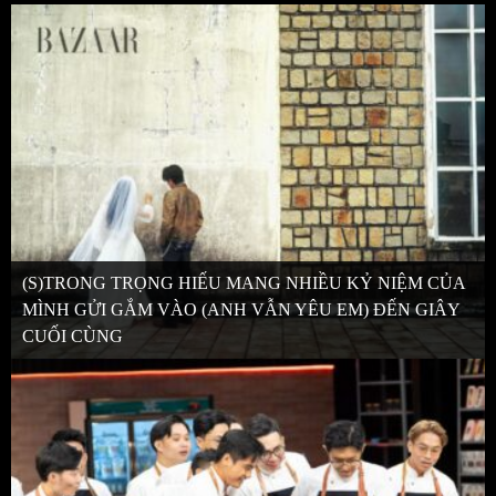
(S)TRONG TRỌNG HIẾU MANG NHIỀU KỶ NIỆM CỦA
MÌNH GỬI GẮM VÀO (ANH VẪN YÊU EM) ĐẾN GIÂY
CUỐI CÙNG