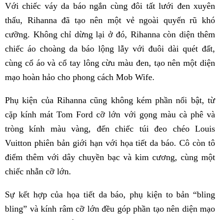
Với chiếc váy da báo ngắn cùng đôi tất lưới đen xuyên
thấu, Rihanna đã tạo nên một vẻ ngoài quyến rũ khó
cưỡng. Không chỉ dừng lại ở đó, Rihanna còn diện thêm
chiếc áo choàng da báo lộng lẫy với đuôi dài quét đất,
cùng cổ áo và cổ tay lông cừu màu đen, tạo nên một diện
mạo hoàn hảo cho phong cách Mob Wife.
Phụ kiện của Rihanna cũng không kém phần nổi bật, từ
cặp kính mát Tom Ford cỡ lớn với gọng màu cà phê và
tròng kính màu vàng, đến chiếc túi đeo chéo Louis
Vuitton phiên bản giới hạn với họa tiết da báo. Cô còn tô
điểm thêm với dây chuyền bạc và kim cương, cùng một
chiếc nhẫn cỡ lớn.
Sự kết hợp của họa tiết da báo, phụ kiện to bản “bling
bling” và kính râm cỡ lớn đều góp phần tạo nên diện mạo