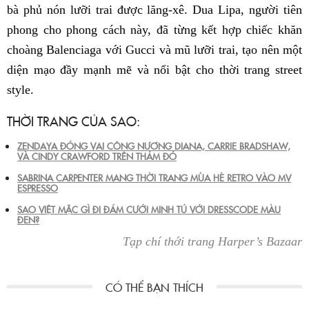
bà phủ nón lưỡi trai được lăng-xê. Dua Lipa, người tiên
phong cho phong cách này, đã từng kết hợp chiếc khăn
choàng Balenciaga với Gucci và mũ lưỡi trai, tạo nên một
diện mạo đầy mạnh mẽ và nổi bật cho thời trang street
style.
THỜI TRANG CỦA SAO:
ZENDAYA ĐÓNG VAI CÔNG NƯƠNG DIANA, CARRIE BRADSHAW,
VÀ CINDY CRAWFORD TRÊN THẢM ĐỎ
SABRINA CARPENTER MANG THỜI TRANG MÙA HÈ RETRO VÀO MV
ESPRESSO
SAO VIỆT MẶC GÌ ĐI ĐÁM CƯỚI MINH TÚ VỚI DRESSCODE MÀU
ĐEN?
Tạp chí thới trang Harper’s Bazaar