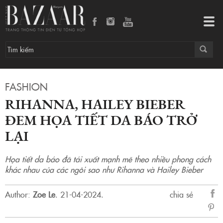
Rihanna, Hailey Bieber đem họa tiết da báo trở lại
Tog
navi
FASHION
RIHANNA, HAILEY BIEBER
ĐEM HỌA TIẾT DA BÁO TRỞ
LẠI
Họa tiết da báo đã tái xuất mạnh mẽ theo nhiều phong cách
khác nhau của các ngôi sao như Rihanna và Hailey Bieber
Author:
Zoe Le
.
21-04-2024.
chia sẻ
sẻ
Fac