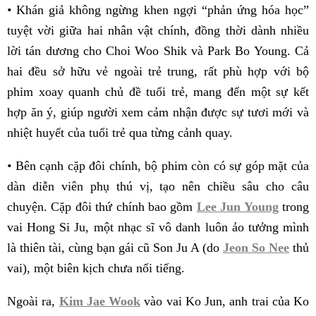
•
Khán giả không ngừng khen ngợi “phản ứng hóa học”
tuyệt vời giữa hai nhân vật chính, đồng thời dành nhiều
lời tán dương cho Choi Woo Shik và Park Bo Young. Cả
hai đều sở hữu vẻ ngoài trẻ trung, rất phù hợp với bộ
phim xoay quanh chủ đề tuổi trẻ, mang đến một sự kết
hợp ăn ý, giúp người xem cảm nhận được sự tươi mới và
nhiệt huyết của tuổi trẻ qua từng cảnh quay.
•
Bên cạnh cặp đôi chính, bộ phim còn có sự góp mặt của
dàn diễn viên phụ thú vị, tạo nên chiều sâu cho câu
chuyện. Cặp đôi thứ chính bao gồm
Lee Jun Young
trong
vai Hong Si Ju, một nhạc sĩ vô danh luôn ảo tưởng mình
là thiên tài, cùng bạn gái cũ Son Ju A (do
Jeon So Nee
thủ
vai), một biên kịch chưa nổi tiếng.
Ngoài ra,
Kim Jae Wook
vào vai Ko Jun, anh trai của Ko