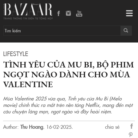
Tình yêu của Mu Bi, bộ phim ngọt ngào dành cho mùa Valentine
Tog
navi
LIFESTYLE
TÌNH YÊU CỦA MU BI, BỘ PHIM
NGỌT NGÀO DÀNH CHO MÙA
VALENTINE
Mùa Valentine 2025 vừa qua, Tình yêu của Mu Bi (Melo
movie) chính thức ra mắt trên nền tảng Netflix, mang đến một
câu chuyện lãng mạn, ngọt ngào và đầy hoài niệm.
Author:
Thu Hoang
.
16-02-2025.
chia sẻ
sẻ