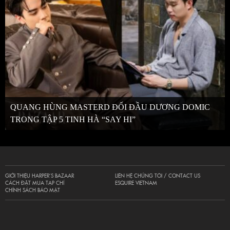
QUANG HÙNG MASTERD ĐỐI ĐẦU DƯƠNG DOMIC
TRONG TẬP 5 TINH HÀ “SAY HI”
GIỚI THIỆU HARPER’S BAZAAR
LIÊN HỆ CHÚNG TÔI / CONTACT US
CÁCH ĐẶT MUA TẠP CHÍ
ESQUIRE VIETNAM
CHÍNH SÁCH BẢO MẬT