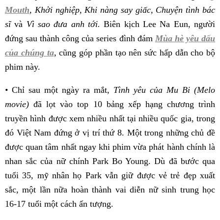
Mouth
, Khởi nghiệp, Khi nàng say giấc, Chuyện tình bác
sĩ
và
Vì sao đưa anh tới.
Biên kịch Lee Na Eun, người
đứng sau thành công của series đình đám
Mùa hè yêu dấu
của chúng ta
,
cũng góp phần tạo nên sức hấp dẫn cho bộ
phim này.
•
Chỉ sau một ngày ra mắt,
Tình yêu của Mu Bi (Melo
movie)
đã lọt vào top 10 bảng xếp hạng chương trình
truyền hình được xem nhiều nhất tại nhiều quốc gia, trong
đó Việt Nam đứng ở vị trí thứ 8. Một trong những chủ đề
được quan tâm nhất ngay khi phim vừa phát hành chính là
nhan sắc của nữ chính Park Bo Young. Dù đã bước qua
tuổi 35, mỹ nhân họ Park vẫn giữ được vẻ trẻ đẹp xuất
sắc, một lần nữa hoàn thành vai diễn nữ sinh trung học
16-17 tuổi một cách ấn tượng.