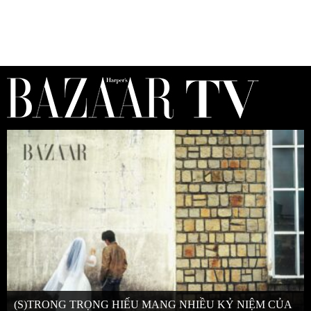
(S)TRONG TRỌNG HIẾU MANG NHIỀU KỶ NIỆM CỦA