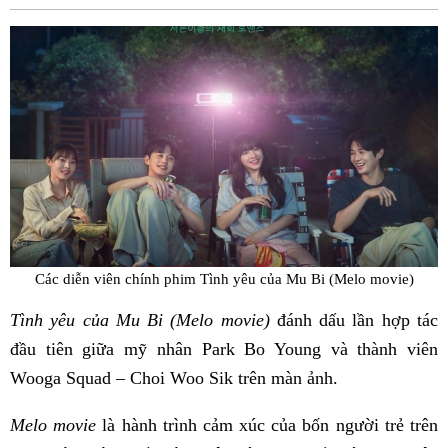
Fac
Các diễn viên chính phim Tình yêu của Mu Bi (Melo movie)
Tình yêu của Mu Bi (Melo movie)
đánh dấu lần hợp tác
đầu tiên giữa mỹ nhân Park Bo Young và thành viên
Wooga Squad – Choi Woo Sik trên màn ảnh.
Melo movie
là hành trình cảm xúc của bốn người trẻ trên