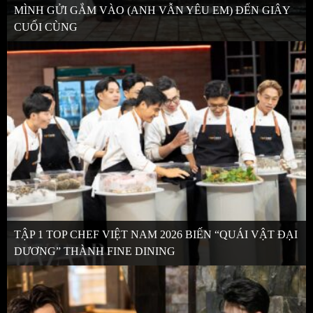
MÌNH GỬI GẮM VÀO (ANH VẪN YÊU EM) ĐẾN GIÂY
CUỐI CÙNG
TẬP 1 TOP CHEF VIỆT NAM 2026 BIẾN “QUÁI VẬT ĐẠI
DƯƠNG” THÀNH FINE DINING