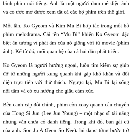
bình phim nổi tiếng. Anh là một người đam mê điện ảnh
và có ước mơ được xem tất cả các bộ phim trên thế giới.
Một lần, Ko Gyeom và Kim Mu Bi hợp tác trong một bộ
phim melodrama. Cái tên “Mu Bi” khiến Ko Gyeom đặc
biệt ấn tượng vì phát âm của nó giống với từ movie (phim
ảnh). Kể từ đó, mối quan hệ của cả hai dần phát triển.
Ko Gyeom là người hướng ngoại, luôn tìm kiếm sự giúp
đỡ từ những người xung quanh khi gặp khó khăn và đối
diện trực tiếp với thử thách. Ngược lại, Mu Bi lại sống
nội tâm và có xu hướng che giấu cảm xúc.
Bên cạnh cặp đôi chính, phim còn xoay quanh câu chuyện
của Hong Si Jun (Lee Jun Young) – một nhạc sĩ tài năng
nhưng vẫn chưa có danh tiếng. Trong khi đó, bạn gái cũ
của anh, Son Ju A (Jeon So Nee), lại đang từng bước trở