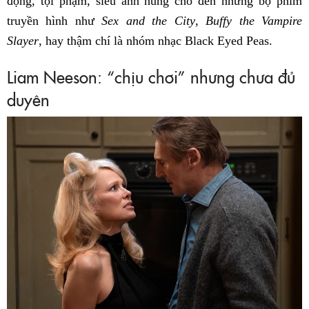
động, tội phạm, siêu anh hùng cho đến những bộ phim
truyền hình như
Sex and the City
,
Buffy the Vampire
Slayer
, hay thậm chí là nhóm nhạc Black Eyed Peas.
Liam Neeson: “chịu chơi” nhưng chưa đủ
duyên