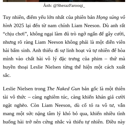
Ảnh: @SherazFarooqi_
Tuy nhiên, điểm yếu lớn nhất của phiên bản
Họng súng vô
hình
2025 lại đến từ nam chính Liam Neeson. Dù anh rất
“chịu chơi”, không ngại làm đủ trò ngớ ngẩn để gây cười,
nhưng rõ ràng Liam Neeson không phải là một diễn viên
hài bẩm sinh. Anh thiếu đi sự linh hoạt và tự nhiên để hòa
mình vào chất hài vô lý đặc trưng của phim – thứ mà
huyền thoại Leslie Nielsen từng thể hiện một cách xuất
sắc.
Leslie Nielsen trong
The Naked Gun
bản gốc là một thiên
tài vô thức – càng nghiêm túc, càng khiến khán giả cười
ngặt nghẽo. Còn Liam Neeson, dù cố tỏ ra vô tư, vẫn
mang một sức nặng tâm lý khó bỏ qua, khiến nhiều tình
huống hài trở nên cứng nhắc và thiếu tự nhiên. Điều này