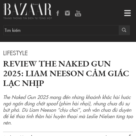
Review The Naked Gun 2025: Liam Neeson cảm giác lạc nhịp
Tog
navi
LIFESTYLE
REVIEW THE NAKED GUN
2025: LIAM NEESON CẢM GIÁC
LẠC NHỊP
The Naked Gun 2025 mang đến những khoảnh khắc hài hước
ngớ ngẩn đúng chất spoof (phim hài nhại), nhưng chưa đủ sự
bứt phá. Dù Liam Neeson “chịu chơi”, anh vẫn chưa đủ duyên
để kế thừa tinh thần hài huyền thoại mà Leslie Nielsen từng tạo
nên.