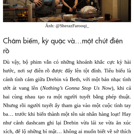
Ảnh: @SherazFarooqi_
Châm biếm, kỳ quặc và…một chút điên
rồ
Dù vậy, bộ phim vẫn có những khoảnh khắc cực kỳ hài
hước, nơi sự điên rồ được đẩy lên tột đỉnh. Tiêu biểu là
cảnh tình cảm giữa Drebin và Beth, với một bản nhạc tình
ướt át vang lên (
Nothing’s Gonna Stop Us Now
), khi cả
hai cùng nhau tạo ra một người tuyết bằng phép thuật.
Nhưng rồi người tuyết ấy tham gia vào một cuộc tình tay
ba… trước khi biến thành một tên sát nhân hàng loạt! Hay
như cảnh dashcam ghi lại Drebin vừa lái xe vừa ăn xúc
xích, để lộ những bí mật… không ai muốn biết về sở thích