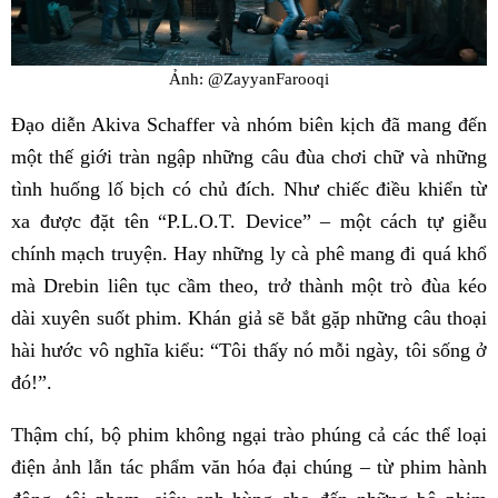
Ảnh: @ZayyanFarooqi
Đạo diễn Akiva Schaffer và nhóm biên kịch đã mang đến
một thế giới tràn ngập những câu đùa chơi chữ và những
tình huống lố bịch có chủ đích. Như chiếc điều khiển từ
xa được đặt tên “P.L.O.T. Device” – một cách tự giễu
chính mạch truyện. Hay những ly cà phê mang đi quá khổ
mà Drebin liên tục cầm theo, trở thành một trò đùa kéo
dài xuyên suốt phim. Khán giả sẽ bắt gặp những câu thoại
hài hước vô nghĩa kiểu: “Tôi thấy nó mỗi ngày, tôi sống ở
đó!”.
Thậm chí, bộ phim không ngại trào phúng cả các thể loại
điện ảnh lẫn tác phẩm văn hóa đại chúng – từ phim hành