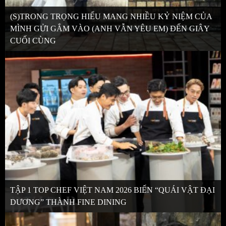
(S)TRONG TRỌNG HIẾU MANG NHIỀU KỶ NIỆM CỦA
MÌNH GỬI GẮM VÀO (ANH VẪN YÊU EM) ĐẾN GIÂY
CUỐI CÙNG
TẬP 1 TOP CHEF VIỆT NAM 2026 BIẾN “QUÁI VẬT ĐẠI
DƯƠNG” THÀNH FINE DINING