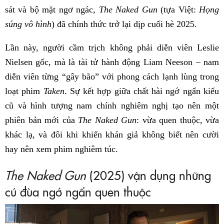
sát và bộ mặt ngơ ngác,
The Naked Gun
(tựa Việt:
Họng
súng vô hình
) đã chính thức trở lại dịp cuối hè 2025.
Lần này, người cầm trịch không phải diễn viên Leslie
Nielsen gốc, mà là tài tử hành động Liam Neeson – nam
diễn viên từng “gây bão” với phong cách lạnh lùng trong
loạt phim
Taken
. Sự kết hợp giữa chất hài ngớ ngẩn kiểu
cũ và hình tượng nam chính nghiêm nghị tạo nên một
phiên bản mới của
The Naked Gun
: vừa quen thuộc, vừa
khác lạ, và đôi khi khiến khán giả không biết nên cười
hay nên xem phim nghiêm túc.
The Naked Gun
(2025) vận dụng những
cú đùa ngớ ngẩn quen thuộc