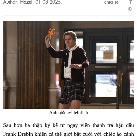
Author:
Hazel
.
01-08-2025.
chia sẻ
sẻ
Fac
Ảnh: @davidehrlich
Sau hơn ba thập kỷ kể từ ngày viên thanh tra hậu đậu
Frank Drebin khiến cả thế giới bật cười với chiếc áo cảnh