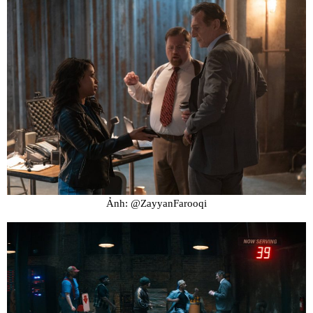
Ảnh: @ZayyanFarooqi