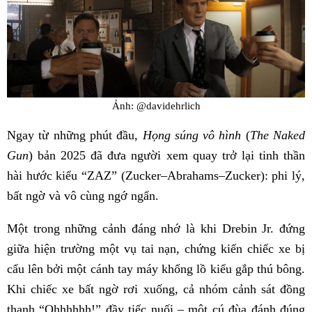
Ảnh: @davidehrlich
Ngay từ những phút đầu,
Họng súng vô hình
(
The Naked
Gun
) bản 2025 đã đưa người xem quay trở lại tinh thần
hài hước kiểu “ZAZ” (Zucker–Abrahams–Zucker): phi lý,
bất ngờ và vô cùng ngớ ngẩn.
Một trong những cảnh đáng nhớ là khi Drebin Jr. đứng
giữa hiện trường một vụ tai nạn, chứng kiến chiếc xe bị
cẩu lên bởi một cánh tay máy khổng lồ kiểu gắp thú bông.
Khi chiếc xe bất ngờ rơi xuống, cả nhóm cảnh sát đồng
thanh “Ohhhhhh!” đầy tiếc nuối – một cú đùa đánh đúng