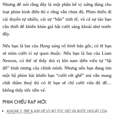
Nhưng để nói rằng đây là một phần kế vị xứng đáng cho
loạt phim kinh điển thì e rằng vẫn chưa đủ. Phim thiếu đi
cái duyên tự nhiên, cái sự “bẩn” tinh tế, và cả sự táo bạo
cần thiết để khiến khán giả bật cười sảng khoái như trước
đây.
Nếu bạn là fan của
Họng súng vô hình
bản gốc, có lẽ bạn
sẽ mỉm cười vì sự quen thuộc. Nếu bạn là fan của Liam
Neeson, có thể sẽ thấy thú vị khi nam diễn viên tự “lật
đổ” hình tượng của chính mình. Nhưng nếu bạn đang tìm
một bộ phim hài khiến bạn “cười rớt ghế” mà vẫn mang
chất thâm thuý thì có lẽ bạn sẽ chỉ cười vừa đủ để…
không thấy tiếc tiền vé.
PHIM CHIẾU RẠP MỚI:
AVATAR 3: FIRE & ASH HÉ LỘ BỘ TỘC GIÓ VÀ BƯỚC NGOẶT CỦA