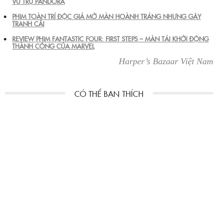
VŨ TRỤ PANDORA
PHIM TOÀN TRÍ ĐỘC GIẢ MỞ MÀN HOÀNH TRÁNG NHƯNG GÂY
TRANH CÃI
REVIEW PHIM FANTASTIC FOUR: FIRST STEPS – MÀN TÁI KHỞI ĐỘNG
THÀNH CÔNG CỦA MARVEL
Harper’s Bazaar Việt Nam