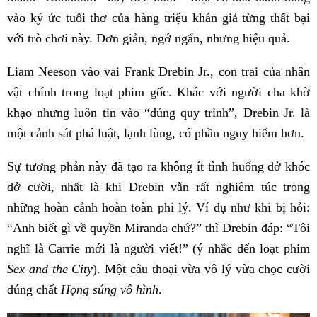
vào ký ức tuổi thơ của hàng triệu khán giả từng thất bại
với trò chơi này. Đơn giản, ngớ ngẩn, nhưng hiệu quả.
Liam Neeson vào vai Frank Drebin Jr., con trai của nhân
vật chính trong loạt phim gốc. Khác với người cha khờ
khạo nhưng luôn tin vào “đúng quy trình”, Drebin Jr. là
một cảnh sát phá luật, lạnh lùng, có phần nguy hiểm hơn.
Sự tương phản này đã tạo ra không ít tình huống dở khóc
dở cười, nhất là khi Drebin vẫn rất nghiêm túc trong
những hoàn cảnh hoàn toàn phi lý. Ví dụ như khi bị hỏi:
“Anh biết gì về quyền Miranda chứ?” thì Drebin đáp: “Tôi
nghĩ là Carrie mới là người viết!” (ý nhắc đến loạt phim
Sex and the City
). Một câu thoại vừa vô lý vừa chọc cười
đúng chất
Họng súng vô hình
.