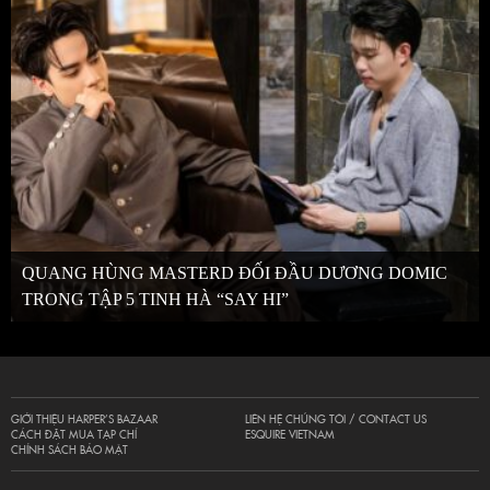
QUANG HÙNG MASTERD ĐỐI ĐẦU DƯƠNG DOMIC
TRONG TẬP 5 TINH HÀ “SAY HI”
GIỚI THIỆU HARPER’S BAZAAR
LIÊN HỆ CHÚNG TÔI / CONTACT US
CÁCH ĐẶT MUA TẠP CHÍ
ESQUIRE VIETNAM
CHÍNH SÁCH BẢO MẬT