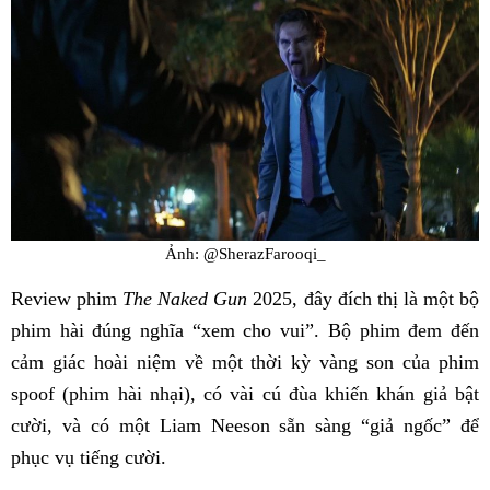
Ảnh: @SherazFarooqi_
Review phim
The Naked Gun
2025, đây đích thị là một bộ
phim hài đúng nghĩa “xem cho vui”. Bộ phim đem đến
cảm giác hoài niệm về một thời kỳ vàng son của phim
spoof (phim hài nhại), có vài cú đùa khiến khán giả bật
cười, và có một Liam Neeson sẵn sàng “giả ngốc” để
phục vụ tiếng cười.