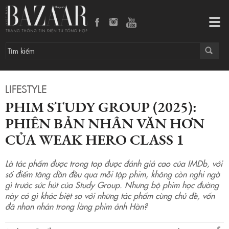
Phim Study Group (2025): Phiên bản nhân văn hơn của Weak Hero Class 1
Tog
navi
LIFESTYLE
PHIM STUDY GROUP (2025):
PHIÊN BẢN NHÂN VĂN HƠN
CỦA WEAK HERO CLASS 1
Là tác phẩm được trong top được đánh giá cao của IMDb, với
số điểm tăng dần đều qua mỗi tập phim, không còn nghi ngờ
gì trước sức hút của Study Group. Nhưng bộ phim học đường
này có gì khác biệt so với những tác phẩm cùng chủ đề, vốn
đã nhan nhản trong làng phim ảnh Hàn?