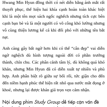
Hwang Min Hyun đồng thời có nét diễn bằng ánh mắt rất
thuyết phục, thể hiện hai khía cạnh hoàn toàn khác biệt
khi là một tên mọt sách ngốc nghếch nhưng tích cực bên
cạnh bạn bè và là một người có võ công khó lường nhưng
vô cùng thiện lương kể cả khi đối phó với những tên bắt
nạt.
Anh càng gây bất ngờ hơn khi có thể “cân đẹp” vai diễn
ngờ nghệch dù hình tượng ngoài đời có phần trưởng
thành, chỉn chu. Các phân cảnh tâm lý, dù không quá khó
khăn, nhưng Min Hyun đã có diễn xuất tự nhiên và phù
hợp. Anh phân biệt rõ giữa sự bối rối, tức giận cho đến
đến niềm hạnh phúc thể hiện rất nhỏ qua nước mắt đọng ở
khoé, nhưng lại được khán giả trọn vẹn cảm nhận.
Nội dung phim
Study Group
dễ tiếp cận vấn đề