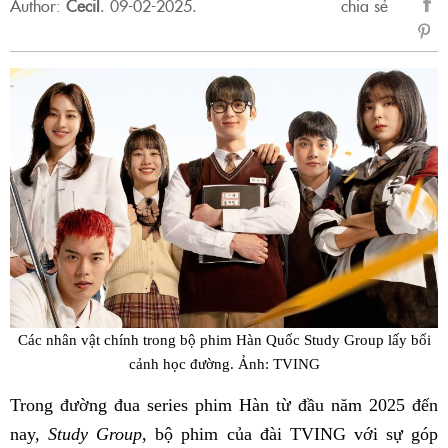
Author:
Cecil
.
09-02-2025.
chia sẻ
sẻ
Fac
Các nhân vật chính trong bộ phim Hàn Quốc
Study Group
lấy bối
cảnh học đường. Ảnh: TVING
Trong đường đua series phim Hàn từ đầu năm 2025 đến
nay,
Study Group
, bộ phim của đài TVING với sự góp