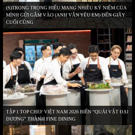
(S)TRONG TRỌNG HIẾU MANG NHIỀU KỶ NIỆM CỦA
MÌNH GỬI GẮM VÀO (ANH VẪN YÊU EM) ĐẾN GIÂY
CUỐI CÙNG
TẬP 1 TOP CHEF VIỆT NAM 2026 BIẾN “QUÁI VẬT ĐẠI
DƯƠNG” THÀNH FINE DINING