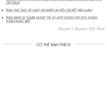
TẬP ĐẦU?
PHIM THE TALE OF LADY OK KHÉP LẠI VỚI CÁI KẾT VIÊN MÃN
PHIM KINH DỊ “DARK NUNS” HÉ LỘ MỘT SONG HYE KYO HOÀN
TOÀN KHÁC BIỆT
Harper’s Bazaar Việt Nam