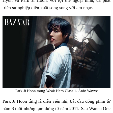
Hyun và Park Ji Hoon, với lợi thế ngoại hình, đã phát
triển sự nghiệp diễn xuất song song với âm nhạc.
Park Ji Hoon trong Weak Hero Class 1. Ảnh: Wavve
Park Ji Hoon từng là diễn viên nhí, bắt đầu đóng phim từ
năm 8 tuổi nhưng tạm dừng từ năm 2011. Sau Wanna One