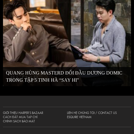
QUANG HÙNG MASTERD ĐỐI ĐẦU DƯƠNG DOMIC
TRONG TẬP 5 TINH HÀ “SAY HI”
GIỚI THIỆU HARPER’S BAZAAR
LIÊN HỆ CHÚNG TÔI / CONTACT US
CÁCH ĐẶT MUA TẠP CHÍ
ESQUIRE VIETNAM
CHÍNH SÁCH BẢO MẬT