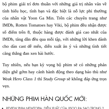
bộ phim giải trí đơn thuần với những giá trị nhân văn về
tính hiếu học, tình bạn và đặc biệt là nỗ lực phi thường
của nhân vật Yoon Ga Min. Trên các chuyên trang như
IMDb, Rotten Tomatoes hay Viki, bộ phim đều nhận được
số điểm trên 8, thuộc hàng được đánh giá cao nhất của
IMDb, tăng dần đều qua mỗi tập, với những lời khen dành
cho dàn cast dễ mến, diễn xuất ăn ý và những tình tiết
căng thẳng đan xen hài hước.
Tuy nhiên, nếu bạn kỳ vọng bộ phim sẽ có những phản
diện ghê gớm hay cảnh hành động theo dạng báo thù như
Weak Hero Class 1
thì
Study Group
sẽ không đáp ứng trọn
vẹn.
NHỮNG PHIM HÀN QUỐC MỚI:
REVIEW PHIM NEWTOPIA: DIỄN XUẤT CỦA JISOO RA SAO TRONG 2