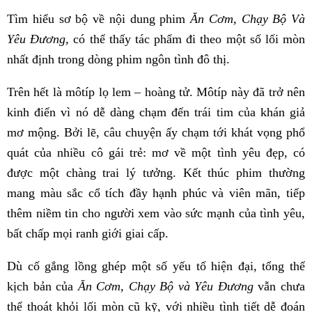
Tìm hiểu sơ bộ về nội dung phim
Ăn Cơm, Chạy Bộ Và
Yêu Đương,
có thể thấy tác phẩm đi theo một số lối mòn
nhất định trong dòng phim ngôn tình đô thị.
Trên hết là môtíp lọ lem – hoàng tử. Môtíp này đã trở nên
kinh điển vì nó dễ dàng chạm đến trái tim của khán giả
mơ mộng. Bởi lẽ, câu chuyện ấy chạm tới khát vọng phổ
quát của nhiều cô gái trẻ: mơ về một tình yêu đẹp, có
được một chàng trai lý tưởng. Kết thúc phim thường
mang màu sắc cổ tích đầy hạnh phúc và viên mãn, tiếp
thêm niềm tin cho người xem vào sức mạnh của tình yêu,
bất chấp mọi ranh giới giai cấp.
Dù cố gắng lồng ghép một số yếu tố hiện đại, tổng thể
kịch bản của
Ăn Cơm, Chạy Bộ và Yêu Đương
vẫn chưa
thể thoát khỏi lối mòn cũ kỹ, với nhiều tình tiết dễ đoán