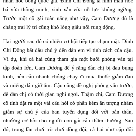
nhận học bổng quốc gia, Đinh Chi Đồng là hình mẫu học
bá vừa thông minh, xinh xắn vừa nỗ lực không ngừng.
Trước một cô gái toàn năng như vậy, Cam Dương dù là
chàng trai lý trí cũng khó lòng giấu nổi rung động.
Hai người sau đó có nhiều cơ hội tiếp tục chạm mặt. Đinh
Chi Đồng bắt đầu chú ý đến đàn em vì tính cách của cậu.
Ví dụ, khi cả hai cùng tham gia một buổi phỏng vấn tại
tập đoàn lớn, Cam Dương để ý rằng đàn chị bị đau bụng
kinh, nên cậu nhanh chóng chạy đi mua thuốc giảm đau
và miếng dán giữ ấm. Cậu cũng đề nghị phỏng vấn trước,
để đàn chị có thời gian nghỉ ngơi. Thậm chí, Cam Dương
cố tình đặt ra một vài câu hỏi có phần kém ấn tượng nhằm
giảm sự chú ý của ban tuyển dụng đối với bản thân,
nhường cơ hội cho người con gái cậu thầm thương. Sau
đó, trong lần chơi trò chơi đồng đội, cả hai như cặp đôi