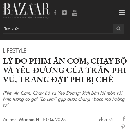
Lý do phim Ăn Cơm, Chạy Bộ Và Yêu Đương của Trần Phi Vũ, Trang Đạt Phi bị chê
Tog
navi
LIFESTYLE
LÝ DO PHIM ĂN CƠM, CHẠY BỘ
VÀ YÊU ĐƯƠNG CỦA TRẦN PHI
VŨ, TRANG ĐẠT PHI BỊ CHÊ
Phim Ăn Cơm, Chạy Bộ và Yêu Đương: kịch bản lối mòn với
hình tượng cô gái “Lọ Lem” gặp được chàng “bạch mã hoàng
tử”
Author:
Moonie H
.
10-04-2025.
chia sẻ
sẻ