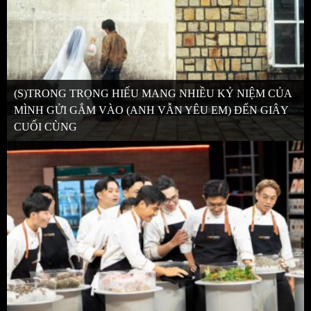
(S)TRONG TRỌNG HIẾU MANG NHIỀU KỶ NIỆM CỦA
MÌNH GỬI GẮM VÀO (ANH VẪN YÊU EM) ĐẾN GIÂY
CUỐI CÙNG