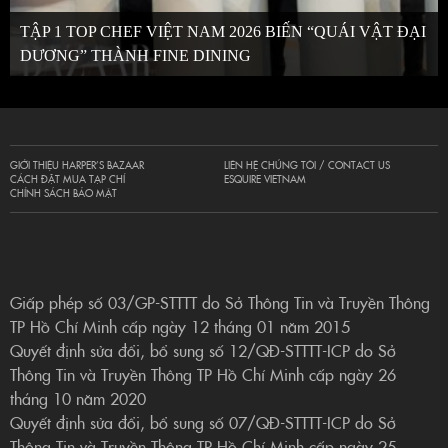
TẬP 1 TOP CHEF VIỆT NAM 2026 BIẾN “QUÁI VẬT ĐẠI
DƯƠNG” THÀNH FINE DINING
GIỚI THIỆU HARPER’S BAZAAR
LIÊN HỆ CHÚNG TÔI / CONTACT US
CÁCH ĐẶT MUA TẠP CHÍ
ESQUIRE VIETNAM
CHÍNH SÁCH BẢO MẬT
Giấp phép số 03/GP-STTTT do Sở Thông Tin và Truyền Thông
TP Hồ Chí Minh cấp ngày 12 tháng 01 năm 2015
Quyết định sửa đổi, bổ sung số 12/QĐ-STTTT-ICP do Sở
Thông Tin và Truyền Thông TP Hồ Chí Minh cấp ngày 26
tháng 10 năm 2020
Quyết định sửa đổi, bổ sung số 07/QĐ-STTTT-ICP do Sở
Thông Tin và Truyền Thông TP Hồ Chí Minh cấp ngày 25