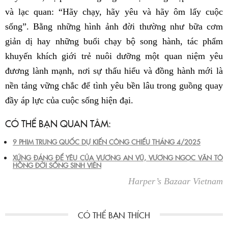
và lạc quan: “Hãy chạy, hãy yêu và hãy ôm lấy cuộc
sống”. Bằng những hình ảnh đời thường như bữa cơm
giản dị hay những buổi chạy bộ song hành, tác phẩm
khuyến khích giới trẻ nuôi dưỡng một quan niệm yêu
đương lành mạnh, nơi sự thấu hiểu và đồng hành mới là
nền tảng vững chắc để tình yêu bền lâu trong guồng quay
đầy áp lực của cuộc sống hiện đại.
CÓ THỂ BẠN QUAN TÂM:
9 PHIM TRUNG QUỐC DỰ KIẾN CÔNG CHIẾU THÁNG 4/2025
XỨNG ĐÁNG ĐỂ YÊU CỦA VƯƠNG AN VŨ, VƯƠNG NGỌC VĂN TÔ
HỒNG ĐỜI SỐNG SINH VIÊN
Harper’s Bazaar Vietnam