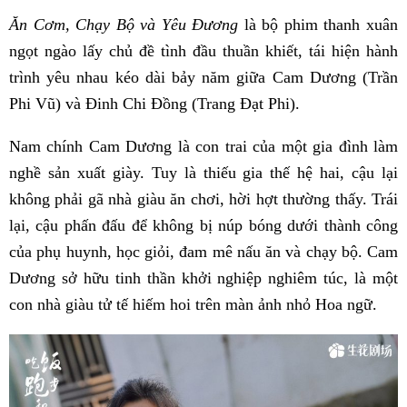
Ăn Cơm, Chạy Bộ và Yêu Đương
là bộ phim thanh xuân
ngọt ngào lấy chủ đề tình đầu thuần khiết, tái hiện hành
trình yêu nhau kéo dài bảy năm giữa Cam Dương (Trần
Phi Vũ) và Đinh Chi Đồng (Trang Đạt Phi).
Nam chính Cam Dương là con trai của một gia đình làm
nghề sản xuất giày. Tuy là thiếu gia thế hệ hai, cậu lại
không phải gã nhà giàu ăn chơi, hời hợt thường thấy. Trái
lại, cậu phấn đấu để không bị núp bóng dưới thành công
của phụ huynh, học giỏi, đam mê nấu ăn và chạy bộ. Cam
Dương sở hữu tinh thần khởi nghiệp nghiêm túc, là một
con nhà giàu tử tế hiếm hoi trên màn ảnh nhỏ Hoa ngữ.