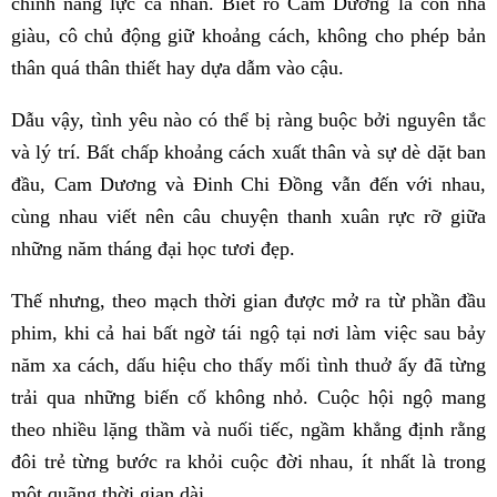
chính năng lực cá nhân. Biết rõ Cam Dương là con nhà
giàu, cô chủ động giữ khoảng cách, không cho phép bản
thân quá thân thiết hay dựa dẫm vào cậu.
Dẫu vậy, tình yêu nào có thể bị ràng buộc bởi nguyên tắc
và lý trí. Bất chấp khoảng cách xuất thân và sự dè dặt ban
đầu, Cam Dương và Đinh Chi Đồng vẫn đến với nhau,
cùng nhau viết nên câu chuyện thanh xuân rực rỡ giữa
những năm tháng đại học tươi đẹp.
Thế nhưng, theo mạch thời gian được mở ra từ phần đầu
phim, khi cả hai bất ngờ tái ngộ tại nơi làm việc sau bảy
năm xa cách, dấu hiệu cho thấy mối tình thuở ấy đã từng
trải qua những biến cố không nhỏ. Cuộc hội ngộ mang
theo nhiều lặng thầm và nuối tiếc, ngầm khẳng định rằng
đôi trẻ từng bước ra khỏi cuộc đời nhau, ít nhất là trong
một quãng thời gian dài.