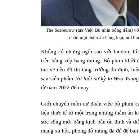
The Scarecrow (tựa Việt: Bù nhìn bóng đêm) v
chân một thảm án hàng loạt, nơi h
Không có những ngôi sao với fandom l
trên bảng xếp hạng rating. Bộ phim khởi 
tục vẽ nên đồ thị tăng trưởng ổn định, h
sau siêu phẩm
Nữ luật sư kỳ lạ Woo Youn
từ năm 2022 đến nay.
Giới chuyên môn dự đoán việc bộ phim cán
liệu thực tế từ một trong những thảm án k
sức sống mới bằng kịch bản ổn định và diễ
mạng xã hội, phong độ rating đã đủ để bạn