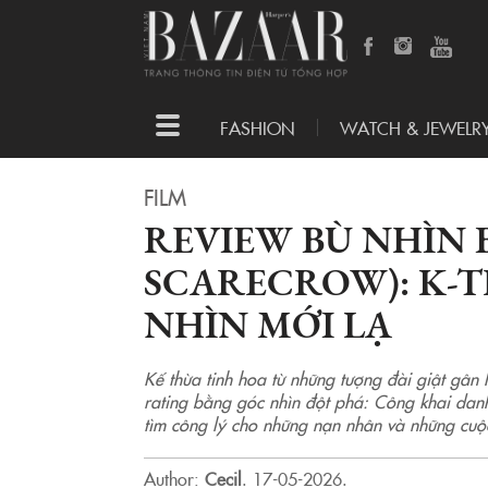
Toggle
FASHION
WATCH & JEWELR
navigation
FILM
REVIEW BÙ NHÌN 
SCARECROW): K-T
NHÌN MỚI LẠ
Kế thừa tinh hoa từ những tượng đài giật gâ
rating bằng góc nhìn đột phá: Công khai danh
tìm công lý cho những nạn nhân và những cuộ
Author:
Cecil
.
17-05-2026.