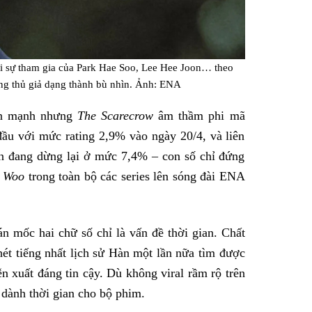
ới sự tham gia của Park Hae Soo, Lee Hee Joon… theo
ung thủ giả dạng thành bù nhìn. Ảnh: ENA
ớn mạnh nhưng
The Scarecrow
âm thầm phi mã
đầu với mức rating 2,9% vào ngày 20/4, và liên
iện đang dừng lại ở mức 7,4% – con số chỉ đứng
g Woo
trong toàn bộ các series lên sóng đài ENA
 mốc hai chữ số chỉ là vấn đề thời gian. Chất
hét tiếng nhất lịch sử Hàn một lần nữa tìm được
n xuất đáng tin cậy. Dù không viral rầm rộ trên
 dành thời gian cho bộ phim.