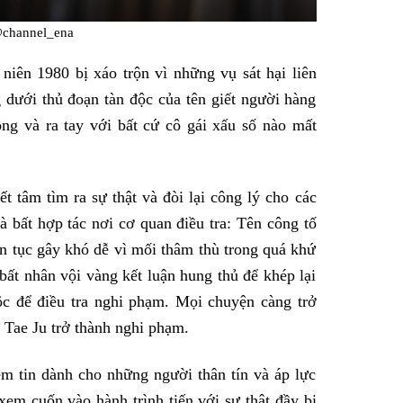
channel_ena
niên 1980 bị xáo trộn vì những vụ sát hại liên
g dưới thủ đoạn tàn độc của tên giết người hàng
ng và ra tay với bất cứ cô gái xấu số nào mất
 tâm tìm ra sự thật và đòi lại công lý cho các
à bất hợp tác nơi cơ quan điều tra: Tên công tố
n tục gây khó dễ vì mối thâm thù trong quá khứ
ất nhân vội vàng kết luận hung thủ để khép lại
ộc để điều tra nghi phạm. Mọi chuyện càng trở
 Tae Ju trở thành nghi phạm.
m tin dành cho những người thân tín và áp lực
xem cuốn vào hành trình tiến với sự thật đầy bi