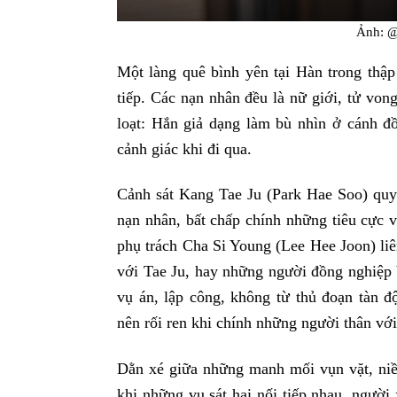
Ảnh: @
Một làng quê bình yên tại Hàn trong thập 
tiếp. Các nạn nhân đều là nữ giới, tử von
loạt: Hắn giả dạng làm bù nhìn ở cánh đồ
cảnh giác khi đi qua.
Cảnh sát Kang Tae Ju (Park Hae Soo) quyết
nạn nhân, bất chấp chính những tiêu cực v
phụ trách Cha Si Young (Lee Hee Joon) liê
với Tae Ju, hay những người đồng nghiệp b
vụ án, lập công, không từ thủ đoạn tàn đ
nên rối ren khi chính những người thân với
Dằn xé giữa những manh mối vụn vặt, niề
khi những vụ sát hại nối tiếp nhau, người 