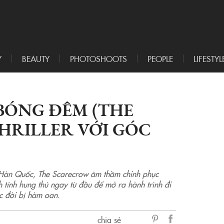
Y
BEAUTY
PHOTOSHOOTS
PEOPLE
LIFESTYL
BÓNG ĐÊM (THE
HRILLER VỚI GÓC
n Hàn Quốc, The Scarecrow âm thầm chinh phục
 tính hung thủ ngay từ đầu để mở ra hành trình đi
c đời bị hàm oan.
chia sẻ